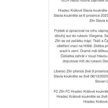
TELH nabízí hodně zajímavé so
Hradec Králové Slavia koukněte
Slavia koukněte se 6 prosince 2023 
Zlín Slavia 
Frýdek si zpracoval na rohu vápna 
dlouhý aut do rukavic Vliegena. S
Zlín se od začátku trápí. Tkáč a Čer
ošetření vrací na hřiště. Didiba 
srazil k zemi. Dramé měl těžkou ú
Čelůstka zahrál v nouzi hlavou
doputoval míč do rukavic Dos
Liberec Zlín přenos živě 9 prosin
Slavia koukněte se živě 06/12/2023
Slovan Li
FC Zlín FC Hradec Králové kouknět
Hradec Králové koukněte se živě 
Hradec Králové 