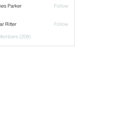
es Parker
Follow
r Ritter
Follow
 Members (208)