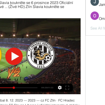
avia koukněte se 6 prosince 2023 Oficiální 
Jam
 ... (Živé HD) Zlín Slavia koukněte se 
Oma
See All
tbal 8. 12. 2023 — 2023 — cz FC Zlín · FC Hradec 