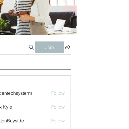
Join
centechsystems
Follow
echsystems
x Kyle
Follow
tonBayside
Follow