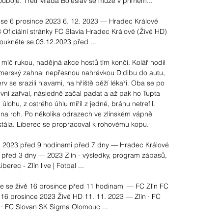
uboje. Třetí Mladá Boleslav se může v přímém... 

 se 6 prosince 2023 6. 12. 2023 — Hradec Králové 
Oficiální stránky FC Slavia Hradec Králové (Živé HD) 
koukněte se 03.12.2023 před ...

míč rukou, nadějná akce hostů tím končí. Kolář hodil 
imerský zahnal nepřesnou nahrávkou Didibu do autu, 
v se srazili hlavami, na hřiště běží lékaři. Oba se po 
první zařval, následně začal padat a až pak ho Tupta 
lohu, z ostrého úhlu mířil z jedné, bránu netrefil. 
 na roh. Po několika odrazech ve zlínském vápně 
tála. Liberec se propracoval k rohovému kopu. 

ce 2023 před 9 hodinami před 7 dny — Hradec Králové 
 před 3 dny — 2023 Zlín - výsledky, program zápasů, 
berec - Zlín live | Fotbal ...

e se živě 16 prosince před 11 hodinami — FC Zlín FC 
16 prosince 2023 Živé HD 11. 11. 2023 — Zlín · FC 
· FC Slovan SK Sigma Olomouc ...
