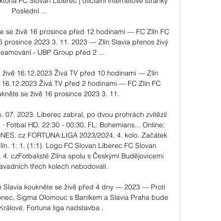
toria FC Slovan Liberec | oficiální internetové stránky 
Poslední ...

e se živě 16 prosince před 12 hodinami — FC Zlín FC 
 prosince 2023 3. 11. 2023 — Zlín Slavia přenos živý 
eamování - UBP Group před 2 ...

 živě 16.12.2023 Živá TV před 10 hodinami — Zlín 
 16.12.2023 Živá TV před 2 hodinami — FC Zlín FC 
kněte se živě 16 prosince 2023 3. 11.

. 07. 2023. Liberec zabral, po dvou prohrách zvítězil 
 · Fotbal HD. 22:30 - 00:30. FL: Bohemians... Online: 
. iDNES. cz FORTUNA:LIGA 2023/2024, 4. kolo. Začátek 
lín. 1: 1. (1:1). Logo FC Slovan Liberec FC Slovan 
1, 4. czFotbalisté Zlína spolu s Českými Budějovicemi 
savadních třech kolech nebodovali. 

é Slavia koukněte se živě před 4 dny — 2023 — Proti 
onec, Sigma Olomouc s Baníkem a Slavia Praha bude 
Králové. Fortuna liga nadstavba .
