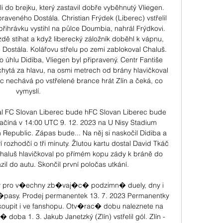
i do brejku, který zastavil dobře vyběhnutý Vliegen. 
praveného Dostála. Christian Frýdek (Liberec) vstřelil 
 přihrávku vystihl na půlce Doumbia, nahrál Frýdkovi. 
zdě stíhat a když liberecký záložník doběhl k vápnu, 
h Dostála. Kolářovu střelu po zemi zablokoval Chaluš. 
o úhlu Didiba, Vliegen byl připravený. Centr Fantiše 
 chytá za hlavu, na osmi metrech od brány hlavičkoval 
 nechává po vstřelené brance hrát Zlín a čeká, co 
vymyslí. 

bal FC Slovan Liberec bude hFC Slovan Liberec bude 
 začíná v 14:00 UTC 9. 12. 2023 na U Nisy Stadium 
Republic. Zápas bude... Na něj si naskočil Didiba a 
í rozhodčí o tři minuty. Žlutou kartu dostal David Tkáč 
Chaluš hlavičkoval po přímém kopu zády k bráně do 
zil do autu. Skončil první poločas utkání. 

 pro v�echny zb�vaj�c� podzimn� duely, dny i 
pasy. Prodej permanentek 13. 7. 2023 Permanentky 
oupit i ve fanshopu. Otv�rac� dobu naleznete na 
oba 1. 3. Jakub Janetzký (Zlín) vstřelil gól. Zlín - 