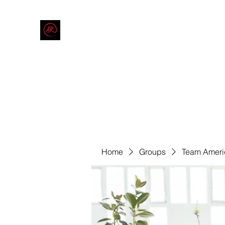
THE AMERICAN REDNECK COMPANY
End Race in America
Home
Shop
Blog
Forum
Contact
Code of Co
Home
Groups
Team Ameri