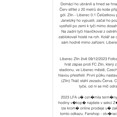
Domácí ho ubránili a hned se hnal
Červ střílel z 20 metrů do koše při
gól. Zlín - Liberec 0:1 Čelůstkovu
Janetzký ho vypustil, začal ho po
vystřelil po zemi k tyči mimo dosa
Na zadní tyči hlavičkoval z ostréh
zablokovali hosté na roh. Kolář se
sám hodně mimo zařízení. Liberec
Liberec Zlín živě 09/12/2023 Fot
hrát zápas proti FC Zlín, který
stadionu, ve Liberec městě, Czech 
hlavou přestřelil. První půlku nastav
(Zlín) Tkáč stáhl zezadu Červa. 
tyče, od ní se míč odra
2023 LFA u� ozn�mila term�ny
hodiny v�kop� najdete v sekci Z�
lze krom� online prodeje u� zak
tomto odkazu. Fanshop - otv�rac� d