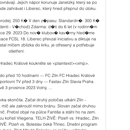
návají. Jejich nápor korunuje Janetzký, který se po 
bude zahrávat i Liberec, který hned přepnul do útoku. 

prodej: 250 K� V den z�pasu: Standardn�: 300 K� 
enti - V�chod) Zdarma: d�ti do 6 let (v rodinn�m 
�ce 29. 2023 Do nov� klubov� kav�rny hled�me 
ce FCSL 18. Liberec převzal iniciativu a diktuje na 
stal míčem zblízka do krku, je otřesený a potřebuje 
ošetření. 

radec Králové koukněte se <plaintext/><xmp>.

do před 10 hodinami — FC Zlín FC Hradec Králové 
ortovní TV před 3 dny — Fastav Zlín Slavia Praha 
vě 3 prosince 2023 Volný, ...

ka skončila. Začal druhý poločas utkání Zlín - 
č, míč ale zakroutil mimo bránu. Slovan začal druhou 
. Prebsl objal na půlce Fantiše a stáhl ho na zem. 
 kořistí Vliegena. TELH ŽIVĚ: Plzeň vs. Hradec, Zlín 
VĚ: Plzeň vs. Boleslav čeká Třinec. Dnešní program 