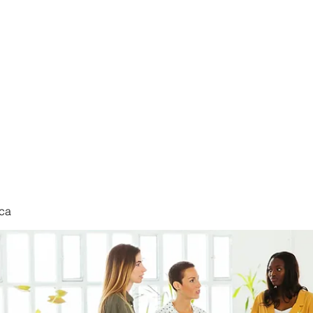
nduct
ca