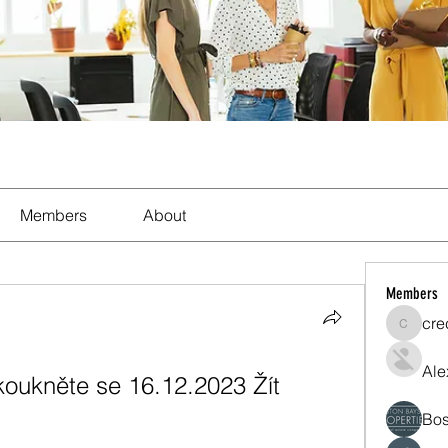
Members
About
Members
cre
crecent
Ale
koukněte se 16.12.2023 Žít
Bos