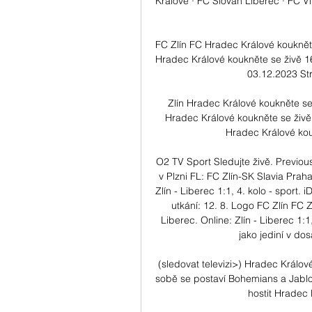
Králové · FC Slovan Liberec · FC Vik
FC Zlín FC Hradec Králové kouknět
Hradec Králové koukněte se živě 16
03.12.2023 Str
Zlín Hradec Králové koukněte se
Hradec Králové koukněte se živě
Hradec Králové kou
O2 TV Sport Sledujte živě. Previous
v Plzni FL: FC Zlín-SK Slavia Praha
Zlín - Liberec 1:1, 4. kolo - sport
utkání: 12. 8. Logo FC Zlín FC Z
Liberec. Online: Zlín - Liberec 1:
jako jediní v do
(sledovat televizi>) Hradec Králov
sobě se postaví Bohemians a Jabl
hostit Hradec 