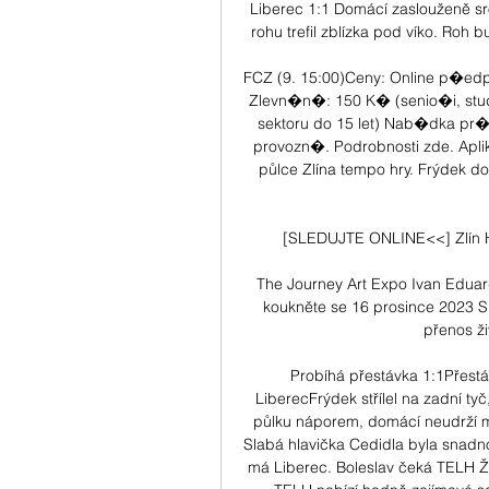
Liberec 1:1 Domácí zaslouženě srov
rohu trefil zblízka pod víko. Roh 
FCZ (9. 15:00)Ceny: Online p�ed
Zlevn�n�: 150 K� (senio�i, stud
sektoru do 15 let) Nab�dka pr
provozn�. Podrobnosti zde. Aplika
půlce Zlína tempo hry. Frýdek do
[SLEDUJTE ONLINE<<] Zlín H
The Journey Art Expo Ivan Eduar
koukněte se 16 prosince 2023 Sp
přenos ži
Probíhá přestávka 1:1Přestáv
LiberecFrýdek střílel na zadní ty
půlku náporem, domácí neudrží míč
Slabá hlavička Cedidla byla snadnou
má Liberec. Boleslav čeká TELH ŽI