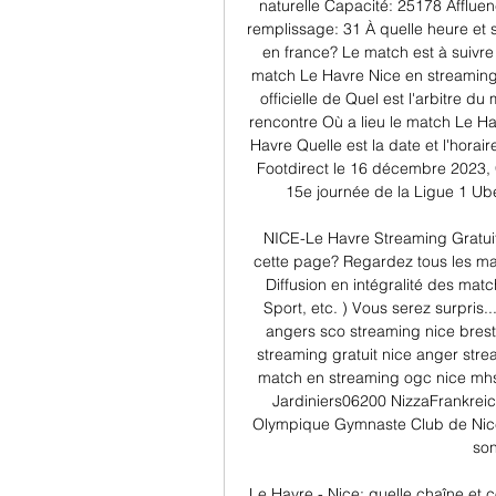
naturelle Capacité: 25178 Afflu
remplissage: 31 À quelle heure et s
en france? Le match est à suivre
match Le Havre Nice en streaming? 
officielle de Quel est l'arbitre d
rencontre Où a lieu le match Le H
Havre Quelle est la date et l'horai
Footdirect le 16 décembre 2023, C
15e journée de la Ligue 1 Ube
NICE-Le Havre Streaming Gratuit
cette page? Regardez tous les mat
Diffusion en intégralité des matc
Sport, etc. ) Vous serez surpris.
angers sco streaming nice brest
streaming gratuit nice anger stre
match en streaming ogc nice mhsc
Jardiniers06200 NizzaFrankreic
Olympique Gymnaste Club de Nice 
son
Le Havre - Nice: quelle chaîne et 