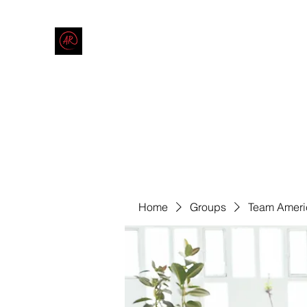
THE AMERICAN REDNECK COMPANY
End Race in America
Home
Shop
Blog
Forum
Contact
Code of Co
Home
Groups
Team Ameri