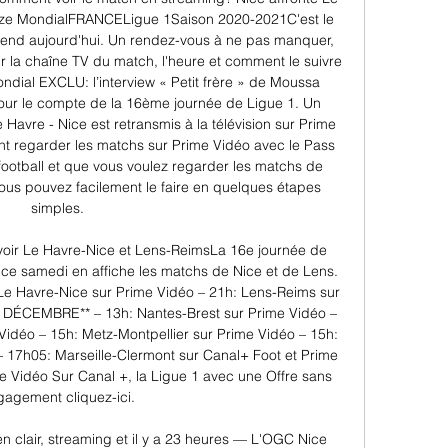
nze MondialFRANCELigue 1Saison 2020-2021C'est le 
tend aujourd'hui. Un rendez-vous à ne pas manquer, 
ur la chaîne TV du match, l'heure et comment le suivre 
ial EXCLU: l’interview « Petit frère » de Moussa 
our le compte de la 16ème journée de Ligue 1. Un 
 Havre - Nice est retransmis à la télévision sur Prime 
 regarder les matchs sur Prime Vidéo avec le Pass 
football et que vous voulez regarder les matchs de 
us pouvez facilement le faire en quelques étapes 
simples. 

oir Le Havre-Nice et Lens-ReimsLa 16e journée de 
ce samedi en affiche les matchs de Nice et de Lens. 
 Havre-Nice sur Prime Vidéo – 21h: Lens-Reims sur 
DÉCEMBRE** – 13h: Nantes-Brest sur Prime Vidéo – 
Vidéo – 15h: Metz-Montpellier sur Prime Vidéo – 15h: 
 17h05: Marseille-Clermont sur Canal+ Foot et Prime 
e Vidéo Sur Canal +, la Ligue 1 avec une Offre sans 
agement cliquez-ici. 

en clair, streaming et il y a 23 heures — L'OGC Nice 