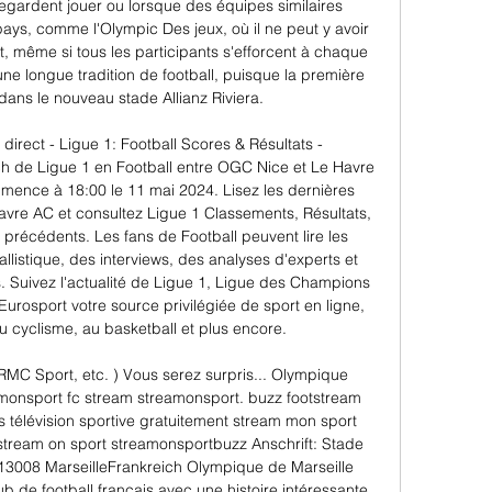
 regardent jouer ou lorsque des équipes similaires 
pays, comme l'Olympic Des jeux, où il ne peut y avoir 
 même si tous les participants s'efforcent à chaque 
 une longue tradition de football, puisque la première 
ans le nouveau stade Allianz Riviera. 

rect - Ligue 1: Football Scores & Résultats - 
h de Ligue 1 en Football entre OGC Nice et Le Havre 
ence à 18:00 le 11 mai 2024. Lisez les dernières 
vre AC et consultez Ligue 1 Classements, Résultats, 
 précédents. Les fans de Football peuvent lire les 
ballistique, des interviews, des analyses d'experts et 
s. Suivez l'actualité de Ligue 1, Ligue des Champions 
Eurosport votre source privilégiée de sport en ligne, 
au cyclisme, au basketball et plus encore. 

 RMC Sport, etc. ) Vous serez surpris... Olympique 
amonsport fc stream streamonsport. buzz footstream 
télévision sportive gratuitement stream mon sport 
ream on sport streamonsportbuzz Anschrift: Stade 
3008 MarseilleFrankreich Olympique de Marseille 
b de football français avec une histoire intéressante. 