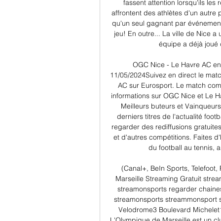
fassent attention lorsqu'ils les
affrontent des athlètes d'un autre 
qu'un seul gagnant par événement,
jeu! En outre... La ville de Nice a
équipe a déjà joué d
OGC Nice - Le Havre AC en di
11/05/2024Suivez en direct le matc
AC sur Eurosport. Le match comm
informations sur OGC Nice et Le Ha
Meilleurs buteurs et Vainqueurs
derniers titres de l'actualité foot
regarder des rediffusions gratuite
et d'autres compétitions. Faites d'
du football au tennis, 
(Canal+, BeIn Sports, Telefoot,
Marseille Streaming Gratuit stre
streamonsports regarder chaines 
streamonsports streammonsport st
Velodrome3 Boulevard Michelet1
L'Olympique de Marseille est un clu