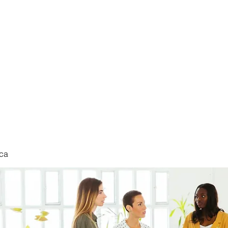
nduct
ca