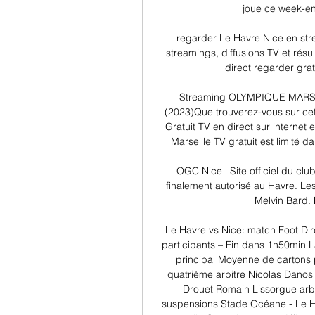
joue ce week-end
regarder Le Havre Nice en str
streamings, diffusions TV et rés
direct regarder grat
Streaming OLYMPIQUE MARSEIL
(2023)Que trouverez-vous sur ce
Gratuit TV en direct sur internet
Marseille TV gratuit est limité da
OGC Nice | Site officiel du c
finalement autorisé au Havre. Les
Melvin Bard. 
Le Havre vs Nice: match Foot Di
participants – Fin dans 1h50min La
principal Moyenne de cartons p
quatrième arbitre Nicolas Danos ar
Drouet Romain Lissorgue arbit
suspensions Stade Océane - Le Ha