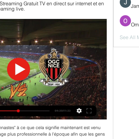
reaming Gratuit TV en direct sur internet et en 
Jam
eaming live.
Oma
See All
stes" à ce que cela signifie maintenant est venu 
age plus professionnelle à l'époque afin que les gens 