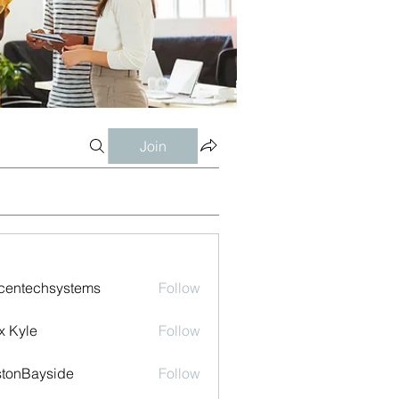
Join
centechsystems
Follow
echsystems
x Kyle
Follow
tonBayside
Follow