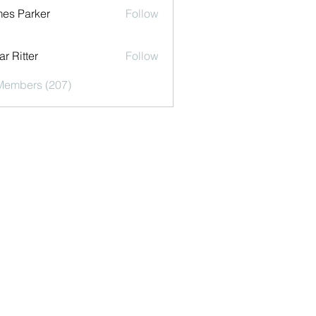
es Parker
Follow
r Ritter
Follow
 Members (207)