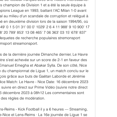
is champion de Division 1 et a été la seule équipe à 
mpions League en 1993, battant l'AC Milan 1-0 avant 
nal au milieu d'un scandale de corruption et relégué à 
en deuxième division lors de la saison 1994/95, où 
049' 0 1 5 01 31' 00 0' 1029' 2 6 4 11 988' 9 10 900' 17 
8' 20 789' 853' 13 08 465' 7 06 363' 03 15' 678' 837' 
 Requetes de recherche populaires stremonsport 
amsport streamonsport. 

s de la dernière journée Dimanche dernier, Le Havre 
ntre s'est achevée sur un score de 2-1 en faveur des 
Emanuel Emegha et Abakar Sylla. De son côté, Nice 
ée du championnat de Ligue 1, un match conclu sur le 
içois grâce aux buts de Gaëtan Laborde et Jérémie 
ce Match: Le Havre - Nice Date: 16 décembre 2023 
suivre en direct sur Prime Vidéo (suivre notre direct 
16 décembre 2023 à 08h12 Les commentaires sont 
 des règles de modération. 

-Reims - Kick Football il y a 6 heures — Streaming, 
-Nice et Lens-Reims · La 16e journée de Ligue 1 se 