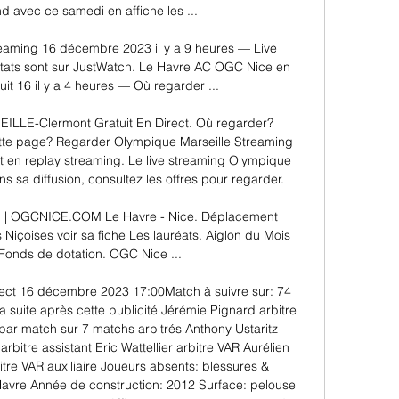
 avec ce samedi en affiche les ...

eaming 16 décembre 2023 il y a 9 heures — Live 
ultats sont sur JustWatch. Le Havre AC OGC Nice en 
uit 16 il y a 4 heures — Où regarder ...

LE-Clermont Gratuit En Direct. Où regarder? 
tte page? Regarder Olympique Marseille Streaming 
 et en replay streaming. Le live streaming Olympique 
ns sa diffusion, consultez les offres pour regarder. 

lub | OGCNICE.COM Le Havre - Nice. Déplacement 
 Niçoises voir sa fiche Les lauréats. Aiglon du Mois 
Fonds de dotation. OGC Nice ...

rect 16 décembre 2023 17:00Match à suivre sur: 74 
 suite après cette publicité Jérémie Pignard arbitre 
ar match sur 7 matchs arbitrés Anthony Ustaritz 
bitre assistant Eric Wattellier arbitre VAR Aurélien 
re VAR auxiliaire Joueurs absents: blessures & 
vre Année de construction: 2012 Surface: pelouse 