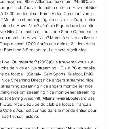
ence moyenne: 8004 Affluence maximum: 24569% de 
ur quelle chaîne voir le match entre Le Havre et Nice 
 à 17:00 en direct sur Prime Video Comment voir le 
Match en streaming légal à suivre sur l'application 
u match Le Havre Nice? Jérémie Pignard arbitre cette 
avre Nice? Le match est au stade Stade Océane à Le 
re du match Le Havre Nice? Match à suivre en live sur 
oup d'envoi 17:00 Après une défaite 2-1 lors de la 
r Eats face à Strasbourg, Le Havre reçoit Nice. 

 Live. Où regarder? (2023)Que trouverez-vous sur 
chs de Nice en live streaming HD sur PC et mobile. 
hs de football. (Canal+, BeIn Sports, Telefoot, RMC 
.. Nice Streaming Direct nice angers streaming nice 
 streaming streaming nice angers montpellier nice 
aming nice om streaming nice montpellier streaming 
 streaming Anschrift: Allianz RivieraBoulevard des 
h OGC Nice L'équipe du club de football français 
Côte d'Azur est connue dans le monde entier pour 
 sport et son histoire. 

comment voir le match en streaming? Nice affronte Le 