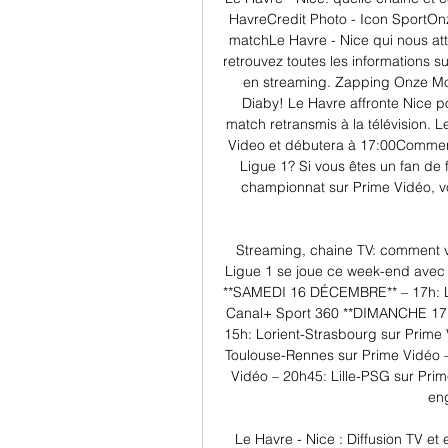
HavreCredit Photo - Icon SportO
matchLe Havre - Nice qui nous at
retrouvez toutes les informations s
en streaming. Zapping Onze Mond
Diaby! Le Havre affronte Nice p
match retransmis à la télévision. Le
Video et débutera à 17:00Comment
Ligue 1? Si vous êtes un fan de 
championnat sur Prime Vidéo, vo
Streaming, chaine TV: comment v
Ligue 1 se joue ce week-end avec 
**SAMEDI 16 DÉCEMBRE** – 17h: Le
Canal+ Sport 360 **DIMANCHE 17 
15h: Lorient-Strasbourg sur Prime 
Toulouse-Rennes sur Prime Vidéo –
Vidéo – 20h45: Lille-PSG sur Prim
eng
Le Havre - Nice : Diffusion TV et 