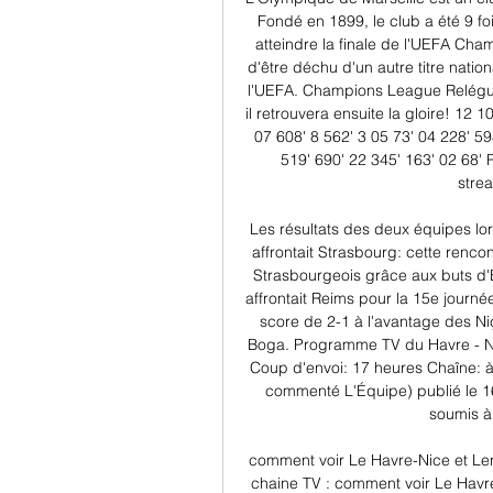
Fondé en 1899, le club a été 9 fo
atteindre la finale de l'UEFA Cha
d'être déchu d'un autre titre natio
l'UEFA. Champions League Relégué 
il retrouvera ensuite la gloire! 12 1
07 608' 8 562' 3 05 73' 04 228' 59
519' 690' 22 345' 163' 02 68'
stre
Les résultats des deux équipes lor
affrontait Strasbourg: cette renco
Strasbourgeois grâce aux buts d'
affrontait Reims pour la 15e journ
score de 2-1 à l'avantage des N
Boga. Programme TV du Havre - Ni
Coup d'envoi: 17 heures Chaîne: à 
commenté L'Équipe) publié le 
soumis à
comment voir Le Havre-Nice et Lens
chaine TV : comment voir Le Havre