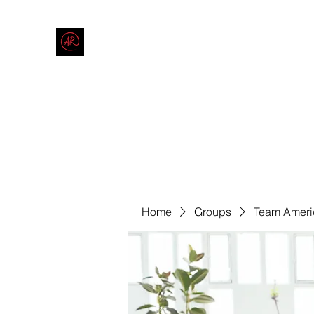
THE AMERICAN REDNECK COMPANY
End Race in America
Home
Shop
Blog
Forum
Contact
Code of Co
Home
Groups
Team Ameri