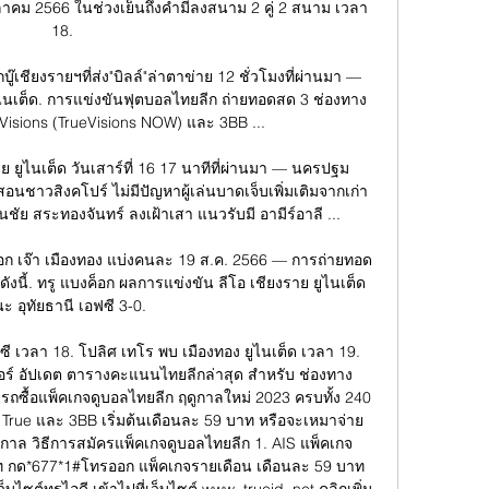
ลาคม 2566 ในช่วงเย็นถึงค่ำมีลงสนาม 2 คู่ 2 สนาม เวลา 
18. 

เชียงรายฯที่ส่ง"บิลล์"ล่าตาข่าย 12 ชั่วโมงที่ผ่านมา — 
ยูไนเต็ด. การแข่งขันฟุตบอลไทยลีก ถ่ายทอดสด 3 ช่องทาง
Visions (TrueVisions NOW) และ 3BB ...

ยูไนเต็ด วันเสาร์ที่ 16 17 นาทีที่ผ่านมา — นครปฐม 
กสอนชาวสิงคโปร์ ไม่มีปัญหาผู้เล่นบาดเจ็บเพิ่มเติมจากเก่า 
ชัย สระทองจันทร์ ลงเฝ้าเสา แนวรับมี อามีร์อาลี ...

อก เจ๊า เมืองทอง แบ่งคนละ 19 ส.ค. 2566 — การถ่ายทอด
งนี้. ทรู แบงค็อก ผลการแข่งขัน ลีโอ เชียงราย ยูไนเต็ด 
ะ อุทัยธานี เอฟซี 3-0.

ซี เวลา 18. โปลิศ เทโร พบ เมืองทอง ยูไนเต็ด เวลา 19. 
เออร์ อัปเดต ตารางคะแนนไทยลีกล่าสุด สำหรับ ช่องทาง
ื้อแพ็คเกจดูบอลไทยลีก ฤดูกาลใหม่ 2023 ครบทั้ง 240 
 True และ 3BB เริ่มต้นเดือนละ 59 บาท หรือจะเหมาจ่าย
ดูกาล วิธีการสมัครแพ็คเกจดูบอลไทยลีก 1. AIS แพ็คเกจ 
าท กด*677*1#โทรออก แพ็คเกจรายเดือน เดือนละ 59 บาท 