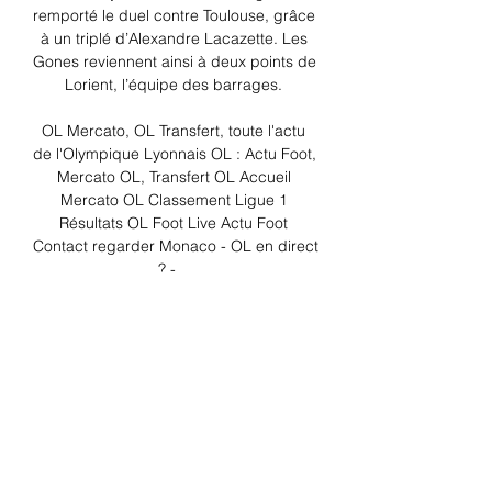
remporté le duel contre Toulouse, grâce 
à un triplé d’Alexandre Lacazette. Les 
Gones reviennent ainsi à deux points de 
Lorient, l’équipe des barrages. 

OL Mercato, OL Transfert, toute l'actu 
de l'Olympique Lyonnais OL : Actu Foot, 
Mercato OL, Transfert OL Accueil 
Mercato OL Classement Ligue 1 
Résultats OL Foot Live Actu Foot 
Contact regarder Monaco - OL en direct 
? - ...

Monaco - Lyon: Heure et chaîne du 
match? La Ligue 1 continue et Monaco 
et Lyon ont rendez-vous aujourd’hui au 
cours d’une rencontre diffusée à la 
télévision. Découvrez sur quelle chaîne 
un peu plus bas. Zapping Foot National 
À la 93 épisode 2: grinta du FC 93! Le 
foot en Ligue 1 continue et un nouveau 