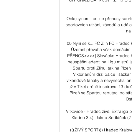
FORTUNA:LIGA. Kluby F:L. 1.FC Sl
Onlajny.com | online přenosy sport
sportovních utkání, závodů a událost
na 
00 Nyní se k... FC Zlín FC Hradec
Územní převaha však domácím s 
PŘENOS<<<<] Slovácko Hradec Krá
neúspěšní adepti na Ligu mistrů j
Spartu proti Zlínu, tak na Plze
Viktoriánům drží palce i sázkař
víkendové taháky a nevynechal an
už v Tiket aréně inspiroval 13 dal
Plzeň se Spartou reputaci po stř
Ost
Vítkovice - Hradec živě: Extraliga p
Kladno 3:4); Jakub Sedláček (ZLÍ):
(((ŽIVÝ SPORT))) Hradec Králové