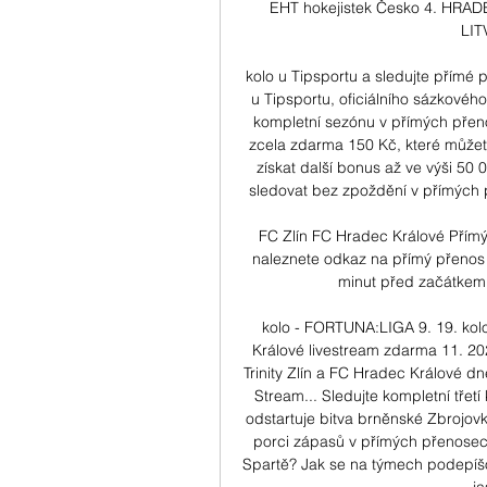
EHT hokejistek Česko 4. HRADEC
LITV
kolo u Tipsportu a sledujte přímé 
u Tipsportu, oficiálního sázkového 
kompletní sezónu v přímých přeno
zcela zdarma 150 Kč, které můžete
získat další bonus až ve výši 50 
sledovat bez zpoždění v přímých př
FC Zlín FC Hradec Králové Přím
naleznete odkaz na přímý přenos
minut před začátkem 
kolo - FORTUNA:LIGA 9. 19. kolo
Králové livestream zdarma 11. 20
Trinity Zlín a FC Hradec Králové d
Stream... Sledujte kompletní třetí
odstartuje bitva brněnské Zbrojovk
porci zápasů v přímých přenosech
Spartě? Jak se na týmech podepíšo