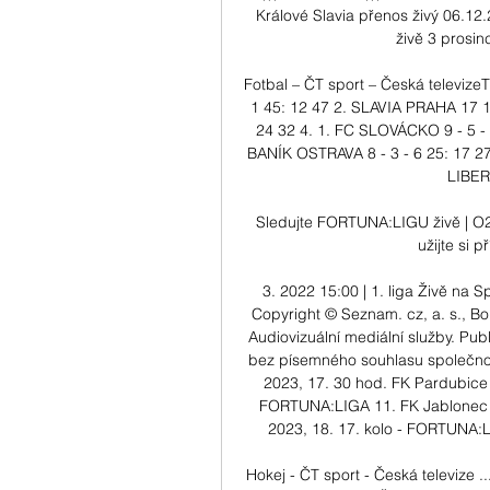
Králové Slavia přenos živý 06.12
živě 3 prosinc
Fotbal – ČT sport – Česká televize
1 45: 12 47 2. SLAVIA PRAHA 17 13
24 32 4. 1. FC SLOVÁCKO 9 - 5 -
BANÍK OSTRAVA 8 - 3 - 6 25: 17 2
LIBERE
Sledujte FORTUNA:LIGU živě | O2 
užijte si
3. 2022 15:00 | 1. liga Živě na 
Copyright © Seznam. cz, a. s., Bor
Audiovizuální mediální služby. Publ
bez písemného souhlasu společnost
2023, 17. 30 hod. FK Pardubice 
FORTUNA:LIGA 11. FK Jablonec A
2023, 18. 17. kolo - FORTUNA:L
Hokej - ČT sport - Česká televize 