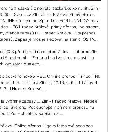
skoro 45% sázkařů z největší sázkařské komunity. Zlín - 
5:00 - iSport. cz Zlín vs. Hr. Králové. Přímý přenos 
 v ONLINE přenosu na iSport kola FORTUNA:LIGY mezi 
dec... FC Hradec Králové, přímý přenos, live stream, 
ímý přenos zápasů FC Hradec Králové. Live přenos 
ápasů. Zápas je možné sledovat na stanici O2 TV... 

nce 2023 před 9 hodinami před 7 dny — Liberec Zlín 
d 9 hodinami — Fortuna liga live stream staví i na 
ch vypjatých duelech, ...

web českého hokeje MBL. On-line přenos · Třinec. TRI. 
rec. LIB. On-line J Zlín, 4, 12:13, 6. 6. J Litvínov, 4, 
5. 7. J Hradec Králové ...

ílá vybrané zápasy ... Zlín - Hradec Králové. Neděle 
eplice. Svěřenci Poslouchejte v přímém přenosu na 
ort. Poslechněte si kapitána a ...

álové. Online přenos. Ligová fotbalová asociace. 