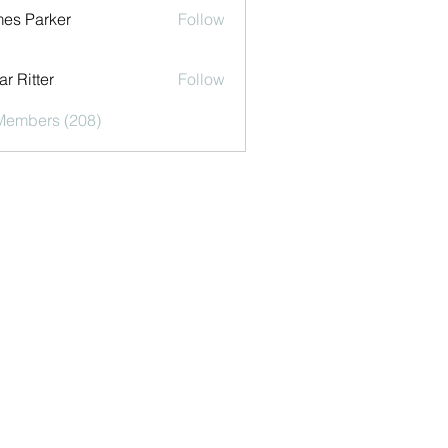
es Parker
Follow
r Ritter
Follow
 Members (208)