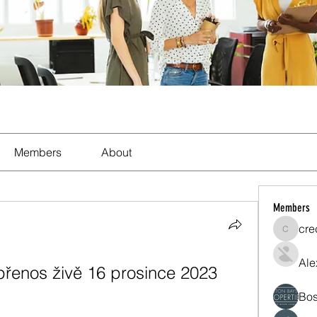
Members
About
Members
cre
crecent
Ale
přenos živě 16 prosince 2023 
Bos