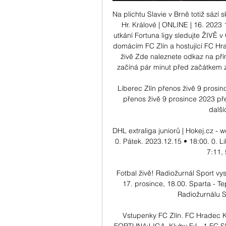
Na plichtu Slavie v Brně totiž sází 
Hr. Králové | ONLINE | 16. 2023 1
utkání Fortuna ligy sledujte ŽIVĚ
domácím FC Zlín a hostující FC Hra
živě Zde naleznete odkaz na př
začíná pár minut před začátkem z
Liberec Zlín přenos živě 9 prosi
přenos živě 9 prosince 2023 pře
další
DHL extraliga juniorů | Hokej.cz - 
0. Pátek. 2023.12.15 • 18:00. 0. Libe
7:11, 
Fotbal živě! Radiožurnál Sport vys
17. prosince, 18.00. Sparta - T
Radiožurnálu Sp
Vstupenky FC Zlín. FC Hradec Kr