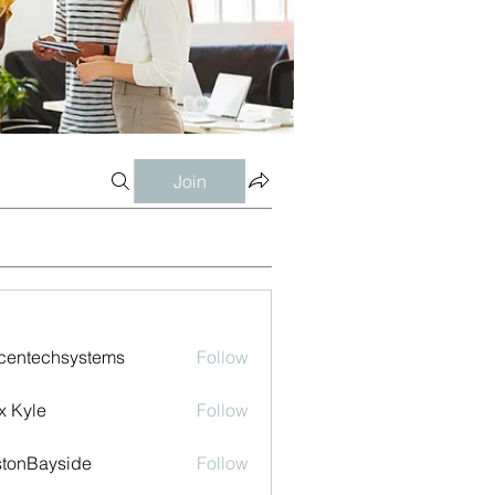
Join
centechsystems
Follow
echsystems
x Kyle
Follow
tonBayside
Follow