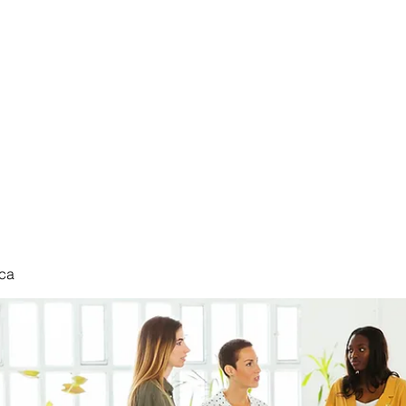
nduct
ca