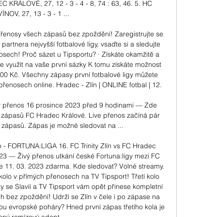
 KRÁLOVÉ, 27, 12 - 3 - 4 - 8, 74 : 63, 46. 5. HC 
ÍNOV, 27, 13 - 3 - 1 ...

přenosy všech zápasů bez zpoždění! Zaregistrujte se 
partnera nejvyšší fotbalové ligy, vsaďte si a sledujte 
sech! Proč sázet u Tipsportu? · Získáte okamžitě a 
 využít na vaše první sázky K tomu získáte možnost 
000 Kč. Všechny zápasy první fotbalové ligy můžete 
enosech online. Hradec - Zlín | ONLINE fotbal | 12. 

ý přenos 16 prosince 2023 před 9 hodinami — Zde 
 zápasů FC Hradec Králové. Live přenos začíná pár 
zápasů. Zápas je možné sledovat na ...

 - FORTUNA:LIGA 16. FC Trinity Zlín vs FC Hradec 
23 — Živý přenos utkání české Fortuna:ligy mezi FC 
ne 11. 03. 2023 zdarma. Kde sledovat? Volné streamy. 
 kolo v přímých přenosech na TV Tipsport! Třetí kolo 
y se Slavií a TV Tipsport vám opět přinese kompletní 
 bez zpoždění! Udrží se Zlín v čele i po zápase na 
u evropské poháry? Hned první zápas třetího kola je 