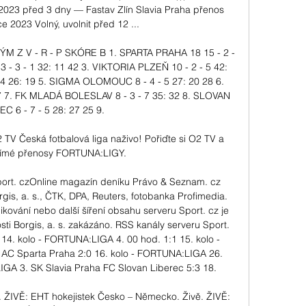
.2023 před 3 dny — Fastav Zlín Slavia Praha přenos 
e 2023 Volný, uvolnit před 12 ...

TÝM Z V - R - P SKÓRE B 1. SPARTA PRAHA 18 15 - 2 - 
 - 3 - 1 32: 11 42 3. VIKTORIA PLZEŇ 10 - 2 - 5 42: 
 4 26: 19 5. SIGMA OLOMOUC 8 - 4 - 5 27: 20 28 6. 
7 7. FK MLADÁ BOLESLAV 8 - 3 - 7 35: 32 8. SLOVAN 
C 6 - 7 - 5 28: 27 25 9. 

TV Česká fotbalová liga naživo! Pořiďte si O2 TV a 
 přímé přenosy FORTUNA:LIGY.

Sport. czOnline magazín deníku Právo & Seznam. cz 
gis, a. s., ČTK, DPA, Reuters, fotobanka Profimedia. 
ikování nebo další šíření obsahu serveru Sport. cz je 
i Borgis, a. s. zakázáno. RSS kanály serveru Sport. 
14. kolo - FORTUNA:LIGA 4. 00 hod. 1:1 15. kolo - 
C Sparta Praha 2:0 16. kolo - FORTUNA:LIGA 26. 
IGA 3. SK Slavia Praha FC Slovan Liberec 5:3 18. 

... ŽIVĚ: EHT hokejistek Česko – Německo. Živě. ŽIVĚ: 