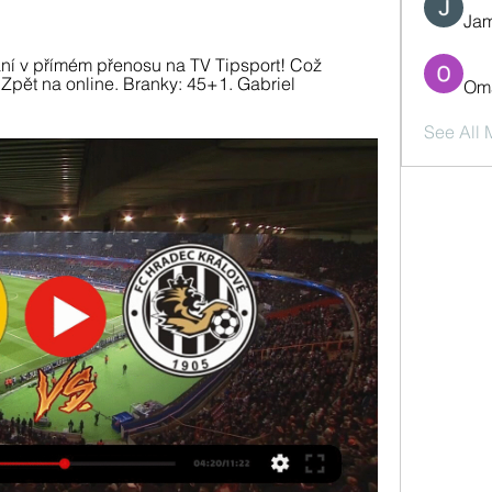
Jam
ání v přímém přenosu na TV Tipsport! Což 
). Zpět na online. Branky: 45+1. Gabriel 
Oma
See All