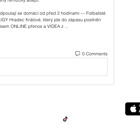
asný remízový adept. 

dpoutají se domácí od před 2 hodinami — Fotbalisté 
LIGY Hradec Králové, který jde do zápasu posilněn 
isem ONLINE přenos a VIDEA z ...
0 Comments