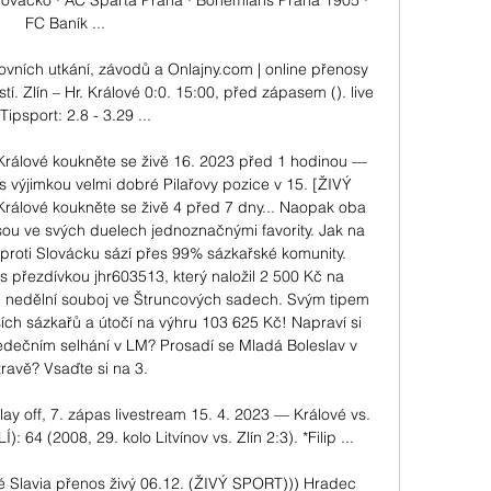
ovácko · AC Sparta Praha · Bohemians Praha 1905 · 
FC Baník ...

ovních utkání, závodů a Onlajny.com | online přenosy 
í. Zlín – Hr. Králové 0:0. 15:00, před zápasem (). live 
Tipsport: 2.8 - 3.29 ...

 Králové koukněte se živě 16. 2023 před 1 hodinou — 
výjimkou velmi dobré Pilařovy pozice v 15. [ŽIVÝ 
lové koukněte se živě 4 před 7 dny... Naopak oba 
sou ve svých duelech jednoznačnými favority. Jak na 
ň proti Slovácku sází přes 99% sázkařské komunity. 
 s přezdívkou jhr603513, který naložil 2 500 Kč na 
i nedělní souboj ve Štruncových sadech. Svým tipem 
ších sázkařů a útočí na výhru 103 625 Kč! Napraví si 
edečním selhání v LM? Prosadí se Mladá Boleslav v 
ravě? Vsaďte si na 3. 

lay off, 7. zápas livestream 15. 4. 2023 — Králové vs. 
 64 (2008, 29. kolo Litvínov vs. Zlín 2:3). *Filip ...

 Slavia přenos živý 06.12. (ŽIVÝ SPORT))) Hradec 