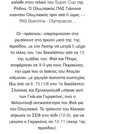
καλάθι στον τελικό του Super Cup της 
Ρόδου. Ο Ολυμπιακός ΠΑΣ Γιάννινα 
εναντίον Ολυμπιακός πριν από 6 ώρες — 
PAS Giannina - Olympiacos ...

Οι «πράσινοι» υπερτερούσαν στα 
ριμπάουντ στο πρώτο μισό της 1ης 
περιόδου, με τον Λεσόρ να μετρά 5 μέχρι 
το τέλος του 1ου δεκαλέπτου από τα 13 
της ομάδας του. Φαλ και Πίτερς 
ισοφάρισαν σε 9-9 για τους Πειραιώτες, 
την ώρα που οι παίκτες του Αταμάν 
επέμεναν, με χαμηλά ποσοστά ευστοχίας 
έξω από τα 6. 75 (1/8 στο 1ο δεκάλεπτο). 
Σλούκας και Ερνανγκόμεθ μπήκαν αντί 
των Γκάι και Γκριγκόνις, ενώ ο 
Μιλουτίνοβ αντικατέστησε τον Φαλ για 
τον Ολυμπιακό. Το τρίποντο του Κέινααν 
σήκωσε το ΣΕΦ στο πόδι (12-9), για να 
μειώσει ο Γκριγκόνις σε 12-11 (σκορ 1ης 
περιόδου). 
