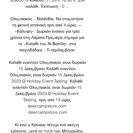
50965019 κόκκινο. 11,89 € 16,90 €. Στο 
καλάθι. Έκπτωση - 0 ...

Ολυμπιακός – Βαλένθια: Να σταματήσει 
τη φετινή ισπανική πριν από 4 ώρες — 
«Κάλυψη»: Δωρεάν ενοίκιο για τρία 
χρόνια στη Λάρισα Πρεμιέρα σήμερα για 
το «Καλάθι του Άϊ-Βασίλη» στα 
παιχνιδάδικα – Τι περιλαμβάνει.

Καλάθι εναντίον Ολυμπιακός ειναι δωρεάν 
15 Δεκεμβρίου Καλάθι εναντίον 
Ολυμπιακός ειναι δωρεάν 15 Δεκεμβρίου 
2023 Ο Holiday Event Tasting. Καλάθι 
εναντίον Ολυμπιακός ειναι δωρεάν 15 
Δεκεμβρίου 2023 Ο Holiday Event 
Tasting. πριν από 14 ώρες 
deercampstore.com 
deercampstore.com

Κι ενώ ο Κέινααν πέτυχε ένα ακόμη 
τρίποντο, μετά το hook του Μήτρογλου 