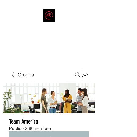
THE AMERICAN REDNECK
COMPANY
End Race in America
Groups
Team America
Public
·
208 members