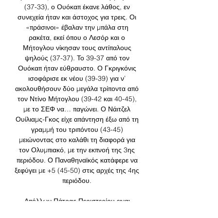
(37-33), ο Ουόκαπ έκανε λάθος, εν 
συνεχεία ήταν και άστοχος για τρεις. Οι 
«πράσινοι» έβαλαν την μπάλα στη 
ρακέτα, εκεί όπου ο Λεσόρ και ο 
Μήτογλου νίκησαν τους αντίπαλους 
ψηλούς (37-37). Το 39-37 από τον 
Ουόκαπ ήταν εύθραυστο. Ο Γκριγκόνις 
ισοφάρισε εκ νέου (39-39) για ν’ 
ακολουθήσουν δύο μεγάλα τρίποντα από 
τον Ντίνο Μήτογλου (39-42 και 40-45), 
με το ΣΕΦ να… παγώνει. Ο Νάιτζελ 
Ουίλιαμς-Γκος είχε απάντηση έξω από τη 
γραμμή του τριπόντου (43-45) 
μειώνοντας στο καλάθι τη διαφορά για 
τον Ολυμπιακό, με την εκπνοή της 3ης 
περιόδου. Ο Παναθηναϊκός κατάφερε να 
ξεφύγει με +5 (45-50) στις αρχές της 4ης 
περιόδου. 

Απόλλων Πάτρας Περιστερίου ειναι 
δωρεάν 3 Δεκεμβρίου 3 Δεκ 2023 — 