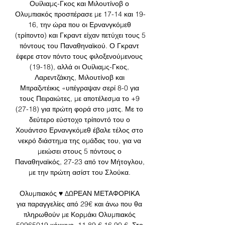
Ουίλιαμς-Γκος και Μιλουτίνοβ ο 
Ολυμπιακός προσπέρασε με 17-14 και 19-
16, την ώρα που οι Ερνανγκόμεθ 
(τρίποντο) και Γκραντ είχαν πετύχει τους 5 
πόντους του Παναθηναϊκού. Ο Γκραντ 
έφερε στον πόντο τους φιλοξενούμενους 
(19-18), αλλά οι Ουίλιαμς-Γκος, 
Λαρεντζάκης, Μιλουτίνοβ και 
Μπραζντέικις «υπέγραψαν σερί 8-0 για 
τους Πειραιώτες, με αποτέλεσμα το +9 
(27-18) για πρώτη φορά στο ματς. Με το 
δεύτερο εύστοχο τρίποντό του ο 
Χουάντσο Ερνανγκόμεθ έβαλε τέλος στο 
νεκρό διάστημα της ομάδας του, για να 
μειώσει στους 5 πόντους ο 
Παναθηναϊκός, 27-23 από τον Μήτογλου, 
με την πρώτη ασίστ του Σλούκα. 

Ολυμπιακός ♥️ ΔΩΡΕΑΝ ΜΕΤΑΦΟΡΙΚΑ 
για παραγγελίες από 29€ και άνω που θα 
πληρωθούν με Κορμάκι Ολυμπιακός 