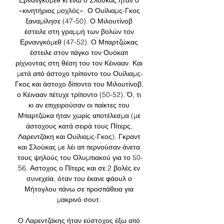
Ερνανγκόμεθ κι ενώ ο Σλούκας ήταν ο 
«κινητήριος μοχλός». Ο Ουίλιαμς-Γκος 
ξαναμίλησε (47-50). Ο Μιλουτίνοβ 
έστειλε στη γραμμή των βολών τον 
Ερνανγκόμεθ (47-52). Ο Μπαρτζώκας 
έστειλε στον πάγκο τον Ουόκαπ 
ρίχνοντας στη θέση του τον Κέινααν. Και 
μετά από άστοχο τρίποντο του Ουίλιαμς-
Γκος και άστοχο δίποντο του Μιλουτίνοβ, 
ο Κέινααν πέτυχε τρίποντο (50-52). Ό, τι 
κι αν επιχειρούσαν οι παίκτες του 
Μπαρτζώκα ήταν χωρίς αποτέλεσμα (με 
άστοχους κατά σειρά τους Πίτερς, 
Λαρεντζάκη και Ουίλιαμς-Γκος). Γκραντ 
και Σλούκας με λέι απ περνούσαν άνετα 
τους ψηλούς του Ολυμπιακού για το 50-
56. Αστοχος ο Πίτερς και σε 2 βολές εν 
συνεχεία, όταν του έκανε φάουλ ο 
Μήτογλου πάνω σε προσπάθεια για 
μακρινό σουτ. 

Ο Λαρεντζάκης ήταν εύστοχος έξω από 