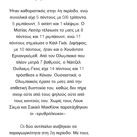
Ήταν καθοριστικός στην 4η περίοδο, ενώ 
συνολικά είχε 5 πόντους με 0/6 τρίποντα, 
5 ριμπάουντ, 5 ασίστ και 1 κλέψιμο. Ο 
Ματίας Λεσόρ τέλειωσε το ματς με 8 
πόντους και 11 ριμπάουντ, ενώ 11 
πόντους σημείωσε ο Κάιλ Γκάι. Διψήφιος, 
με 10 πόντους, ήταν και ο Χουάντσο 
Ερνανγκόμεθ. Από τον Ολυμπιακό που 
πλέον μετρά 7 βαθμούς, ο Νάιτζελ 
Ουίλιαμς-Γκος είχε 14 πόντους και 11 
πρόσθεσε ο Κέιναν. Ουσιαστικά, ο 
Ολυμπιακός έχασε το ματς από την 
επιθετική δυστοκία του, καθώς δεν πήρε 
σκορ ούτε από τους ψηλούς ούτε από 
τους κοντούς του. Χωρίς τους Λουκ 
Σίκμα και Σακίελ ΜακΚίσικ παρατάχθηκαν 
οι «ερυθρόλευκοι». 

Oι δύο αντίπαλοι ανέβηκαν σε 
παραγωγικότητα στη 2η περίοδο. Με τους 