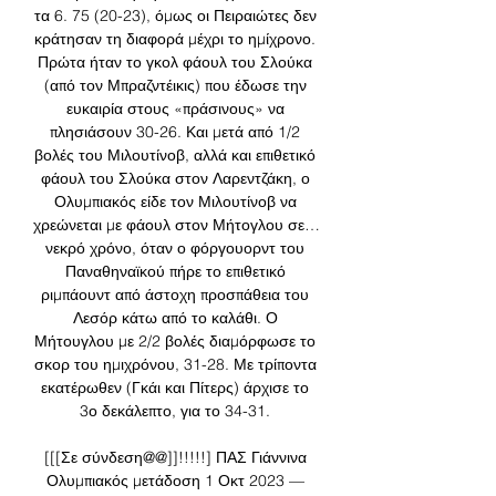
τα 6. 75 (20-23), όμως οι Πειραιώτες δεν 
κράτησαν τη διαφορά μέχρι το ημίχρονο. 
Πρώτα ήταν το γκολ φάουλ του Σλούκα 
(από τον Μπραζντέικις) που έδωσε την 
ευκαιρία στους «πράσινους» να 
πλησιάσουν 30-26. Και μετά από 1/2 
βολές του Μιλουτίνοβ, αλλά και επιθετικό 
φάουλ του Σλούκα στον Λαρεντζάκη, ο 
Ολυμπιακός είδε τον Μιλουτίνοβ να 
χρεώνεται με φάουλ στον Μήτογλου σε… 
νεκρό χρόνο, όταν ο φόργουορντ του 
Παναθηναϊκού πήρε το επιθετικό 
ριμπάουντ από άστοχη προσπάθεια του 
Λεσόρ κάτω από το καλάθι. Ο 
Μήτουγλου με 2/2 βολές διαμόρφωσε το 
σκορ του ημιχρόνου, 31-28. Με τρίποντα 
εκατέρωθεν (Γκάι και Πίτερς) άρχισε το 
3ο δεκάλεπτο, για το 34-31. 

[[[Σε σύνδεση@@]]!!!!!] ΠΑΣ Γιάννινα 
Ολυμπιακός μετάδοση 1 Οκτ 2023 — 