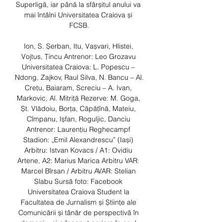
Superligă, iar până la sfârșitul anului va 
mai întâlni Universitatea Craiova și 
FCSB.

Ion, S. Șerban, Itu, Vașvari, Hlistei, 
Vojtus, Țincu Antrenor: Leo Grozavu 
Universitatea Craiova: L. Popescu – 
Ndong, Zajkov, Raul Silva, N. Bancu – Al. 
Crețu, Baiaram, Screciu – A. Ivan, 
Markovic, Al. Mitriță Rezerve: M. Goga, 
Șt. Vlădoiu, Borța, Căpățînă, Mateiu, 
Cîmpanu, Ișfan, Roguljic, Danciu 
Antrenor: Laurențiu Reghecampf 
Stadion: „Emil Alexandrescu” (Iași) 
Arbitru: Istvan Kovacs / A1: Ovidiu 
Artene, A2: Marius Marica Arbitru VAR: 
Marcel Bîrsan / Arbitru AVAR: Stelian 
Slabu Sursă foto: Facebook 
Universitatea Craiova Student la 
Facultatea de Jurnalism și Științe ale 
Comunicării și tânăr de perspectivă în 