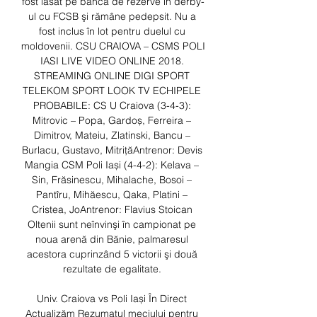
fost lăsat pe banca de rezerve în derby-
ul cu FCSB şi rămâne pedepsit. Nu a 
fost inclus în lot pentru duelul cu 
moldovenii. CSU CRAIOVA – CSMS POLI 
IASI LIVE VIDEO ONLINE 2018. 
STREAMING ONLINE DIGI SPORT 
TELEKOM SPORT LOOK TV ECHIPELE 
PROBABILE: CS U Craiova (3-4-3): 
Mitrovic – Popa, Gardoș, Ferreira – 
Dimitrov, Mateiu, Zlatinski, Bancu – 
Burlacu, Gustavo, MitrițăAntrenor: Devis 
Mangia CSM Poli Iași (4-4-2): Kelava – 
Sin, Frăsinescu, Mihalache, Bosoi – 
Pantîru, Mihăescu, Qaka, Platini – 
Cristea, JoAntrenor: Flavius Stoican 
Oltenii sunt neînvinşi în campionat pe 
noua arenă din Bănie, palmaresul 
acestora cuprinzând 5 victorii şi două 
rezultate de egalitate. 

Univ. Craiova vs Poli Iași În Direct 
Actualizăm Rezumatul meciului pentru 