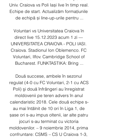
Univ. Craiova vs Poli Iași live în timp real. 
Echipe de start. Actualizăm formațiunile 
de echipă și line-up-urile pentru ...

Voluntari vs Universitatea Craiova în 
direct live 15.12.2023 acum 1 zi — 
UNIVERSITATEA CRAIOVA - POLI IASI. 
Craiova. Stadionul Ion Oblemenco. FC 
Voluntari, Ilfov. Cambridge School of 
Bucharest. FUNKTASTIKA: Bring ...

Două succese, ambele în sezonul 
regulat (4-0 cu FC Voluntari, 2-1 cu ACS 
Poli) şi două înfrângeri au înregistrat 
moldovenii pe teren advers în anul 
calendaristic 2018. Cele două echipe s-
au mai întâlnit de 10 ori în Liga 1, de 
șase ori s-au impus oltenii, iar alte patru 
jocuri s-au terminat cu victoria 
moldovenilor. – 9 noiembrie 2014, prima 
confruntare: CSMS – CS U Craiova 1-3, 