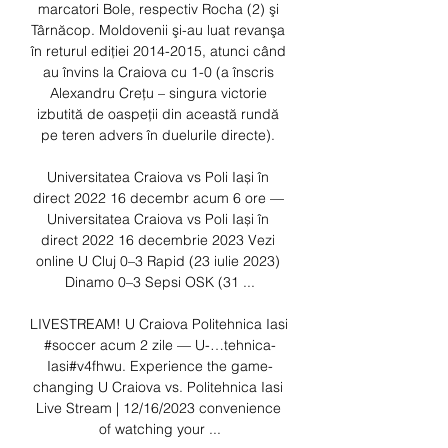
marcatori Bole, respectiv Rocha (2) şi 
Târnăcop. Moldovenii şi-au luat revanşa 
în returul ediţiei 2014-2015, atunci când 
au învins la Craiova cu 1-0 (a înscris 
Alexandru Creţu – singura victorie 
izbutită de oaspeţii din această rundă 
pe teren advers în duelurile directe). 

Universitatea Craiova vs Poli Iași în 
direct 2022 16 decembr acum 6 ore — 
Universitatea Craiova vs Poli Iași în 
direct 2022 16 decembrie 2023 Vezi 
online U Cluj 0–3 Rapid (23 iulie 2023) 
Dinamo 0–3 Sepsi OSK (31 ...

LIVESTREAM! U Craiova️ Politehnica Iasi 
#soccer acum 2 zile — U-…tehnica-
Iasi#v4fhwu. Experience the game-
changing U Craiova vs. Politehnica Iasi 
Live Stream | 12/16/2023 convenience 
of watching your ...
