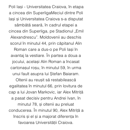
Poli Iași - Universitatea Craiova, în etapa 
a cincea din SuperligaMeciul dintre Poli 
Iași și Universitatea Craiova s-a disputat 
sâmbătă seară, în cadrul etapei a 
cincea din Superliga, pe Stadionul „Emil 
Alexandrescu”. Moldovenii au deschis 
scorul în minutul 44, prin căpitanul Alin 
Roman care a dus-o pe Poli Iași în 
avantaj la vestiare. În partea a doua a 
jocului, același Alin Roman a încasat 
cartonașul roșu, în minutul 59, în urma 
unui fault asupra lui Ștefan Baiaram. 
Oltenii au reușit să restabilească 
egalitatea în minutul 66, prin lovitura de 
cap a lui Jovan Markovic, iar Alex Mitriță 
a pasat decisiv pentru Andrei Ivan, în 
minutul 78, și oltenii au preluat 
conducerea. În minutul 90, Alex Mitriță a 
înscris și el și a majorat diferența în 
favoarea Universității Craiova. 
