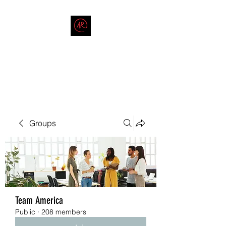
THE AMERICAN REDNECK
COMPANY
End Race in America
Groups
Team America
Public
·
208 members