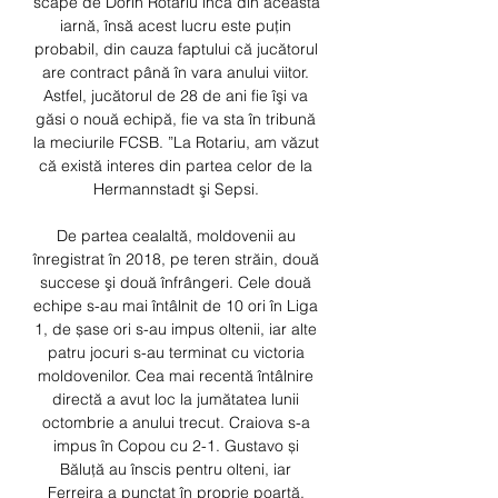
scape de Dorin Rotariu încă din această 
iarnă, însă acest lucru este puţin 
probabil, din cauza faptului că jucătorul 
are contract până în vara anului viitor. 
Astfel, jucătorul de 28 de ani fie îşi va 
găsi o nouă echipă, fie va sta în tribună 
la meciurile FCSB. ”La Rotariu, am văzut 
că există interes din partea celor de la 
Hermannstadt şi Sepsi. 

De partea cealaltă, moldovenii au 
înregistrat în 2018, pe teren străin, două 
succese şi două înfrângeri. Cele două 
echipe s-au mai întâlnit de 10 ori în Liga 
1, de șase ori s-au impus oltenii, iar alte 
patru jocuri s-au terminat cu victoria 
moldovenilor. Cea mai recentă întâlnire 
directă a avut loc la jumătatea lunii 
octombrie a anului trecut. Craiova s-a 
impus în Copou cu 2-1. Gustavo și 
Băluță au înscis pentru olteni, iar 
Ferreira a punctat în proprie poartă. 