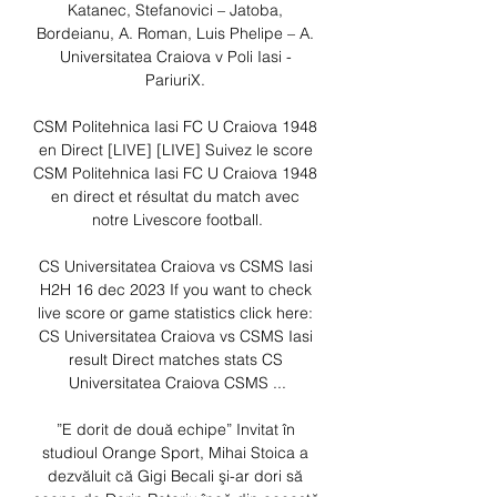
Katanec, Stefanovici – Jatoba, 
Bordeianu, A. Roman, Luis Phelipe – A. 
Universitatea Craiova v Poli Iasi - 
PariuriX. 

CSM Politehnica Iasi FC U Craiova 1948 
en Direct [LIVE] [LIVE] Suivez le score 
CSM Politehnica Iasi FC U Craiova 1948 
en direct et résultat du match avec 
notre Livescore football.

CS Universitatea Craiova vs CSMS Iasi 
H2H 16 dec 2023 If you want to check 
live score or game statistics click here: 
CS Universitatea Craiova vs CSMS Iasi 
result Direct matches stats CS 
Universitatea Craiova CSMS ...

”E dorit de două echipe” Invitat în 
studioul Orange Sport, Mihai Stoica a 
dezvăluit că Gigi Becali şi-ar dori să 