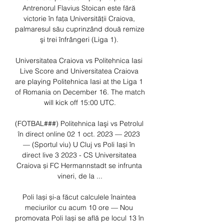
Antrenorul Flavius Stoican este fără 
victorie în faţa Universităţii Craiova, 
palmaresul său cuprinzând două remize 
şi trei înfrângeri (Liga 1). 

Universitatea Craiova vs Politehnica Iasi 
Live Score and Universitatea Craiova 
are playing Politehnica Iasi at the Liga 1 
of Romania on December 16. The match 
will kick off 15:00 UTC.

(FOTBAL###) Politehnica Iaşi vs Petrolul 
în direct online 02 1 oct. 2023 — 2023 
— (Sportul viu) U Cluj vs Poli Iași în 
direct live 3 2023 - CS Universitatea 
Craiova și FC Hermannstadt se infrunta 
vineri, de la ...

Poli Iași și-a făcut calculele înaintea 
meciurilor cu acum 10 ore — Nou 
promovata Poli Iași se află pe locul 13 în 