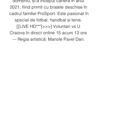
domeniu, și-a început cariera în anul 
2021, fiind primit cu brațele deschise în 
cadrul familiei ProSport. Este pasionat în 
special de fotbal, handbal și tenis. 
[[LIVE HD***]>>>] Voluntari vs U 
Craiova în direct online 15 acum 12 ore 
— Regia artistică: Manole Pavel Dan. 

Nu avem cum să-i reziliem contractul. E 
sub contract. Dacă el vrea să plece... 
Are contract până în vară. Gigi nu mai 
vrea ca Rotariu să mai facă parte din lot 
în partea a doua a sezonului”, a spus 
Mihai Stoica, la Orange Sport. Sepsi nu 
i-ar spune ”nu” lui Rotariu. ”Are o poartă 
deschisă la noi” Salariul mare (20. 
(fotbal@@) Universitatea Craiova vs Poli 
Iași în direct 2022 acum 3 ore — 
(fotbal@@) Universitatea Craiova vs Poli 
Iași în direct 2022 16 decembrie 2023 
17 sept. 2023 — 30: Universitatea 
Craiova – Sepsi OSK Sfântu... Patru 