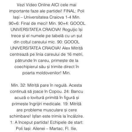
Vezi Video Online AICI cele mai 
importante faze ale partidei! FINAL: Poli 
Iași – Universitatea Craiova 1-4 Min. 
90+6: Final de meci! Min. 90+4: GOOOL 
UNIVERSITATEA CRAIOVA! Roguljic își 
trece și el numele pe tabelă cu un șut 
din colțul careului mic. 90: GOOOL 
UNIVERSITATEA CRAIOVA! Alex Mitriță 
centrează pe linia careului de 16 metri, 
pătrunde în careu, primește de la 
coechipierul său și trimite direct în 
poarta moldovenilor! Min. 

Min. 32: Mitriță pare în regulă. Acesta 
continuă să joace în Copou. 24: Bancu 
acuză o lovitură primită în figură și 
primește îngrijiri medicale. 19: Mitriță 
are probleme musculare și cere 
schimbare! Ișfan este trimis la încălzire. 
1: A început partida! Echipele de start: 
Poli Iași: Ailenei – Martac, Fl. Ilie, 