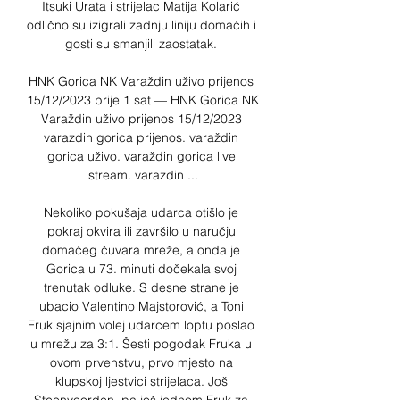
Itsuki Urata i strijelac Matija Kolarić 
odlično su izigrali zadnju liniju domaćih i 
gosti su smanjili zaostatak. 

HNK Gorica NK Varaždin uživo prijenos 
15/12/2023 prije 1 sat — HNK Gorica NK 
Varaždin uživo prijenos 15/12/2023 
varazdin gorica prijenos. varaždin 
gorica uživo. varaždin gorica live 
stream. varazdin ...

Nekoliko pokušaja udarca otišlo je 
pokraj okvira ili završilo u naručju 
domaćeg čuvara mreže, a onda je 
Gorica u 73. minuti dočekala svoj 
trenutak odluke. S desne strane je 
ubacio Valentino Majstorović, a Toni 
Fruk sjajnim volej udarcem loptu poslao 
u mrežu za 3:1. Šesti pogodak Fruka u 
ovom prvenstvu, prvo mjesto na 
klupskoj ljestvici strijelaca. Još 