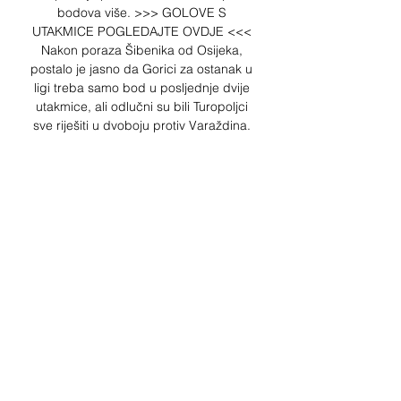
bodova više. >>> GOLOVE S 
UTAKMICE POGLEDAJTE OVDJE <<< 
Nakon poraza Šibenika od Osijeka, 
postalo je jasno da Gorici za ostanak u 
ligi treba samo bod u posljednje dvije 
utakmice, ali odlučni su bili Turopoljci 
sve riješiti u dvoboju protiv Varaždina. 

Nekoliko minuta kasnije opet ih je 
mogao rastužiti Jurica Pršir, ali njegov 
udarac iz blizine nije bio dovoljno 
precizan, dok je Pilj na izmaku prvog 
dijela odapeo iz daljine, ali Radošević se 
nije dao iznenaditi. Imala je Gorica 
nakon prvih 45 minuta ono što joj treba, 
ali nije Varaždin želio pasti bez 
ispaljenog metka. Zagospodarili su 
terenom gosti u nastavku dvoboja, 
kombinirali i tražili pukotine u obrani 
Turopoljaca, ali nije to bi tako 
jednostavan zadatak. 
