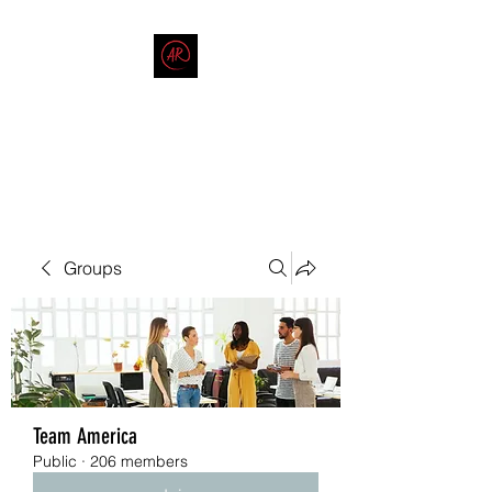
THE AMERICAN REDNECK
COMPANY
End Race in America
Groups
Team America
Public
·
206 members