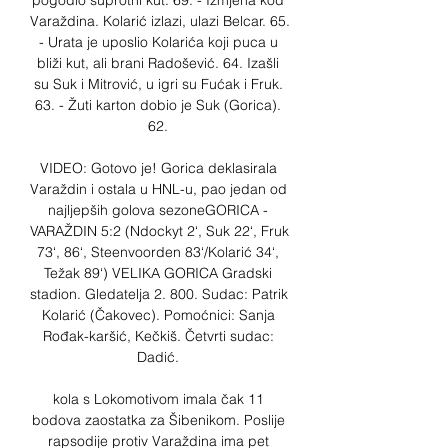
pogodio suprotni kut. 69. - Izmjena kod 
Varaždina. Kolarić izlazi, ulazi Belcar. 65. 
- Urata je uposlio Kolarića koji puca u 
bliži kut, ali brani Radošević. 64. Izašli 
su Suk i Mitrović, u igri su Fućak i Fruk. 
63. - Žuti karton dobio je Suk (Gorica). 
62. 

VIDEO: Gotovo je! Gorica deklasirala 
Varaždin i ostala u HNL-u, pao jedan od 
najljepših golova sezoneGORICA - 
VARAŽDIN 5:2 (Ndockyt 2‘, Suk 22‘, Fruk 
73‘, 86‘, Steenvoorden 83‘/Kolarić 34‘, 
Težak 89‘) VELIKA GORICA Gradski 
stadion. Gledatelja 2. 800. Sudac: Patrik 
Kolarić (Čakovec). Pomoćnici: Sanja 
Rođak-karšić, Kečkiš. Četvrti sudac: 
Dadić. 

kola s Lokomotivom imala čak 11 
bodova zaostatka za Šibenikom. Poslije 
rapsodije protiv Varaždina ima pet 