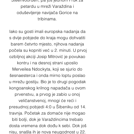
Steenvoorden, pa još jednom Fruk za 
petardu u mreži Varaždina i 
oduševljenje navijača Gorice na 
tribinama. 

Iako su gosti imali europska nadanja da 
s dvije pobjede do kraja mogu dohvatiti 
barem četvrto mjesto, njihova nadanja 
počela su kopniti već u 2. minuti. U prvoj 
ozbiljnoj akciji Josip Mitrović je povukao 
kontru i na desnoj strani uposlio 
Merveilea Ndockyta, koji se sjurio do 
šesnaesterca i onda mirno loptu poslao 
u mrežu gostiju. Bio je to drugi pogodak 
kongoanskog krilnog napadača u ovom 
prvenstvu, a prvog je zabio u onoj 
veličanstvenoj, mnogi će reći i 
presudnoj pobjedi 4:0 u Šibeniku od 14. 
travnja. Početak za domaće nije mogao 
biti bolji, dok je Varaždincima trebalo 
dosta vremena dok dođu k sebi. Dok još 
nisu, snašla ih je nova neugodnost u 22. 
