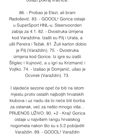
odlazi pokraj vratnice. 

86. - Probao je Elezi, ali brani 
Radošević. 83. - GOOOL! Gorica ostaje 
u SuperSport HNL-u. Steenvoorden 
zabija za 4:1. 82. - Dvostruka izmjena 
kod Varaždina. Izašli su Pilj i Urata, a 
ušli Pereira i Težak. 81. Žuti karton dobio 
je Pilj (Varaždin). 75. - Dvostruka 
izmjena kod Gorice. Iz igre su izašli 
Štiglec i Vujnović, a u igri su Krizmanić i 
Vojtko. 74. - Izašao je Domjanić, ušao je 
Ocvirek (Varaždin). 73. 

I sljedeće sezone opet će biti na istom 
mjestu protiv ostalih najboljih hrvatskih 
klubova i uz nadu da to neće biti borba 
za ostanak, već za nešto mnogo više... 
PRIJENOS UŽIVO: 90. +2 - Kraj! Gorica 
ostaje u najvišem rangu hrvatskog 
nogometa nakon što su s 5:2 pobijedili 
Varaždin. 89. - GOOOL! Varaždin 