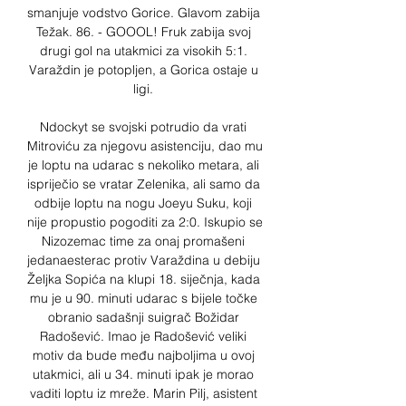
smanjuje vodstvo Gorice. Glavom zabija 
Težak. 86. - GOOOL! Fruk zabija svoj 
drugi gol na utakmici za visokih 5:1. 
Varaždin je potopljen, a Gorica ostaje u 
ligi. 

Ndockyt se svojski potrudio da vrati 
Mitroviću za njegovu asistenciju, dao mu 
je loptu na udarac s nekoliko metara, ali 
ispriječio se vratar Zelenika, ali samo da 
odbije loptu na nogu Joeyu Suku, koji 
nije propustio pogoditi za 2:0. Iskupio se 
Nizozemac time za onaj promašeni 
jedanaesterac protiv Varaždina u debiju 
Željka Sopića na klupi 18. siječnja, kada 
mu je u 90. minuti udarac s bijele točke 
obranio sadašnji suigrač Božidar 
Radošević. Imao je Radošević veliki 
motiv da bude među najboljima u ovoj 
utakmici, ali u 34. minuti ipak je morao 
vaditi loptu iz mreže. Marin Pilj, asistent 