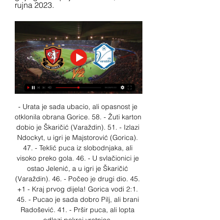
rujna 2023.
- Urata je sada ubacio, ali opasnost je 
otklonila obrana Gorice. 58. - Žuti karton 
dobio je Škaričić (Varaždin). 51. - Izlazi 
Ndockyt, u igri je Majstorović (Gorica). 
47. - Teklić puca iz slobodnjaka, ali 
visoko preko gola. 46. - U svlačionici je 
ostao Jelenić, a u igri je Škaričić 
(Varaždin). 46. - Počeo je drugi dio. 45. 
+1 - Kraj prvog dijela! Gorica vodi 2:1. 
45. - Pucao je sada dobro Pilj, ali brani 
Radošević. 41. - Pršir puca, ali lopta 