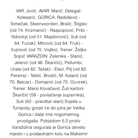
VAR: Jović. AVAR: Marić. Delegat: 
Kolesarić. GORICA: Radošević - 
Tomečak, Steenvoorden, Bralić, Štiglec 
(od 74. Krizmanić) - Raspopović, Pršir - 
Ndockyt (od 51. Majstorović), Suk (od 
64. Fućak), Mitrović (od 64. Fruk) - 
Vujnović (od 75. Vojtko). Trener: Željko 
Sopić VARAŽDIN: Zelenika - Stanić, 
Jelenić (od 46. Škaričić), Pellumbi, 
Urata (od 82. Težak) - Elezi, Pilj (od 82. 
Pereira) - Teklić, Brodić, M. Kolarić (od 
70. Belcar) - Domjanić (od 75. Ocvirek). 
Trener: Mario Kovačević Žuti kartoni: 
Škaričić (58 - povlačenje suparnika), 
Suk (62 - preoštar start) Svjetla u 
Turopolju gorjet će do jutra jer Velika 
Gorica i dalje ima nogometnog 
prvoligaša. Pobjedom 5:2 protiv 
Varaždina osigurala je Gorica deveto 
mjesto i u posljednjem kolu na Maksimir 