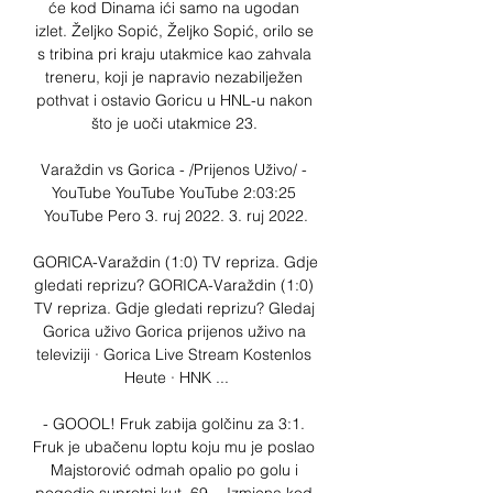
će kod Dinama ići samo na ugodan 
izlet. Željko Sopić, Željko Sopić, orilo se 
s tribina pri kraju utakmice kao zahvala 
treneru, koji je napravio nezabilježen 
pothvat i ostavio Goricu u HNL-u nakon 
što je uoči utakmice 23. 

Varaždin vs Gorica - /Prijenos Uživo/ - 
YouTube YouTube YouTube 2:03:25 
YouTube Pero 3. ruj 2022. 3. ruj 2022.

GORICA-Varaždin (1:0) TV repriza. Gdje 
gledati reprizu? GORICA-Varaždin (1:0) 
TV repriza. Gdje gledati reprizu? Gledaj 
Gorica uživo Gorica prijenos uživo na 
televiziji · Gorica Live Stream Kostenlos 
Heute · HNK ...

- GOOOL! Fruk zabija golčinu za 3:1. 
Fruk je ubačenu loptu koju mu je poslao 
Majstorović odmah opalio po golu i 