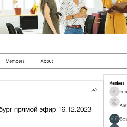
Members
About
Members
cre
crecent
Ale
рг прямой эфир 16.12.2023 
Bos