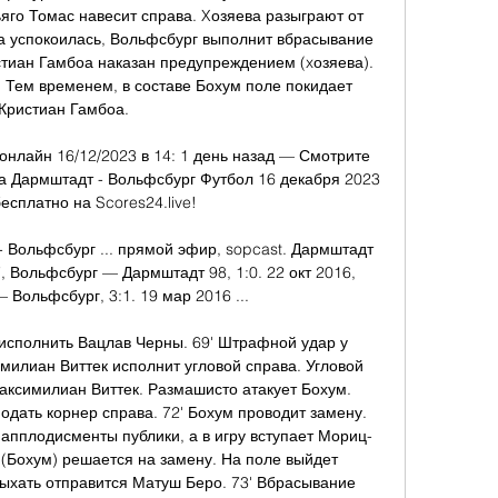
ьяго Томас навесит справа. Xозяева разыграют от 
гра успокоилась, Вольфсбург выполнит вбрасывание 
стиан Гамбоа наказан предупреждением (xозяева). 
Тем временем, в составе Бохум поле покидает 
Кристиан Гамбоа. 

нлайн 16/12/2023 в 14: 1 день назад — Смотрите 
 Дармштадт - Вольфсбург Футбол 16 декабря 2023 
бесплатно на Scores24.live!

 Вольфсбург ... прямой эфир, sopcast. Дармштадт 
, Вольфсбург — Дармштадт 98, 1:0. 22 окт 2016, 
Вольфсбург, 3:1. 19 мар 2016 ...

 исполнить Вацлав Черны. 69' Штрафной удар у 
милиан Виттек исполнит угловой справа. Угловой 
аксимилиан Виттек. Размашисто атакует Бохум. 
одать корнер справа. 72' Бохум проводит замену. 
 апплодисменты публики, а в игру вступает Мориц-
 (Бохум) решается на замену. На поле выйдет 
ыхать отправится Матуш Беро. 73' Вбрасывание 