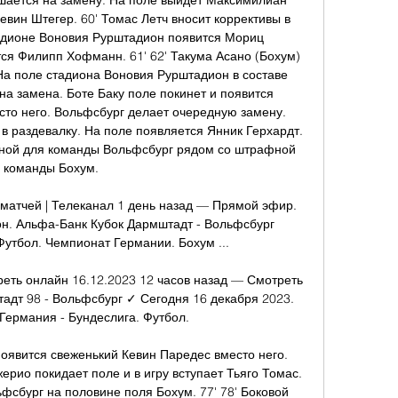
шается на замену. На поле выйдет Максимилиан 
евин Штегер. 60' Томас Летч вносит коррективы в 
адионе Воновия Рурштадион появится Мориц 
ся Филипп Хофманн. 61' 62' Такума Асано (Бохум) 
 На поле стадиона Воновия Рурштадион в составе 
а замена. Боте Баку поле покинет и появится 
то него. Вольфсбург делает очередную замену. 
в раздевалку. На поле появляется Янник Герхардт. 
ной для команды Вольфсбург рядом со штрафной 
команды Бохум. 

атчей | Телеканал 1 день назад — Прямой эфир. 
лон. Альфа-Банк Кубок Дармштадт - Вольфсбург 
тбол. Чемпионат Германии. Бохум ...

еть онлайн 16.12.2023 12 часов назад — Смотреть 
адт 98 - Вольфсбург ✓ Сегодня 16 декабря 2023. 
Германия - Бундеслига. Футбол.

оявится свеженький Кевин Паредес вместо него. 
рио покидает поле и в игру вступает Тьяго Томас. 
сбург на половине поля Бохум. 77' 78' Боковой 