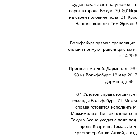
судья показывает на угловой. Т
ворот в городе Бохум. 79' 80' И
на своей половине поля. 81' Кри
На поле выходит Тим Эрманн! 
Вольфсбург прямая трансляция о
онлайн прямую трансляцию матча
в 14:30 
Прогнозы матчей: Дармштадт 98 -
98 vs Вольфсбург: 18 мар 2017
Дармштадт 98 — 
67' Угловой справа готовится
команды Вольфсбург. 71' Макси
справа готовится исполнить М
Максимилиан Виттек готовится п
Такума Асано уходит с поля под
Брони Квартенг. Томас Летч
Кристофер Антви-Аджей, а отд