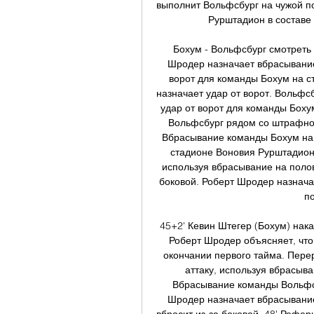
выполнит Вольфсбург на чужой пол
Рурштадион в составе 
Бохум - Вольфсбург смотреть
Шродер назначает вбрасывание,
ворот для команды Бохум на с
назначает удар от ворот. Вольфсб
удар от ворот для команды Боху
Вольфсбург рядом со штрафной
Вбрасывание команды Бохум на 
стадионе Воновия Рурштадион.
используя вбрасывание на полов
боковой. Роберт Шродер назнача
по
45+2' Кевин Штегер (Бохум) нака
Роберт Шродер объясняет, что 
окончании первого тайма. Пере
аттаку, используя вбрасыв
Вбрасывание команды Вольфсб
Шродер назначает вбрасывание