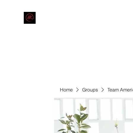
THE AMERICAN REDNECK COMPANY
End Race in America
Home
Shop
Blog
Forum
Contact
Code of Co
Home
Groups
Team Ameri