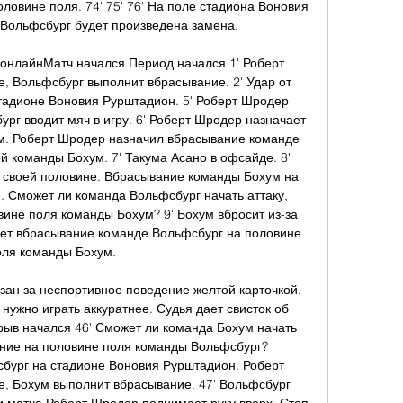
овине поля. 74' 75' 76' На поле стадиона Воновия 
Вольфсбург будет произведена замена. 

 онлайнМатч начался Период начался 1' Роберт 
 Вольфсбург выполнит вбрасывание. 2' Удар от 
тадионе Воновия Рурштадион. 5' Роберт Шродер 
ург вводит мяч в игру. 6' Роберт Шродер назначает 
м. Роберт Шродер назначил вбрасывание команде 
 команды Бохум. 7' Такума Асано в офсайде. 8' 
своей половине. Вбрасывание команды Бохум на 
 Сможет ли команда Вольфсбург начать аттаку, 
ине поля команды Бохум? 9' Бохум вбросит из-за 
ет вбрасывание команде Вольфсбург на половине 
ля команды Бохум. 

зан за неспортивное поведение желтой карточкой. 
нужно играть аккуратнее. Судья дает свисток об 
рыв начался 46' Сможет ли команда Бохум начать 
ание на половине поля команды Вольфсбург? 
ург на стадионе Воновия Рурштадион. Роберт 
, Бохум выполнит вбрасывание. 47' Вольфсбург 