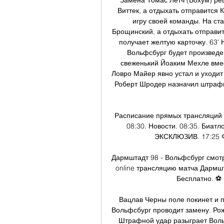
Замена Томас Летч (Бохум) ре
Виттек, а отдыхать отправится К
игру своей команды. На ст
Брощинский, а отдыхать отправит
получает желтую карточку. 63'
Вольфсбург будет произведен
свеженький Йоаким Мехле вмес
Ловро Майер явно устал и уходит 
Роберт Шродер назначил штраф
Расписание прямых трансляций м
08:30. Новости. 08:35. Биат
ЭКСКЛЮЗИВ. 17:25 Фу
Дармштадт 98 - Вольфсбург смотр
online трансляцию матча Дармшт
Бесплатно. ⚽ 
Вацлав Черны поле покинет и п
Вольфсбург проводит замену. Роже
Штрафной удар разыграет Вольф