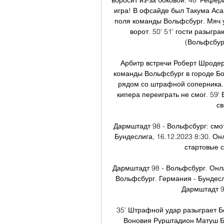
вбросит из-за боковой. 48' Рефер
игра! В офсайде был Такума Аса
поля команды Вольфсбург. Мяч у
ворот. 50' 51' гости разыгра
(Вольфсбург
Арбитр встречи Роберт Шродер
команды Вольфсбург в городе Бо
рядом со штрафной соперника. 5
кипера переиграть не смог. 59'
св
Дармштадт 98 - Вольфсбург: смо
Бундеслига, 16.12.2023 8:30. Онл
стартовые с
Дармштадт 98 - Вольфсбург. Онла
Вольфсбург. Германия - Бундесли
Дармштадт 98
35' Штрафной удар разыграет Б
Воновия Рурштадион Матуш Бе