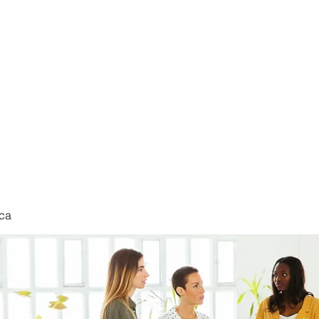
nduct
ca