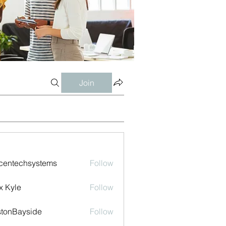
Join
centechsystems
Follow
echsystems
x Kyle
Follow
tonBayside
Follow