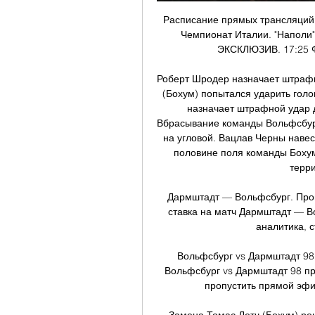
Расписание прямых трансляций 
Чемпионат Италии. "Наполи"
ЭКСКЛЮЗИВ. 17:25 Фу
Роберт Шродер назначает штрафн
(Бохум) попытался ударить голов
назначает штрафной удар д
Вбрасывание команды Вольфсбург 
на угловой. Вацлав Черны навес
половине поля команды Бохум
терри
Дармштадт — Вольфсбург. Прогно
ставка на матч Дармштадт — Во
аналитика, с
Вольфсбург vs Дармштадт 98 
Вольфсбург vs Дармштадт 98 пр
пропустить прямой эфир