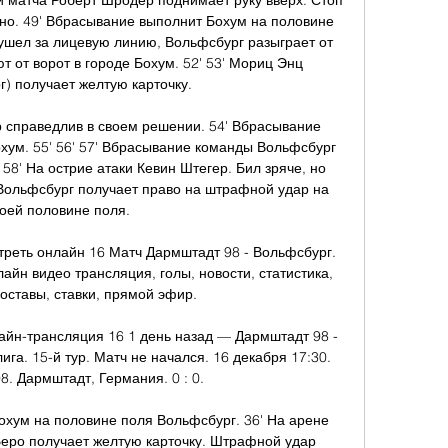
и матча Роберт Шродер поднимает руку вверх. Стоп 
но. 49' Вбрасывание выполнит Бохум на половине 
шел за лицевую линию, Вольфсбург разыграет от 
ют от ворот в городе Бохум. 52' 53' Мориц Энц 
) получает желтую карточку. 

 справедлив в своем решении. 54' Вбрасывание 
хум. 55' 56' 57' Вбрасывание команды Вольфсбург 
8' На острие атаки Кевин Штегер. Бил зряче, но 
 Вольфсбург получает право на штрафной удар на 
оей половине поля. 

треть онлайн 16 Матч Дармштадт 98 - Вольфсбург. 
айн видео трансляция, голы, новости, статистика, 
оставы, ставки, прямой эфир.

йн-трансляция 16 1 день назад — Дармштадт 98 - 
га. 15-й тур. Матч не начался. 16 декабря 17:30. 
. Дармштадт, Германия. 0 : 0.

охум на половине поля Вольфсбург. 36' На арене 
ро получает желтую карточку. Штрафной удар 