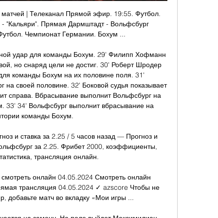
матчей | Телеканал Прямой эфир. 19:55. Футбол. 
 - "Кальяри". Прямая Дармштадт - Вольфсбург 
тбол. Чемпионат Германии. Бохум ...

ой удар для команды Бохум. 29' Филипп Хофманн 
ой, но снаряд цели не достиг. 30' Роберт Шродер 
ля команды Бохум на их половине поля. 31' 
на своей половине. 32' Боковой судья показывает 
ит справа. Вбрасывание выполнит Вольфсбург на 
. 33' 34' Вольфсбург выполнит вбрасывание на 
тории команды Бохум. 

з и ставка за 2.25 / 5 часов назад — Прогноз и 
льфсбург за 2.25. Фрибет 2000, коэффициенты, 
татистика, трансляция онлайн.

смотреть онлайн 04.05.2024 Смотреть онлайн 
ямая трансляция 04.05.2024 ✓ azscore Чтобы не 
, добавьте матч во вкладку «Мои игры ...
