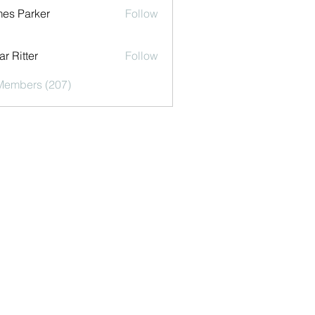
es Parker
Follow
r Ritter
Follow
 Members (207)