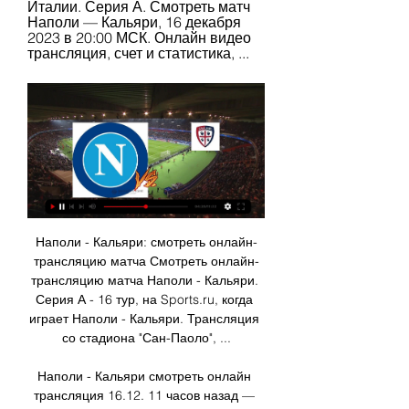
Италии. Серия А. Смотреть матч 
Наполи — Кальяри, 16 декабря 
2023 в 20:00 МСК. Онлайн видео 
трансляция, счет и статистика, ...
Наполи - Кальяри: смотреть онлайн-
трансляцию матча Смотреть онлайн-
трансляцию матча Наполи - Кальяри. 
Серия А - 16 тур, на Sports.ru, когда 
играет Наполи - Кальяри. Трансляция 
со стадиона "Сан-Паоло", ...

Наполи - Кальяри смотреть онлайн 
трансляция 16.12. 11 часов назад — 