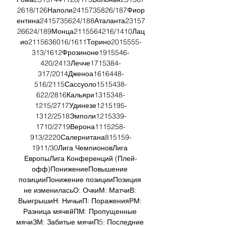
2618/126Наполи2415735826/187Фиор
ентина2415735624/188Аталанта23157
26624/189Монца2115564216/1410Лац
ио2115636016/1611Торино2015555-
313/1612Фрозиноне1915546-
420/2413Лечче1715384-
317/2014Дженоа1616448-
516/2115Сассуоло1515438-
622/2816Кальяри1315348-
1215/2717Удинезе1215195-
1312/2518Эмполи1215339-
1710/2719Верона1115258-
913/2220Салернитана815159-
1911/30Лига ЧемпионовЛига 
ЕвропыЛига Конференций (Плей-
офф)ПонижениеПовышение 
позицииПонижение позицииПозиция 
не измениласьО: ОчкиМ: МатчиВ: 
ВыигрышиН: НичьиП: ПораженияРМ: 
Разница мячейПМ: Пропущенные 
мячиЗМ: Забитые мячиП5: Последние 