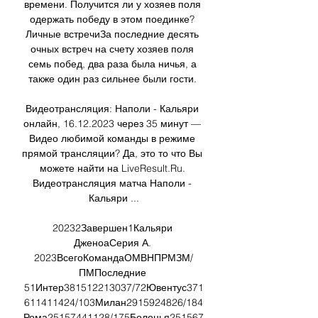
времени. Получится ли у хозяев поля 
одержать победу в этом поединке? 
Личные встречиЗа последние десять 
очных встреч на счету хозяев поля 
семь побед, два раза была ничья, а 
также один раз сильнее были гости. 

Видеотрансляция: Наполи - Кальяри 
онлайн, 16.12.2023 через 35 минут — 
Видео любимой команды в режиме 
прямой трансляции? Да, это то что Вы 
можете найти на LiveResult.Ru. 
Видеотрансляция матча Наполи - 
Кальяри ...

20232Завершен1Кальяри 
ДженоаСерия А. 
2023ВсегоКомандаОМВНПРМЗМ/
ПМПоследние 
51Интер381512213037/72Ювентус371
611411424/103Милан2915924826/184
Рома25157441128/175Болонья251567