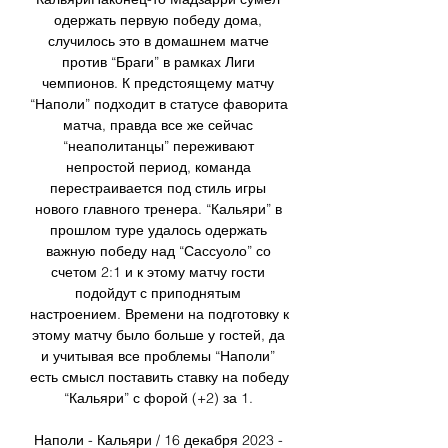
одержать первую победу дома, 
случилось это в домашнем матче 
против “Браги” в рамках Лиги 
чемпионов. К предстоящему матчу 
“Наполи” подходит в статусе фаворита 
матча, правда все же сейчас 
“неаполитанцы” переживают 
непростой период, команда 
перестраивается под стиль игры 
нового главного тренера. “Кальяри” в 
прошлом туре удалось одержать 
важную победу над “Сассуоло” со 
счетом 2:1 и к этому матчу гости 
подойдут с приподнятым 
настроением. Времени на подготовку к 
этому матчу было больше у гостей, да 
и учитывая все проблемы “Наполи” 
есть смысл поставить ставку на победу 
“Кальяри” с форой (+2) за 1. 

Наполи - Кальяри / 16 декабря 2023 - 