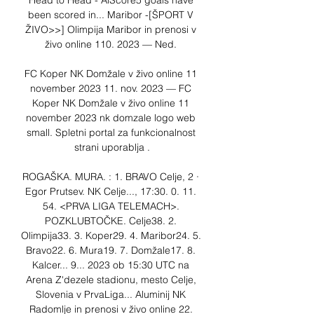
Head to Head - AiScore5 goals have 
been scored in... Maribor -[ŠPORT V 
ŽIVO>>] Olimpija Maribor in prenosi v 
živo online 110. 2023 — Ned. 

FC Koper NK Domžale v živo online 11 
november 2023 11. nov. 2023 — FC 
Koper NK Domžale v živo online 11 
november 2023 nk domzale logo web 
small. Spletni portal za funkcionalnost 
strani uporablja .

ROGAŠKA. MURA. : 1. BRAVO Celje, 2 · 
Egor Prutsev. NK Celje..., 17:30. 0. 11. 
54. <PRVA LIGA TELEMACH>. 
POZKLUBTOČKE. Celje38. 2. 
Olimpija33. 3. Koper29. 4. Maribor24. 5. 
Bravo22. 6. Mura19. 7. Domžale17. 8. 
Kalcer... 9... 2023 ob 15:30 UTC na 
Arena Z'dezele stadionu, mesto Celje, 
Slovenia v PrvaLiga... Aluminij NK 
Radomlje in prenosi v živo online 22. 