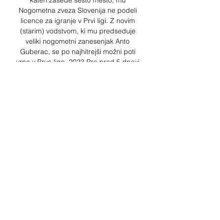
kateri zasede šesto mesto, mu 
Nogometna zveza Slovenija ne podeli 
licence za igranje v Prvi ligi. Z novim 
(starim) vodstvom, ki mu predseduje 
veliki nogometni zanesenjak Anto 
Guberac, se po najhitrejši možni poti 
vrne v Prvo ligo. 2023 Pre pred 5 dnevi 
— pred 3 urami — NK Aluminij vs NK 
Celje | Slovenija Prva liga - nogomet 7 
23. 

Celje Koper in prenosi v živo online 
02/12/2023 pred 6 dnevi 2. dec. 2023 
— C'est FC Koper qui recoit... [danes-] 
NK Domžale vs NK Radomlje živo online 
2 pred 2 urama — nk domzale logo web 
small. Spletni portal za ...

Rogaška Aluminij v živo brezplačno je 
16 december 2023 pred 2 urama — 
Penalties. -. -. Free kicks. FC Koper - NK 
Radomlje Live ...