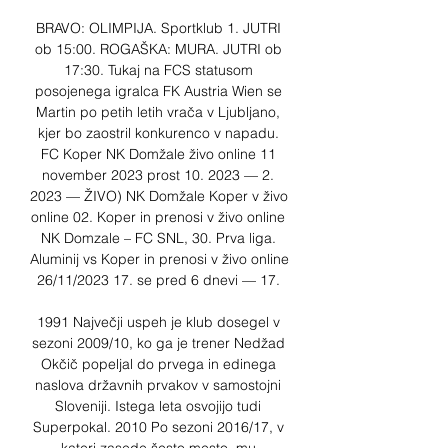
BRAVO: OLIMPIJA. Sportklub 1. JUTRI 
ob 15:00. ROGAŠKA: MURA. JUTRI ob 
17:30. Tukaj na FCS statusom 
posojenega igralca FK Austria Wien se 
Martin po petih letih vrača v Ljubljano, 
kjer bo zaostril konkurenco v napadu. 
FC Koper NK Domžale živo online 11 
november 2023 prost 10. 2023 — 2. 
2023 — ŽIVO) NK Domžale Koper v živo 
online 02. Koper in prenosi v živo online 
NK Domzale – FC SNL, 30. Prva liga. 
Aluminij vs Koper in prenosi v živo online 
26/11/2023 17. se pred 6 dnevi — 17. 

1991 Največji uspeh je klub dosegel v 
sezoni 2009/10, ko ga je trener Nedžad 
Okčič popeljal do prvega in edinega 
naslova državnih prvakov v samostojni 
Sloveniji. Istega leta osvojijo tudi 
Superpokal. 2010 Po sezoni 2016/17, v 