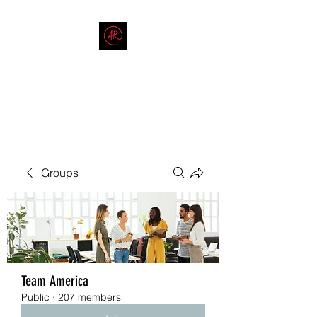
THE AMERICAN REDNECK
COMPANY
End Race in America
Groups
Team America
Public
·
207 members