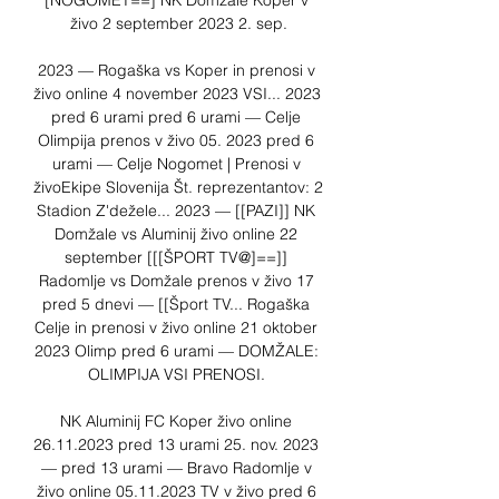
[NOGOMET==] NK Domžale Koper v 
živo 2 september 2023 2. sep.

2023 — Rogaška vs Koper in prenosi v 
živo online 4 november 2023 VSI... 2023 
pred 6 urami pred 6 urami — Celje 
Olimpija prenos v živo 05. 2023 pred 6 
urami — Celje Nogomet | Prenosi v 
živoEkipe Slovenija Št. reprezentantov: 2 
Stadion Z'dežele... 2023 — [[PAZI]] NK 
Domžale vs Aluminij živo online 22 
september [[[ŠPORT TV@]==]] 
Radomlje vs Domžale prenos v živo 17 
pred 5 dnevi — [[Šport TV... Rogaška 
Celje in prenosi v živo online 21 oktober 
2023 Olimp pred 6 urami — DOMŽALE: 
OLIMPIJA VSI PRENOSI. 

NK Aluminij FC Koper živo online 
26.11.2023 pred 13 urami 25. nov. 2023 
— pred 13 urami — Bravo Radomlje v 
živo online 05.11.2023 TV v živo pred 6 