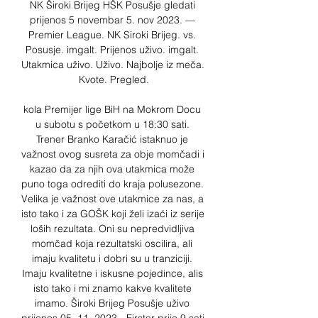
NK Široki Brijeg HŠK Posušje gledati 
prijenos 5 novembar 5. nov 2023. — 
Premier League. NK Siroki Brijeg. vs. 
Posusje. imgalt. Prijenos uživo. imgalt. 
Utakmica uživo. Uživo. Najbolje iz meča. 
Kvote. Pregled.

kola Premijer lige BiH na Mokrom Docu 
u subotu s početkom u 18:30 sati. 
Trener Branko Karačić istaknuo je 
važnost ovog susreta za obje momčadi i 
kazao da za njih ova utakmica može 
puno toga odrediti do kraja polusezone. 
Velika je važnost ove utakmice za nas, a 
isto tako i za GOŠK koji želi izaći iz serije 
loših rezultata. Oni su nepredvidljiva 
momčad koja rezultatski oscilira, ali 
imaju kvalitetu i dobri su u tranziciji. 
Imaju kvalitetne i iskusne pojedince, alis 
isto tako i mi znamo kakve kvalitete 
imamo. Široki Brijeg Posušje uživo 