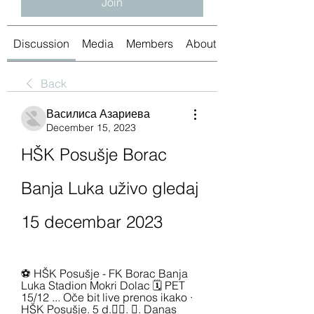
Join
Discussion
Media
Members
About
Back
Василиса Азариева
December 15, 2023
HŠK Posušje Borac 
Banja Luka uživo gledaj 
15 decembar 2023
⚽️ HŠK Posušje - FK Borac Banja 
Luka Stadion Mokri Dolac 🗓️ PET 
15/12 ... Oče bit live prenos ikako · 
HŠK Posušje. 5 d.󰞋󰟠. 󰟝. Danas 