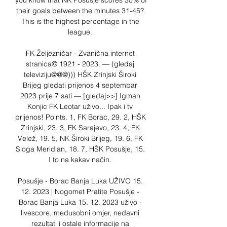
you know that NK Posusje scores 30% of 
their goals between the minutes 31-45? 
This is the highest percentage in the 
league. 

FK Željezničar - Zvanična internet 
stranica© 1921 - 2023. — (gledaj 
televiziju@@@))) HŠK Zrinjski Široki 
Brijeg gledati prijenos 4 septembar 
2023 prije 7 sati — [gledaj>>] Igman 
Konjic FK Leotar uživo... Ipak i tv 
prijenos! Points. 1, FK Borac, 29. 2, HŠK 
Zrinjski, 23. 3, FK Sarajevo, 23. 4, FK 
Velež, 19. 5, NK Široki Brijeg, 19. 6, FK 
Sloga Meridian, 18. 7, HŠK Posušje, 15. 
I to na kakav način. 

Posušje - Borac Banja Luka UŽIVO 15. 
12. 2023 | Nogomet Pratite Posušje - 
Borac Banja Luka 15. 12. 2023 uživo - 
livescore, međusobni omjer, nedavni 
rezultati i ostale informacije na 