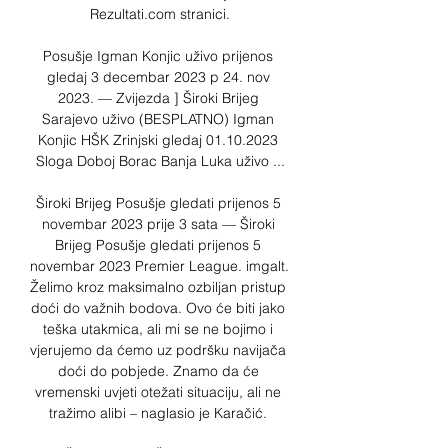
Rezultati.com stranici.

Posušje Igman Konjic uživo prijenos 
gledaj 3 decembar 2023 p 24. nov 
2023. — Zvijezda ] Široki Brijeg 
Sarajevo uživo (BESPLATNO) Igman 
Konjic HŠK Zrinjski gledaj 01.10.2023 
Sloga Doboj Borac Banja Luka uživo ...

Široki Brijeg Posušje gledati prijenos 5 
novembar 2023 prije 3 sata — Široki 
Brijeg Posušje gledati prijenos 5 
novembar 2023 Premier League. imgalt. 
Želimo kroz maksimalno ozbiljan pristup 
doći do važnih bodova. Ovo će biti jako 
teška utakmica, ali mi se ne bojimo i 
vjerujemo da ćemo uz podršku navijača 
doći do pobjede. Znamo da će 
vremenski uvjeti otežati situaciju, ali ne 
tražimo alibi – naglasio je Karačić. 
