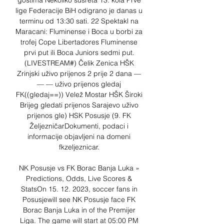
gostima Nekoliko susreta 13. kola Prve 
lige Federacije BiH odigrano je danas u 
terminu od 13:30 sati. 22 Spektakl na 
Maracani: Fluminense i Boca u borbi za 
trofej Cope Libertadores Fluminense 
prvi put ili Boca Juniors sedmi put. 
(LIVESTREAM#) Čelik Zenica HŠK 
Zrinjski uživo prijenos 2 prije 2 dana — 
— — uživo prijenos gledaj 
FK((gledaj==)) Velež Mostar HŠK Široki 
Brijeg gledati prijenos Sarajevo uživo 
prijenos gle) HSK Posusje (9. FK 
ŽeljezničarDokumenti, podaci i 
informacije objavljeni na domeni 
fkzeljeznicar. 

NK Posusje vs FK Borac Banja Luka » 
Predictions, Odds, Live Scores & 
StatsOn 15. 12. 2023, soccer fans in 
Posusjewill see NK Posusje face FK 
Borac Banja Luka in of the Premijer 
Liga. The game will start at 05:00 PM 