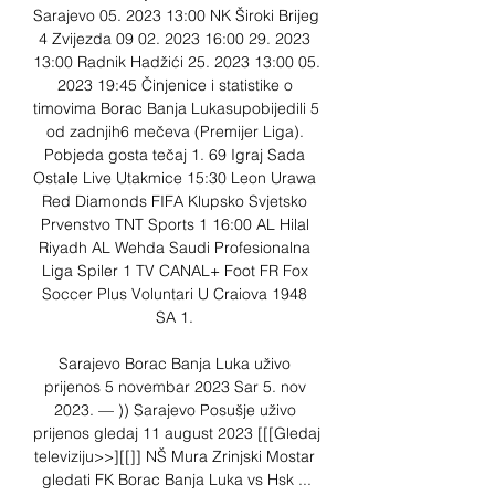
Sarajevo 05. 2023 13:00 NK Široki Brijeg 
4 Zvijezda 09 02. 2023 16:00 29. 2023 
13:00 Radnik Hadžići 25. 2023 13:00 05. 
2023 19:45 Činjenice i statistike o 
timovima Borac Banja Lukasupobijedili 5 
od zadnjih6 mečeva (Premijer Liga). 
Pobjeda gosta tečaj 1. 69 Igraj Sada 
Ostale Live Utakmice 15:30 Leon Urawa 
Red Diamonds FIFA Klupsko Svjetsko 
Prvenstvo TNT Sports 1 16:00 AL Hilal 
Riyadh AL Wehda Saudi Profesionalna 
Liga Spiler 1 TV CANAL+ Foot FR Fox 
Soccer Plus Voluntari U Craiova 1948 
SA 1. 

Sarajevo Borac Banja Luka uživo 
prijenos 5 novembar 2023 Sar 5. nov 
2023. — )) Sarajevo Posušje uživo 
prijenos gledaj 11 august 2023 [[[Gledaj 
televiziju>>][[]] NŠ Mura Zrinjski Mostar 
gledati FK Borac Banja Luka vs Hsk ...
