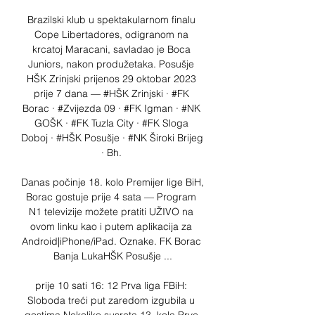
Brazilski klub u spektakularnom finalu 
Cope Libertadores, odigranom na 
krcatoj Maracani, savladao je Boca 
Juniors, nakon produžetaka. Posušje 
HŠK Zrinjski prijenos 29 oktobar 2023 
prije 7 dana — #HŠK Zrinjski · #FK 
Borac · #Zvijezda 09 · #FK Igman · #NK 
GOŠK · #FK Tuzla City · #FK Sloga 
Doboj · #HŠK Posušje · #NK Široki Brijeg 
· Bh. 

Danas počinje 18. kolo Premijer lige BiH, 
Borac gostuje prije 4 sata — Program 
N1 televizije možete pratiti UŽIVO na 
ovom linku kao i putem aplikacija za 
Android|iPhone/iPad. Oznake. FK Borac 
Banja LukaHŠK Posušje ...

prije 10 sati 16: 12 Prva liga FBiH: 
Sloboda treći put zaredom izgubila u 