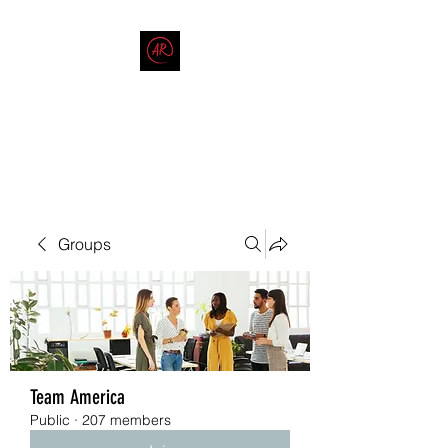
THE AMERICAN REDNECK
COMPANY
End Race in America
Groups
Team America
Public
·
207 members