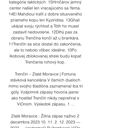
kategórie taktických. 15Hrnčárov jemný 
center našiel len vracajúceho sa Yema. 
14El Mahdioui trafil z dobre situovaného 
priameho kopu len Kyziridisa. 13Ghali 
ukázal svoju rýchlosť a Tóth ho musel 
zastaviť nedovolene. 12Dlhý pas za 
obranu Trenčína končí až u brankára. 
11Trenčín sa síce dostal do zakončenia, 
ale to nebolo vôbec ideálne. 10Po 
Ikobovej zblokovanej strele budú kopať 
Trenčania rohový kop. 

Trenčín – Zlaté Moravce | Fortuna 
stávková kancelária V ôsmich dueloch 
mimo svojho štadióna zaznamenal iba tri 
góly. Vzájomné zápasy hovoria jasne: 
ako hostiteľ Trenčín nikdy neprehral s 
ViOnom. Výsledok zápasu. 1 ...

Zlaté Moravce : Žilina zápas naživo 2 
decembra 2023 10. 11. 2. 12. 2023 — 