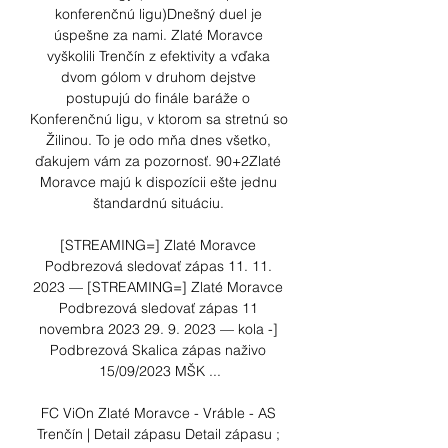
konferenčnú ligu)Dnešný duel je 
úspešne za nami. Zlaté Moravce 
vyškolili Trenčín z efektivity a vďaka 
dvom gólom v druhom dejstve 
postupujú do finále baráže o 
Konferenčnú ligu, v ktorom sa stretnú so 
Žilinou. To je odo mňa dnes všetko, 
ďakujem vám za pozornosť. 90+2Zlaté 
Moravce majú k dispozícii ešte jednu 
štandardnú situáciu. 

[STREAMING=] Zlaté Moravce 
Podbrezová sledovať zápas 11. 11. 
2023 — [STREAMING=] Zlaté Moravce 
Podbrezová sledovať zápas 11 
novembra 2023 29. 9. 2023 — kola -] 
Podbrezová Skalica zápas naživo 
15/09/2023 MŠK ...

FC ViOn Zlaté Moravce - Vráble - AS 
Trenčín | Detail zápasu Detail zápasu ; 