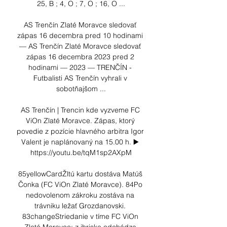
25, B ; 4, O ; 7, O ; 16, O ...

AS Trenčín Zlaté Moravce sledovať 
zápas 16 decembra pred 10 hodinami 
— AS Trenčín Zlaté Moravce sledovať 
zápas 16 decembra 2023 pred 2 
hodinami — 2023 — TRENČÍN - 
Futbalisti AS Trenčín vyhrali v 
sobotňajšom ...

AS Trenčín | Trencin kde vyzveme FC 
ViOn Zlaté Moravce. Zápas, ktorý 
povedie z pozície hlavného arbitra Igor 
Valent je naplánovaný na 15.00 h. ▶️ 
https://youtu.be/tqM1sp2AXpM

85yellowCardŽltú kartu dostáva Matúš 
Čonka (FC ViOn Zlaté Moravce). 84Po 
nedovolenom zákroku zostáva na 
trávniku ležať Grozdanovski. 
83changeStriedanie v tíme FC ViOn 