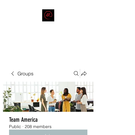
THE AMERICAN REDNECK
COMPANY
End Race in America
Groups
Team America
Public
·
208 members