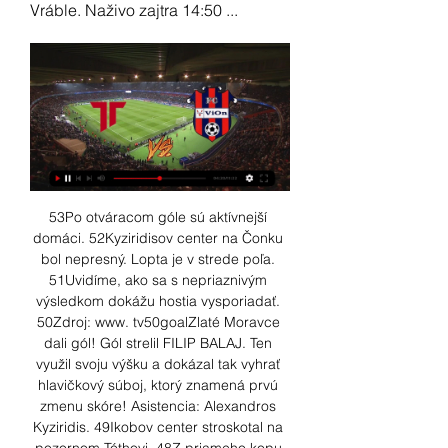
Vráble. Naživo zajtra 14:50 ...
53Po otváracom góle sú aktívnejší 
domáci. 52Kyziridisov center na Čonku 
bol nepresný. Lopta je v strede poľa. 
51Uvidíme, ako sa s nepriaznivým 
výsledkom dokážu hostia vysporiadať. 
50Zdroj: www. tv50goalZlaté Moravce 
dali gól! Gól strelil FILIP BALAJ. Ten 
využil svoju výšku a dokázal tak vyhrať 
hlavičkový súboj, ktorý znamená prvú 
zmenu skóre! Asistencia: Alexandros 
Kyziridis. 49Ikobov center stroskotal na 