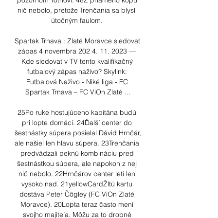
pozornom Tóthovi. 48Z priameho kopu 
nič nebolo, pretože Trenčania sa blysli 
útočným faulom. 

Spartak Trnava : Zlaté Moravce sledovať 
zápas 4 novembra 202 4. 11. 2023 — 
Kde sledovať v TV tento kvalifikačný 
futbalový zápas naživo? Skylink: 
Futbalová Naživo - Niké liga - FC 
Spartak Trnava – FC ViOn Zlaté ...

25Po ruke hosťujúceho kapitána budú 
pri lopte domáci. 24Ďalší center do 
šestnástky súpera posielal Dávid Hrnčár, 
ale našiel len hlavu súpera. 23Trenčania 
predvádzali peknú kombináciu pred 
šestnástkou súpera, ale napokon z nej 
nič nebolo. 22Hrnčárov center letí len 
vysoko nad. 21yellowCardŽltú kartu 
dostáva Peter Čögley (FC ViOn Zlaté 
Moravce). 20Lopta teraz často mení 
svojho majiteľa. Môžu za to drobné 