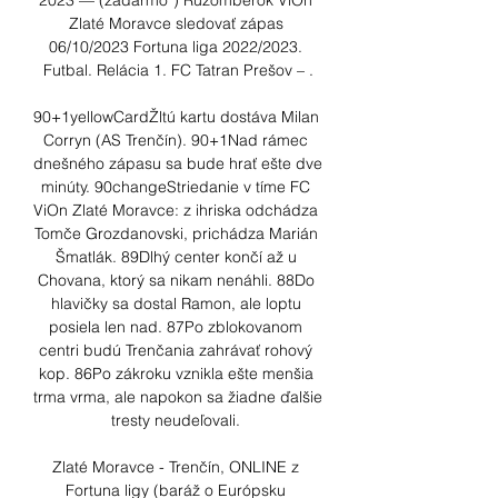
2023 — (zadarmo*) Ružomberok ViOn 
Zlaté Moravce sledovať zápas 
06/10/2023 Fortuna liga 2022/2023. 
Futbal. Relácia 1. FC Tatran Prešov – .

90+1yellowCardŽltú kartu dostáva Milan 
Corryn (AS Trenčín). 90+1Nad rámec 
dnešného zápasu sa bude hrať ešte dve 
minúty. 90changeStriedanie v tíme FC 
ViOn Zlaté Moravce: z ihriska odchádza 
Tomče Grozdanovski, prichádza Marián 
Šmatlák. 89Dlhý center končí až u 
Chovana, ktorý sa nikam nenáhli. 88Do 
hlavičky sa dostal Ramon, ale loptu 
posiela len nad. 87Po zblokovanom 
centri budú Trenčania zahrávať rohový 
kop. 86Po zákroku vznikla ešte menšia 
trma vrma, ale napokon sa žiadne ďalšie 
tresty neudeľovali. 

Zlaté Moravce - Trenčín, ONLINE z 
Fortuna ligy (baráž o Európsku 