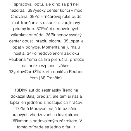
spracoval loptu, ale dlho sa pri nej 
nezdržal. 39Vysoký center končí v moci 
Chovana. 38Po Hrnčárovej ruke budú 
mať Trenčania k dispozícii zaujímavý 
priamy kop. 37Počet nedovolených 
zákrokov pribúda. 36Pirinenov vysoký 
center opustil hraciu plochu. 35Lopta je 
opäť v pohybe. Momentálne ju majú 
hostia. 34Po nedovolenom zákroku 
Reubena Yema sa hra prerušila, pretože 
na ihrisku vzplanuli vášne. 
33yellowCardŽltú kartu dostáva Reuben 
Yem (AS Trenčín). 

18Dlhý aut do šestnástky Trenčína 
dokázal Balaj predĺžiť, ale tam si našla 
lopta len jedného z hosťujúcich hráčov. 
17Zlaté Moravce majú teraz sériu 
autových vhadzovaní na ľavej strane. 
16Ramon s nedovoleným zákrokom. V 
tomto prípade sa jedno o faul z 