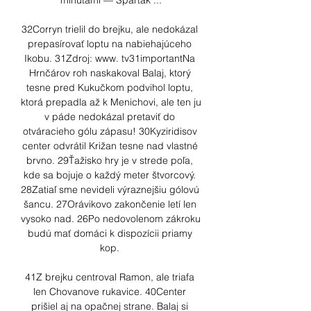
minútami — Spartak ...

32Corryn trielil do brejku, ale nedokázal 
prepasírovať loptu na nabiehajúceho 
Ikobu. 31Zdroj: www. tv31importantNa 
Hrnčárov roh naskakoval Balaj, ktorý 
tesne pred Kukučkom podvihol loptu, 
ktorá prepadla až k Menichovi, ale ten ju 
v páde nedokázal pretaviť do 
otváracieho gólu zápasu! 30Kyziridisov 
center odvrátil Križan tesne nad vlastné 
brvno. 29Ťažisko hry je v strede poľa, 
kde sa bojuje o každý meter štvorcový. 
28Zatiaľ sme nevideli výraznejšiu gólovú 
šancu. 27Orávikovo zakončenie letí len 
vysoko nad. 26Po nedovolenom zákroku 
budú mať domáci k dispozícii priamy 
kop. 

41Z brejku centroval Ramon, ale triafa 
len Chovanove rukavice. 40Center 
prišiel aj na opačnej strane. Balaj si 