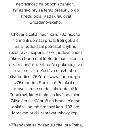
nepresnosti na oboch stranách. 
19Ťažisko hry sa teraz presunulo do 
stredu poľa. Kadák fauloval 
Grozdanovskeho. 

Chovana zatiaľ neohrozili. 78Z ničoho 
nič mohli domáci pridať tretí gól, ale 
Balaj nedokázal potrestať chybnú 
rozohrávku súpera. 77Po nedovolenom 
zákroku budú mať loptu domáci, ktorí sa 
nikam nenáhlia. 76Trenčín pokračuje vo 
svojom tlaku. Zostáva mu zhruba 
štvrťhodina. 75Zdroj: www. fortunaliga. 
tv75importantSpojnica! Po akcii na 
pravej strane sa dostala lopta až k 
Zubairovi, ktorý triafa len ľavú spojnicu! 
74Najčerstvejší hráč na hracej ploche 
dokázal odvrátiť rohový kop. 73Zlaté 
Moravce budú zahrávať rohový kop. 

47Trenčania sa dožadujú žltej pre Tótha, 