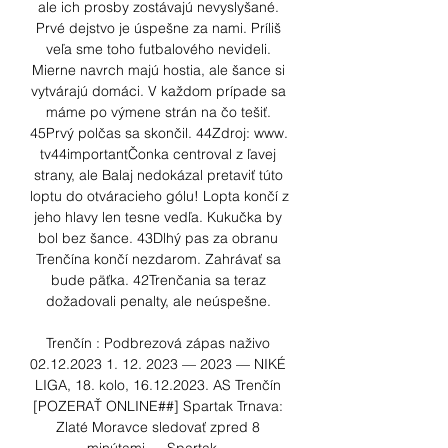
ale ich prosby zostávajú nevyslyšané. 
Prvé dejstvo je úspešne za nami. Príliš 
veľa sme toho futbalového nevideli. 
Mierne navrch majú hostia, ale šance si 
vytvárajú domáci. V každom prípade sa 
máme po výmene strán na čo tešiť. 
45Prvý polčas sa skončil. 44Zdroj: www. 
tv44importantČonka centroval z ľavej 
strany, ale Balaj nedokázal pretaviť túto 
loptu do otváracieho gólu! Lopta končí z 
jeho hlavy len tesne vedľa. Kukučka by 
bol bez šance. 43Dlhý pas za obranu 
Trenčína končí nezdarom. Zahrávať sa 
bude päťka. 42Trenčania sa teraz 
dožadovali penalty, ale neúspešne. 

Trenčín : Podbrezová zápas naživo 
02.12.2023 1. 12. 2023 — 2023 — NIKÉ 
LIGA, 18. kolo, 16.12.2023. AS Trenčín 
[POZERAŤ ONLINE##] Spartak Trnava: 
Zlaté Moravce sledovať zpred 8 