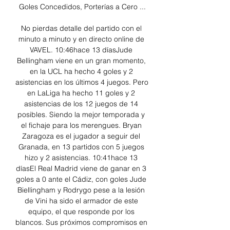
Goles Concedidos, Porterías a Cero ...

No pierdas detalle del partido con el 
minuto a minuto y en directo online de 
VAVEL. 10:46hace 13 díasJude 
Bellingham viene en un gran momento, 
en la UCL ha hecho 4 goles y 2 
asistencias en los últimos 4 juegos. Pero 
en LaLiga ha hecho 11 goles y 2 
asistencias de los 12 juegos de 14 
posibles. Siendo la mejor temporada y 
el fichaje para los merengues. Bryan 
Zaragoza es el jugador a seguir del 
Granada, en 13 partidos con 5 juegos 
hizo y 2 asistencias. 10:41hace 13 
díasEl Real Madrid viene de ganar en 3 
goles a 0 ante el Cádiz, con goles Jude 
Biellingham y Rodrygo pese a la lesión 
de Vini ha sido el armador de este 
equipo, el que responde por los 
blancos. Sus próximos compromisos en 