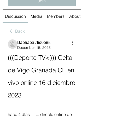
Join
Discussion
Media
Members
About
Back
Варвара Любовь
December 15, 2023
(((Deporte TV<))) Celta 
de Vigo Granada CF en 
vivo online 16 diciembre 
2023
hace 4 días — ... directo online de 