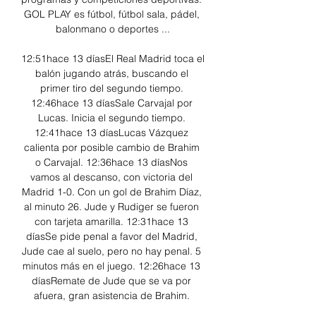
GOL PLAY es fútbol, fútbol sala, pádel, 
balonmano o deportes ...

12:51hace 13 díasEl Real Madrid toca el 
balón jugando atrás, buscando el 
primer tiro del segundo tiempo. 
12:46hace 13 díasSale Carvajal por 
Lucas. Inicia el segundo tiempo. 
12:41hace 13 díasLucas Vázquez 
calienta por posible cambio de Brahim 
o Carvajal. 12:36hace 13 díasNos 
vamos al descanso, con victoria del 
Madrid 1-0. Con un gol de Brahim Díaz, 
al minuto 26. Jude y Rudiger se fueron 
con tarjeta amarilla. 12:31hace 13 
díasSe pide penal a favor del Madrid, 
Jude cae al suelo, pero no hay penal. 5 
minutos más en el juego. 12:26hace 13 
díasRemate de Jude que se va por 
afuera, gran asistencia de Brahim. 
