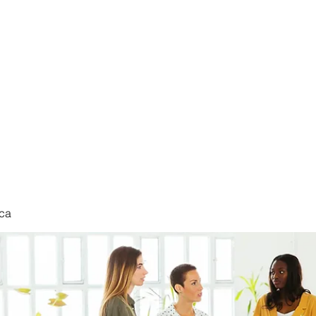
nduct
ca