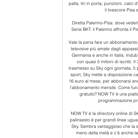
palla, tiri in porta, punizioni, calci
il livescore Pisa e
Diretta Palermo-Pisa: dove vederl
Serie BKT: il Palermo affronta il Pi
Vale la pena fare un abbonamento 
televisive piú amate dagli appassio
Germania e anche in Italia. Indub
con quasi 5 milioni di iscritti. 
trasmesso su Sky ogni giornata, 5 pa
sport, Sky mette a disposizione ca
16 euro al mese, per abbonarsi anc
l’abbonamento mensile. Come funz
gratuito? NOW TV è una piattaf
programmazione prev
NOW TV è la directory online di Sky
palinsesto è per grandi linee ugua
Sky. Sembra vantaggioso che la spe
meno della metà e c’è anche la 