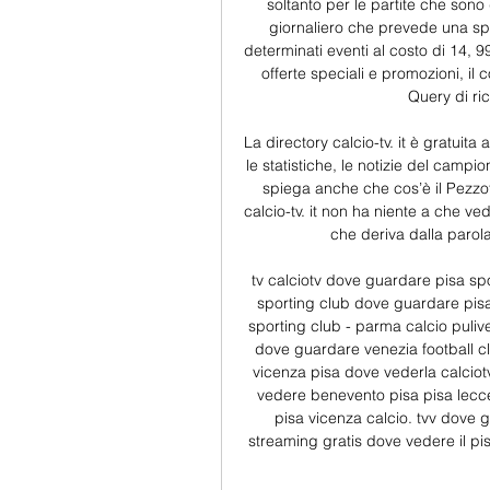
soltanto per le partite che sono 
giornaliero che prevede una spe
determinati eventi al costo di 14,
offerte speciali e promozioni, i
Query di ric
La directory calcio-tv. it è gratuita
le statistiche, le notizie del campion
spiega anche che cos’è il Pezzot
calcio-tv. it non ha niente a che ve
che deriva dalla parola
tv calciotv dove guardare pisa sp
sporting club dove guardare pisa
sporting club - parma calcio puliv
dove guardare venezia football cl
vicenza pisa dove vederla calciotv
vedere benevento pisa pisa lecce 
pisa vicenza calcio. tvv dove 
streaming gratis dove vedere il pi