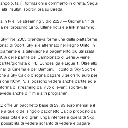
 d'angolo, falli), formazioni e commento in diretta. Segui 
 altri risultati sportivi ora su Diretta. 

a in tv e live streaming 3 dic 2023 — Giornata 17 di 
sa nel prossimo turno. Ultime notizie e link streaming.

Sky? Nel 2003 prendeva forma una delle piattaforme 
nati di Sport, Sky si è affermato nel Regno Unito, in 
biamente è la televisione a pagamento piú utilizzata 
Il 30% delle partite del Campionato di Serie A viene 
rtite/giornata di PL, Bundesliga e Ligue 1. Oltre allo 
nali di Cinema e per Bambini. Il costo di Sky Sport è 
he a Sky Calcio bisogna pagare ulteriori 16 euro per 
iona NOW TV, si possono vedere anche partite ed è 
orma di streaming dal vivo di eventi sportivi, la 
ede anche di film e altri programmi. 

, offre un pacchetto base di 29, 99 euro mensili e il 
le a quello del singolo pacchetto Calcio proposto da 
sa totale è di gran lunga inferiore a quella di Sky, 
possibilità di vedere soltanto di vedere e pagare 