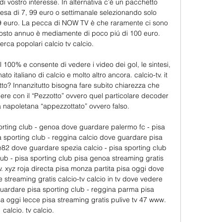
di vostro interesse. In alternativa c’è un pacchetto 
sa di 7, 99 euro o settimanale selezionando solo 
 99 euro. La pecca di NOW TV è che raramente ci sono 
l costo annuo è mediamente di poco piú di 100 euro. 
erca popolari calcio tv calcio. 

 al 100% e consente di vedere i video dei gol, le sintesi, 
ato italiano di calcio e molto altro ancora. calcio-tv. it 
to? Innanzitutto bisogna fare subito chiarezza che 
dere con il “Pezzotto” ovvero quel particolare decoder 
 napoletana “appezzottato” ovvero falso. 

orting club - genoa dove guardare palermo fc - pisa 
 sporting club - reggina calcio dove guardare pisa 
e82 dove guardare spezia calcio - pisa sporting club 
ub - pisa sporting club pisa genoa streaming gratis 
. xyz roja directa pisa monza partita pisa oggi dove 
streaming gratis calcio-tv calcio in tv dove vedere 
guardare pisa sporting club - reggina parma pisa 
sa oggi lecce pisa streaming gratis pulive tv 47 www. 
calcio. tv calcio. 
