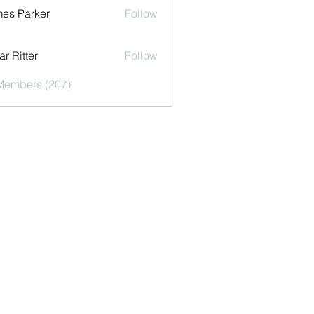
es Parker
Follow
r Ritter
Follow
 Members (207)