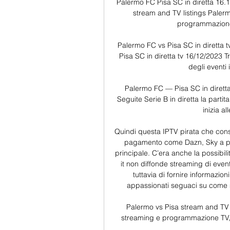
Palermo FC Pisa SC in diretta 16.1
stream and TV listings Palerm
programmazione TV
Palermo FC vs Pisa SC in diretta 
Pisa SC in diretta tv 16/12/2023 T
degli eventi
Palermo FC — Pisa SC in diretta
Seguite Serie B in diretta la partit
inizia a
Quindi questa IPTV pirata che conse
pagamento come Dazn, Sky a prez
principale. C’era anche la possibilità
it non diffonde streaming di event
tuttavia di fornire informazio
appassionati seguaci su come seg
Palermo vs Pisa stream and TV l
streaming e programmazione TV, Ris