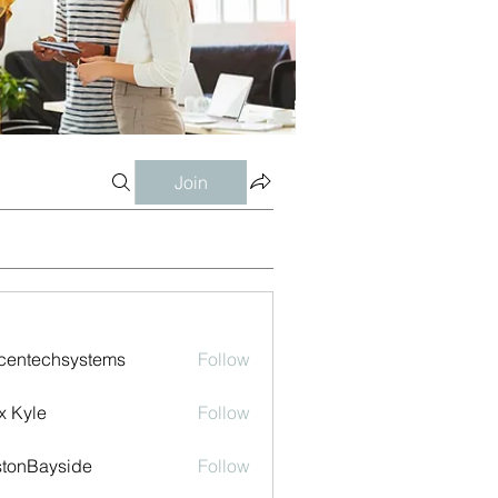
Join
centechsystems
Follow
echsystems
x Kyle
Follow
tonBayside
Follow