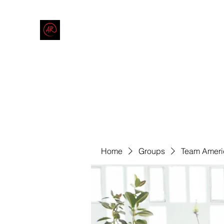
THE AMERICAN REDNECK COMPANY
End Race in America
Home
Shop
Blog
Forum
Contact
Code of Co
Home
Groups
Team Ameri