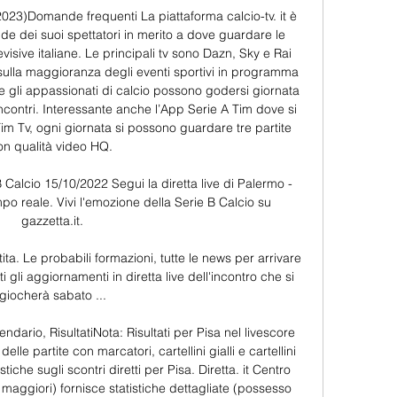
23)Domande frequenti La piattaforma calcio-tv. it è 
de dei suoi spettatori in merito a dove guardare le 
levisive italiane. Le principali tv sono Dazn, Sky e Rai 
 sulla maggioranza degli eventi sportivi in programma 
e gli appassionati di calcio possono godersi giornata 
incontri. Interessante anche l’App Serie A Tim dove si 
m Tv, ogni giornata si possono guardare tre partite 
on qualità video HQ. 

B Calcio 15/10/2022 Segui la diretta live di Palermo - 
o reale. Vivi l'emozione della Serie B Calcio su 
gazzetta.it.

a. Le probabili formazioni, tutte le news per arrivare 
 gli aggiornamenti in diretta live dell'incontro che si 
giocherà sabato ...

lendario, RisultatiNota: Risultati per Pisa nel livescore 
 delle partite con marcatori, cartellini gialli e cartellini 
iche sugli scontri diretti per Pisa. Diretta. it Centro 
 maggiori) fornisce statistiche dettagliate (possesso 