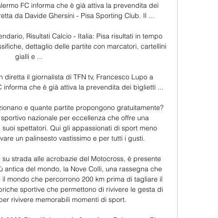
ermo FC informa che è già attiva la prevendita dei 
etta da Davide Ghersini - Pisa Sporting Club. Il ...

endario, Risultati Calcio - Italia: Pisa risultati in tempo 
assifiche, dettaglio delle partite con marcatori, cartellini 
gialli e ...

 diretta il giornalista di TFN tv, Francesco Lupo a 
forma che è già attiva la prevendita dei biglietti ...

nzionano e quante partite propongono gratuitamente? 
o sportivo nazionale per eccellenza che offre una 
uoi spettatori. Qui gli appassionati di sport meno 
vare un palinsesto vastissimo e per tutti i gusti. 

 su strada alle acrobazie del Motocross, è presente 
ù antica del mondo, la Nove Colli, una rassegna che 
to il mondo che percorrono 200 km prima di tagliare il 
riche sportive che permettono di rivivere le gesta di 
er rivivere memorabili momenti di sport. 
