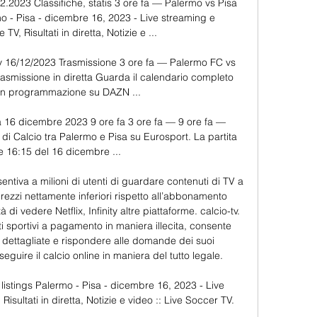
2.2023 Classifiche, statis 3 ore fa — Palermo vs Pisa 
o - Pisa - dicembre 16, 2023 - Live streaming e 
, Risultati in diretta, Notizie e ...

tv 16/12/2023 Trasmissione 3 ore fa — Palermo FC vs 
rasmissione in diretta Guarda il calendario completo 
 in programmazione su DAZN ...

 16 dicembre 2023 9 ore fa 3 ore fa — 9 ore fa — 
a di Calcio tra Palermo e Pisa su Eurosport. La partita 
lle 16:15 del 16 dicembre ...

ntiva a milioni di utenti di guardare contenuti di TV a 
zi nettamente inferiori rispetto all’abbonamento 
 di vedere Netflix, Infinity altre piattaforme. calcio-tv. 
i sportivi a pagamento in maniera illecita, consente 
ni dettagliate e rispondere alle domande dei suoi 
uire il calcio online in maniera del tutto legale. 

istings Palermo - Pisa - dicembre 16, 2023 - Live 
ultati in diretta, Notizie e video :: Live Soccer TV.
