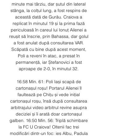
minute mai târziu, dar șutul din lateral 
stânga, la colțul lung, a fost respins de 
această dată de Gurău. Craiova a 
replicat în minutul 19 și la prima fază 
periculoasă în careul lui Ionuț Ailenei a 
reușit să înscrie, prin Bahassa, dar golul 
a fost anulat după consultarea VAR. 
Scăpată cu bine după acest moment, 
Poli a reveni în atac, a presat în 
permanență, iar Ștefanovici a fost 
aproape de 2-0, în minutul 32. 

16:58 Min. 61: Poli Iași scapă de 
cartonașul roșu! Portarul Ailenei îl 
faultează pe Chițu și vede inițial 
cartonașul roșu, însă după consultarea 
arbitrajului video arbitrul revine asupra 
deciziei și îi arată doar cartonașul 
galben. 16:50 Min. 56: Triplă schimbare 
la FC U Craiova! Oltenii fac trei 
modificări dintr-un foc: ies Albu, Padula 