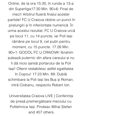
Online, de la ora 15:30, în runda a 13-a 
din Superliga17:30 Min. 90+6: Final de 
meci! Arbitrul fluieră finalul acestei 
partide! FC U Craiova obține un punct în 
prelungiri și în inferioritate numerică. În 
urma acestui rezultat, FC U Craiova urcă 
pe locul 11, cu 14 puncte, iar Poli Iași 
rămâne pe locul 9, cel puțin pentru 
moment, cu 15 puncte. 17:26 Min. 
90+1: GOOOL FC U CRAIOVA! Ibrahim 
șutează puternic din afara careului și nu 
îi dă nicio șansă portarului de la Poli 
Iași! Oltenii restabilesc astfel egalitatea 
în Copou! 17:23 Min. 89: Dublă 
schimbare la Poli Iași Ies Buș și Roman, 
intră Ciobanu, respectiv Robert Ion. 

Universitatea Craiova LIVE | Conferința 
de presă premergătoare meciului cu 
Politehnica Iași. Pindeac Mihai Ștefan 
and 457 others.
