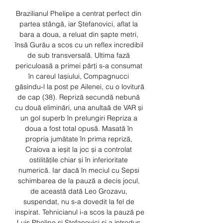
Brazilianul Phelipe a centrat perfect din 
partea stângă, iar Ștefanovici, aflat la 
bara a doua, a reluat din șapte metri, 
însă Gurău a scos cu un reflex incredibil 
de sub transversală. Ultima fază 
periculoasă a primei părți s-a consumat 
în careul Iașiului, Compagnucci 
găsindu-l la post pe Ailenei, cu o lovitură 
de cap (38). Repriză secundă nebună 
cu două eliminări, una anultaă de VAR și 
un gol superb în prelungiri Repriza a 
doua a fost total opusă. Masată în 
propria jumătate în prima repriză, 
Craiova a ieșit la joc și a controlat 
ostilitățile chiar și în inferioritate 
numerică. Iar dacă în meciul cu Sepsi 
schimbarea de la pauză a decis jocul, 
de această dată Leo Grozavu, 
suspendat, nu s-a dovedit la fel de 
inspirat. Tehnicianul i-a scos la pauză pe 
Luis Phelipe și Ștefanovici și a introdus 