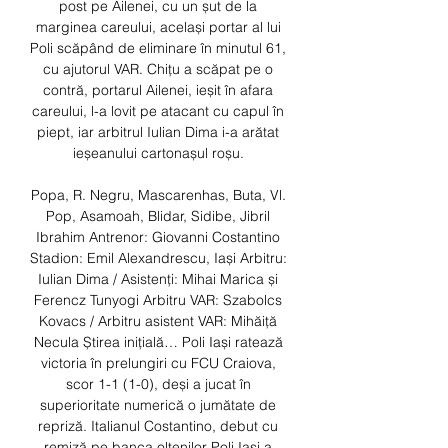
post pe Ailenei, cu un șut de la 
marginea careului, același portar al lui 
Poli scăpând de eliminare în minutul 61, 
cu ajutorul VAR. Chițu a scăpat pe o 
contră, portarul Ailenei, ieșit în afara 
careului, l-a lovit pe atacant cu capul în 
piept, iar arbitrul Iulian Dima i-a arătat 
ieșeanului cartonașul roșu. 

Popa, R. Negru, Mascarenhas, Buta, Vl. 
Pop, Asamoah, Blidar, Sidibe, Jibril 
Ibrahim Antrenor: Giovanni Costantino 
Stadion: Emil Alexandrescu, Iași Arbitru: 
Iulian Dima / Asistenți: Mihai Marica și 
Ferencz Tunyogi Arbitru VAR: Szabolcs 
Kovacs / Arbitru asistent VAR: Mihăiță 
Necula Știrea inițială… Poli Iași ratează 
victoria în prelungiri cu FCU Craiova, 
scor 1-1 (1-0), deși a jucat în 
superioritate numerică o jumătate de 
repriză. Italianul Costantino, debut cu 
remiză pe banca oltenilor Poli Iași a 