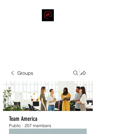
THE AMERICAN REDNECK
COMPANY
End Race in America
Groups
Team America
Public
·
207 members