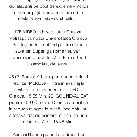
doi atacanți pe post de extreme – Vojtus 
și Gheorghiță, dar care nu au adus 
nimic în jocul ofensiv al Iașiului. 

LIVE VIDEO ǀ Universitatea Craiova - 
Poli Iaşi, sâmbătă Universitatea Craiova 
- Poli Iaşi, meci contând pentru etapa a 
20-a din Superliga României, va fi 
transmis în direct de către Prima Sport 
1, sâmbătă, de la ora ...

45+3: Pauză! Arbitrul pune punct primei 
reprize! Moldovenii intră în avantaj la 
vestiare la pauza meciului cu FC U 
Craiova. 15:55 Min. 20: GOL NEVALIDAT 
pentru FC U Craiova! Oltenii au reușit să 
introducă mingea în plasă, însă golul nu 
a fost validat de asistent, din cauza unui 
offside la Albu. 15:48 Min. 

Același Roman putea face dubla trei 