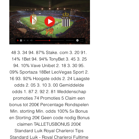
48 3. 34 94. 87% Stake. com 3. 20 91. 
14% 1Bet 94. 94% TonyBet 3. 45 3. 25 
94. 10% Vave Unibet 2. 18 3. 30 95. 
09% Sportaza 18Bet LeoVegas Sport 2. 
16 93. 92% Hoogste odds 2. 24 Laagste 
odds 2. 05 3. 10 3. 00 Gemiddelde 
odds 1. 87 2. 92 2. 81 Weddenschap 
promoties 74 Promoties 5 Claim een 
bonus tot 200€ Percentage Rondspelen 
Min. storting Min. odds 100% 5x Bonus 
en Storting 20€ Geen code nodig Bonus 
claimen TALLETUSBONUS 200€ 
Standard Luik Royal Charleroi Tips 
Standard Luik - Royal Charleroi Fulltime 