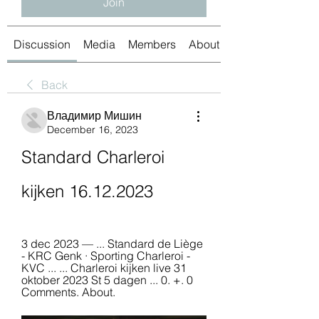
Join
Discussion
Media
Members
About
Back
Владимир Мишин
December 16, 2023
Standard Charleroi 
kijken 16.12.2023
3 dec 2023 — ... Standard de Liège 
- KRC Genk · Sporting Charleroi - 
KVC ... ... Charleroi kijken live 31 
oktober 2023 St 5 dagen ... 0. +. 0 
Comments. About.