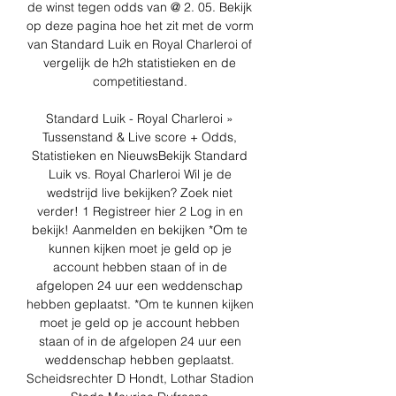
de winst tegen odds van @ 2. 05. Bekijk 
op deze pagina hoe het zit met de vorm 
van Standard Luik en Royal Charleroi of 
vergelijk de h2h statistieken en de 
competitiestand. 

Standard Luik - Royal Charleroi » 
Tussenstand & Live score + Odds, 
Statistieken en NieuwsBekijk Standard 
Luik vs. Royal Charleroi Wil je de 
wedstrijd live bekijken? Zoek niet 
verder! 1 Registreer hier 2 Log in en 
bekijk! Aanmelden en bekijken *Om te 
kunnen kijken moet je geld op je 
account hebben staan of in de 
afgelopen 24 uur een weddenschap 
hebben geplaatst. *Om te kunnen kijken 
moet je geld op je account hebben 
staan of in de afgelopen 24 uur een 
weddenschap hebben geplaatst. 
Scheidsrechter D Hondt, Lothar Stadion 