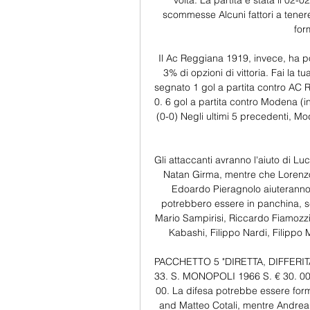
volta. La partita è stata il 0
scommesse Alcuni fattori a tener
for
Il Ac Reggiana 1919, invece, ha po
3% di opzioni di vittoria. Fai la
segnato 1 gol a partita contro AC
0. 6 gol a partita contro Modena (i
(0-0) Negli ultimi 5 precedenti, Mo
Gli attaccanti avranno l'aiuto di L
Natan Girma, mentre che Lorenzo 
Edoardo Pieragnolo aiuteranno 
potrebbero essere in panchina, sce
Mario Sampirisi, Riccardo Fiamozzi
Kabashi, Filippo Nardi, Filippo
PACCHETTO 5 "DIRETTA, DIFFERITA,
33. S. MONOPOLI 1966 S. € 30. 00
00. La difesa potrebbe essere form
and Matteo Cotali, mentre Andrea 