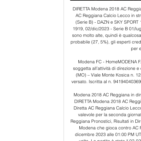
DIRETTA Modena 2018 AC Reggiana
AC Reggiana Calcio Lecco in str
(Serie B) - DAZN e SKY SPORT 1
1919, 02/dic/2023 - Serie B 01/lug/
sono molto alte, quindi è qualcos
probabile (27, 5%), gli esperti cre
per e
Modena FC - HomeMODENA F. C. 
soggetta all’attività di direzione
(MO) – Viale Monte Kosica n. 128
versato. Iscritta al n. 94194040369
Modena 2018 AC Reggiana in dire
DIRETTA Modena 2018 AC Reggian
Diretta AC Reggiana Calcio Lecco 
valevole per la seconda giorna
Reggiana Pronostici, Risultati in Di
Modena che gioca contro AC Re
dicembre 2023 alle 01:00 PM UTC.