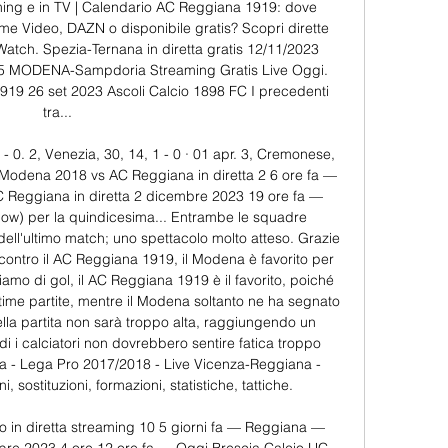
ming e in TV | Calendario AC Reggiana 1919: dove 
ime Video, DAZN o disponibile gratis? Scopri dirette 
tWatch. Spezia-Ternana in diretta gratis 12/11/2023 
15 MODENA-Sampdoria Streaming Gratis Live Oggi. 
919 26 set 2023 Ascoli Calcio 1898 FC I precedenti 
tra... 

- 0. 2, Venezia, 30, 14, 1 - 0 · 01 apr. 3, Cremonese, 
 Modena 2018 vs AC Reggiana in diretta 2 6 ore fa — 
eggiana in diretta 2 dicembre 2023 19 ore fa — 
Now) per la quindicesima... Entrambe le squadre 
dell'ultimo match; uno spettacolo molto atteso. Grazie 
te contro il AC Reggiana 1919, il Modena è favorito per 
amo di gol, il AC Reggiana 1919 è il favorito, poiché 
ultime partite, mentre il Modena soltanto ne ha segnato 
lla partita non sarà troppo alta, raggiungendo un 
i i calciatori non dovrebbero sentire fatica troppo 
a - Lega Pro 2017/2018 - Live Vicenza-Reggiana - 
ni, sostituzioni, formazioni, statistiche, tattiche. 

 in diretta streaming 10 5 giorni fa — Reggiana — 