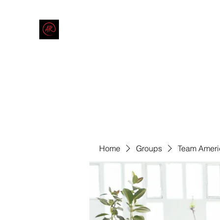
THE AMERICAN REDNECK COMPANY
End Race in America
Home
Shop
Blog
Forum
Contact
Code of Co
Home
Groups
Team Ameri