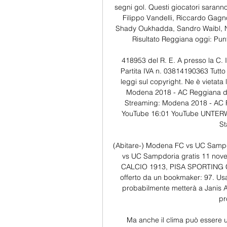
segni gol. Questi giocatori sarann
Filippo Vandelli, Riccardo Gag
Shady Oukhadda, Sandro Waibl, Ni
Risultato Reggiana oggi: Pun
418953 del R. E. A presso la C. 
Partita IVA n. 03814190363 Tutto i
leggi sul copyright. Ne è vietata
Modena 2018 - AC Reggiana dir
Streaming: Modena 2018 - AC R
YouTube 16:01 YouTube UNTERW
St
(Abitare-) Modena FC vs UC Sampd
vs UC Sampdoria gratis 11 no
CALCIO 1913, PISA SPORTING CLU
offerto da un bookmaker: 97. Us
probabilmente metterà a Janis An
pr
Ma anche il clima può essere un 