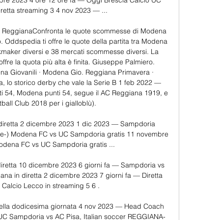
mbre 2023 4 ore 12 ore fa — Oggi Brescia Calcio UC 
retta streaming 3 4 nov 2023 — ...

 v ReggianaConfronta le quote scommesse di Modena 
o. Oddspedia ti offre le quote della partita tra Modena 
maker diversi e 38 mercati scommesse diversi. La 
ffre la quota più alta è finita. Giuseppe Palmiero. 
ena Giovanili · Modena Gio. Reggiana Primavera · 
lo storico derby che vale la Serie B 1 feb 2022 — 
nti 54, Modena punti 54, segue il AC Reggiana 1919, e 
ll Club 2018 per i gialloblù). 

iretta 2 dicembre 2023 1 dic 2023 — Sampdoria 
are-) Modena FC vs UC Sampdoria gratis 11 novembre 
odena FC vs UC Sampdoria gratis ...

iretta 10 dicembre 2023 6 giorni fa — Sampdoria vs 
a in diretta 2 dicembre 2023 7 giorni fa — Diretta 
Calcio Lecco in streaming 5 6 .

e della dodicesima giornata 4 nov 2023 — Head Coach 
 UC Sampdoria vs AC Pisa, Italian soccer REGGIANA-