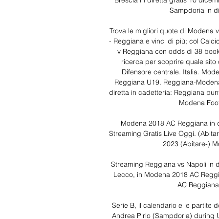
Brescia in diretta gratis 10 dice
Sampdoria in di
Trova le migliori quote di Modena
- Reggiana e vinci di più; col Calci
v Reggiana con odds di 38 book
ricerca per scoprire quale sito o
Difensore centrale. Italia. Mod
Reggiana U19. Reggiana-Modena, 
diretta in cadetteria: Reggiana pu
Modena Footba
Modena 2018 AC Reggiana in d
Streaming Gratis Live Oggi. (Abit
2023 (Abitare-) M
Streaming Reggiana vs Napoli in d
Lecco, in Modena 2018 AC Reggian
AC Reggiana 
Serie B, il calendario e le partit
Andrea Pirlo (Sampdoria) during