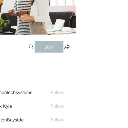
Join
centechsystems
Follow
echsystems
x Kyle
Follow
tonBayside
Follow