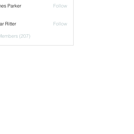
es Parker
Follow
r Ritter
Follow
 Members (207)