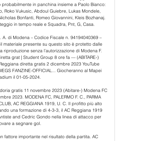
o probabilmente in panchina insieme a Paolo Bianco: 
no, Roko Vukusic, Abdoul Guiebre, Lukas Mondele, 
cholas Bonfanti, Romeo Giovannini, Kleis Bozhanaj. 
teggio in tempo reale e Squadra, Pnt, G, Casa. 

I. A. di Modena – Codice Fiscale n. 94194040369 – 
l materiale presente su questo sito è protetto dalle 
 la riproduzione senza l’autorizzazione di Modena F. 
etta grat | Student Group 8 ore fa — (ABITARE-) 
eggiana diretta gratis 2 dicembre 2023 YouTube 
EGS FANZINE-OFFICIAL... Giocheranno al Mapei 
adium il 01-05-2024. 

oria gratis 11 novembre 2023 (Abitare-) Modena FC 
vembre 2023. MODENA FC, PALERMO F. C., PARMA 
B, AC REGGIANA 1919, U. C. Il profitto più alto 
ando una formazione di 4-3-3, il AC Reggiana 1919 
tiste and Cedric Gondo nella linea di attacco per 
ovare a segnare gol. 

fattore importante nel risultato della partita. AC 