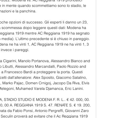
2-02-2022. Modena vs. AC Reggiana 1919 pronostici 
e in mente quando scommettiamo sono lo stadio, le 
mazioni e la panchina. 

che opzioni di successo. Gli esperti li danno un 23, 
 tua scommessa dopo leggere questi dati: Modena ha 
 Reggiana 1919 mentre AC Reggiana 1919 ha segnato 
n media). L'ultimo precedente si è chiuso in pareggio. 
dena ne ha vinti 1, AC Reggiana 1919 ne ha vinti 1, 3 
invece i pareggi. 

uca Cigarini, Manolo Portanova, Alessandro Bianco and 
Libutti, Alessandro Marcandalli, Paolo Rozzio and 
a Francesco Bardi a proteggere la porta. Questi 
lti dall'allenatore: Alex Sposito, Giacomo Satalino, 
, Marko Pajac, Domen Crnigoj, Jacopo Da Riva, Elvis 
 Melegoni, Muhamed Varela Djamanca, Eric Lanini. 

 STADIO STUDIO E MODENA F. R. L.. € 42. 000, 00. 
0, 00 A. REGGIANA 1919 S. 47. RENATE S. € 19. 200, 
ata da Fabio Ponsi, Antonio Pergreffi, Giovanni Zaro 
Seculin proverà ad evitare che il Ac Reggiana 1919 