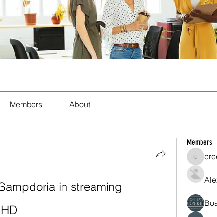
Members
About
Members
cre
crecent
Ale
ampdoria in streaming 
Bos
a HD