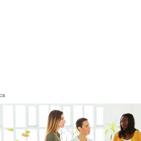
nduct
ca