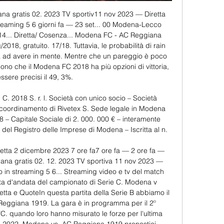
 gratis 02. 2023 TV sportiv11 nov 2023 — Diretta 
eaming 5 6 giorni fa — 23 set... 00 Modena-Lecco 
4... Diretta/ Cosenza... Modena FC - AC Reggiana 
2018, gratuito. 17/18. Tuttavia, le probabilità di rain 
a ad avere in mente. Mentre che un pareggio è poco 
dono che il Modena FC 2018 ha più opzioni di vittoria, 
ssere precisi il 49, 3%. 

2018 S. r. l. Società con unico socio – Società 
 e coordinamento di Rivetex S. Sede legale in Modena 
 – Capitale Sociale di 2. 000. 000 € – interamente 
 del Registro delle Imprese di Modena – Iscritta al n. 

tta 2 dicembre 2023 7 ore fa7 ore fa — 2 ore fa — 
a gratis 02. 12. 2023 TV sportiva 11 nov 2023 — 
in streaming 5 6... Streaming video e tv del match 
ta d'andata del campionato di Serie C. Modena v 
retta e QuoteIn questa partita della Serie B abbiamo il 
ggiana 1919. La gara è in programma per il 2º 
 quando loro hanno misurato le forze per l'ultima 