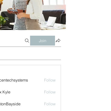
Join
centechsystems
Follow
echsystems
x Kyle
Follow
tonBayside
Follow