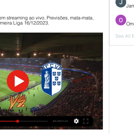
Jam
em streaming ao vivo. Previsões, mata-mata, 
rimeira Liga 16/12/2023.
Oma
See All