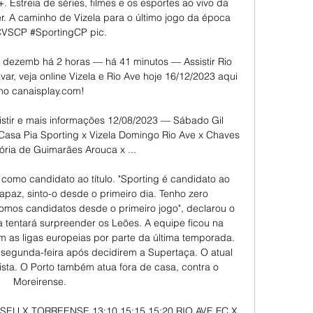
Estreia de séries, filmes e os esportes ao vivo da 
. A caminho de Vizela para o último jogo da época 
VSCP #SportingCP pic. 

16 dezemb há 2 horas — há 41 minutos — Assistir Rio 
ar, veja online Vizela e Rio Ave hoje 16/12/2023 aqui 
no canaisplay.com!

sistir e mais informações 12/08/2023 — Sábado Gil 
Casa Pia Sporting x Vizela Domingo Rio Ave x Chaves 
tória de Guimarães Arouca x ...

como candidato ao título. "Sporting é candidato ao 
capaz, sinto-o desde o primeiro dia. Tenho zero 
somos candidatos desde o primeiro jogo", declarou o 
la tentará surpreender os Leões. A equipe ficou na 
 as ligas europeias por parte da última temporada. 
 segunda-feira após decidirem a Supertaça. O atual 
sta. O Porto também atua fora de casa, contra o 
Moreirense. 

SEU X TORREENSE 13:10 15:15 15:20 RIO AVE FC X 