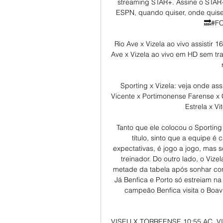
streaming STAR+. Assine o STAR+. 
ESPN, quando quiser, onde quiser
🔜#FC
Rio Ave x Vizela ao vivo assistir 
Ave x Vizela ao vivo em HD sem trav
Sporting x Vizela: veja onde as
Vicente x Portimonense Farense x 
Estrela x Vi
Tanto que ele colocou o Sporting 
título, sinto que a equipe é 
expectativas, é jogo a jogo, mas 
treinador. Do outro lado, o Vize
metade da tabela após sonhar com
Já Benfica e Porto só estreiam na
campeão Benfica visita o Boavi
VISEU X TORREENSE 10:55 AC. VI