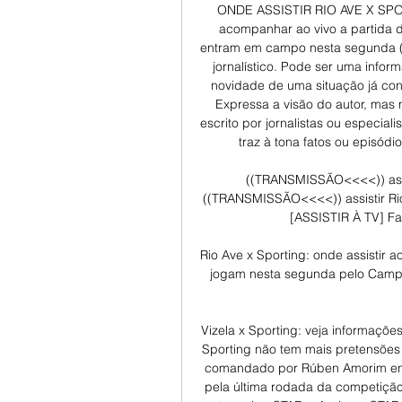
ONDE ASSISTIR RIO AVE X SPOR
acompanhar ao vivo a partida
entram em campo nesta segunda (06
jornalístico. Pode ser uma info
novidade de uma situação já con
Expressa a visão do autor, mas 
escrito por jornalistas ou especial
traz à tona fatos ou episódi
((TRANSMISSÃO<<<<)) assis
((TRANSMISSÃO<<<<)) assistir Rio
[ASSISTIR À TV] Fa
Rio Ave x Sporting: onde assistir a
jogam nesta segunda pelo Campeo
Vizela x Sporting: veja informaçõ
Sporting não tem mais pretensões 
comandado por Rúben Amorim enfren
pela última rodada da competição.