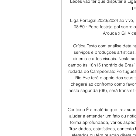
Leões vão ter que disputar a Lig
p
Liga Portugal 2023/2024 ao vivo, r
08:50 · Pepe festeja gol sobre o
Arouca x Gil Vice
Crítica Texto com análise detalh
serviços e produções artísticas,
cinema e artes visuais. Nesta se
campo às 18h15 (horário de Brasíli
rodada do Campeonato Português. 
Rio Ave terá o apoio dos seus 
chegará ao confronto como favorit
nesta segunda (06), será transmiti
Contexto É a matéria que traz subs
ajudar a entender um fato ou notí
forma aprofundada, vários aspec
Traz dados, estatísticas, contexto
afetados ou têm relação direta 