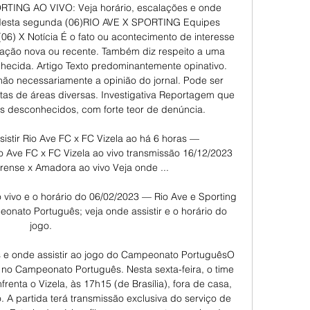
TING AO VIVO: Veja horário, escalações e onde 
 desta segunda (06)RIO AVE X SPORTING Equipes 
) X Notícia É o fato ou acontecimento de interesse 
rmação nova ou recente. Também diz respeito a uma 
hecida. Artigo Texto predominantemente opinativo. 
não necessariamente a opinião do jornal. Pode ser 
istas de áreas diversas. Investigativa Reportagem que 
os desconhecidos, com forte teor de denúncia. 

tir Rio Ave FC x FC Vizela ao há 6 horas — 
 Ave FC x FC Vizela ao vivo transmissão 16/12/2023 
rense x Amadora ao vivo Veja onde ...

o vivo e o horário do 06/02/2023 — Rio Ave e Sporting 
nato Português; veja onde assistir e o horário do 
jogo.

es e onde assistir ao jogo do Campeonato PortuguêsO 
no Campeonato Português. Nesta sexta-feira, o time 
ta o Vizela, às 17h15 (de Brasília), fora de casa, 
 A partida terá transmissão exclusiva do serviço de 