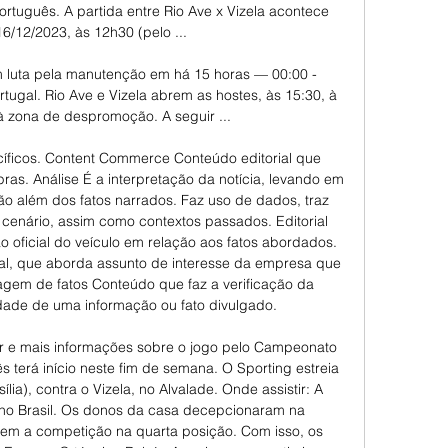
rtuguês. A partida entre Rio Ave x Vizela acontece 
16/12/2023, às 12h30 (pelo ...

luta pela manutenção em há 15 horas — 00:00 - 
rtugal. Rio Ave e Vizela abrem as hostes, às 15:30, à 
à zona de despromoção. A seguir ...

cíficos. Content Commerce Conteúdo editorial que 
ras. Análise É a interpretação da notícia, levando em 
o além dos fatos narrados. Faz uso de dados, traz 
enário, assim como contextos passados. Editorial 
ão oficial do veículo em relação aos fatos abordados. 
nal, que aborda assunto de interesse da empresa que 
gem de fatos Conteúdo que faz a verificação da 
ade de uma informação ou fato divulgado. 

tir e mais informações sobre o jogo pelo Campeonato 
erá início neste fim de semana. O Sporting estreia 
ia), contra o Vizela, no Alvalade. Onde assistir: A 
 no Brasil. Os donos da casa decepcionaram na 
m a competição na quarta posição. Com isso, os 