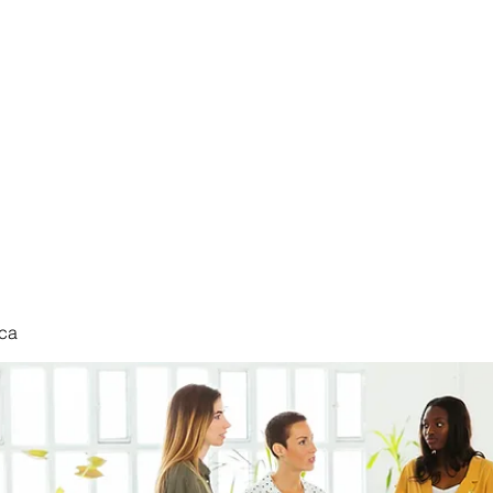
nduct
ca