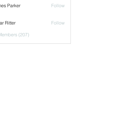
es Parker
Follow
r Ritter
Follow
 Members (207)