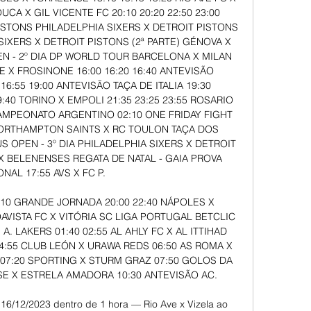
UCA X GIL VICENTE FC 20:10 20:20 22:50 23:00 
STONS PHILADELPHIA SIXERS X DETROIT PISTONS 
 SIXERS X DETROIT PISTONS (2ª PARTE) GÉNOVA X 
N - 2º DIA DP WORLD TOUR BARCELONA X MILAN 
E X FROSINONE 16:00 16:20 16:40 ANTEVISÃO 
6:55 19:00 ANTEVISÃO TAÇA DE ITALIA 19:30 
40 TORINO X EMPOLI 21:35 23:25 23:55 ROSARIO 
AMPEONATO ARGENTINO 02:10 ONE FRIDAY FIGHT 
ORTHAMPTON SAINTS X RC TOULON TAÇA DOS 
S OPEN - 3º DIA PHILADELPHIA SIXERS X DETROIT 
X BELENENSES REGATA DE NATAL - GAIA PROVA 
NAL 17:55 AVS X FC P. 

:10 GRANDE JORNADA 20:00 22:40 NÁPOLES X 
OAVISTA FC X VITÓRIA SC LIGA PORTUGAL BETCLIC 
A. LAKERS 01:40 02:55 AL AHLY FC X AL ITTIHAD 
:55 CLUB LEÓN X URAWA REDS 06:50 AS ROMA X 
07:20 SPORTING X STURM GRAZ 07:50 GOLOS DA 
SE X ESTRELA AMADORA 10:30 ANTEVISÃO AC. 

 - 16/12/2023 dentro de 1 hora — Rio Ave x Vizela ao 