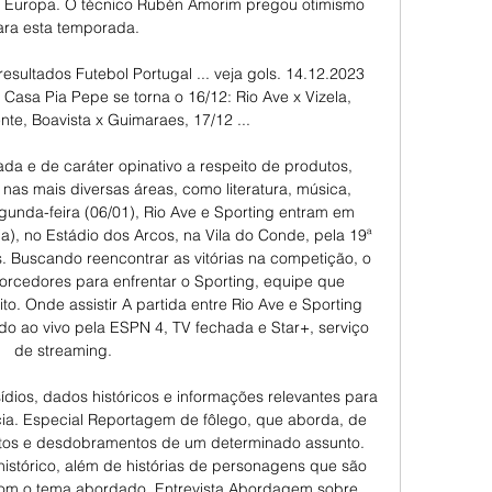
a Europa. O técnico Rubén Amorim pregou otimismo 
ara esta temporada. 

esultados Futebol Portugal ... veja gols. 14.12.2023 
 Casa Pia Pepe se torna o 16/12: Rio Ave x Vizela, 
nte, Boavista x Guimaraes, 17/12 ...

ada e de caráter opinativo a respeito de produtos, 
 nas mais diversas áreas, como literatura, música, 
gunda-feira (06/01), Rio Ave e Sporting entram em 
a), no Estádio dos Arcos, na Vila do Conde, pela 19ª 
Buscando reencontrar as vitórias na competição, o 
torcedores para enfrentar o Sporting, equipe que 
o. Onde assistir A partida entre Rio Ave e Sporting 
do ao vivo pela ESPN 4, TV fechada e Star+, serviço 
de streaming. 

ídios, dados históricos e informações relevantes para 
cia. Especial Reportagem de fôlego, que aborda, de 
tos e desdobramentos de um determinado assunto. 
 histórico, além de histórias de personagens que são 
com o tema abordado. Entrevista Abordagem sobre 