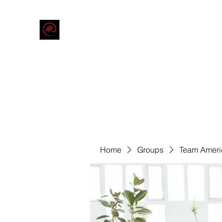
THE AMERICAN REDNECK COMPANY
End Race in America
Home
Shop
Blog
Forum
Contact
Code of Co
Home
Groups
Team Ameri