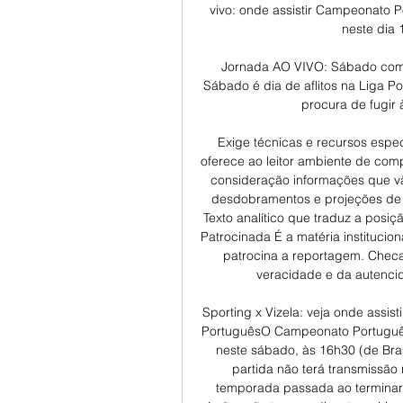
vivo: onde assistir Campeonato Po
neste dia 
Jornada AO VIVO: Sábado com 
Sábado é dia de aflitos na Liga Po
procura de fugir 
Exige técnicas e recursos espe
oferece ao leitor ambiente de comp
consideração informações que vã
desdobramentos e projeções de c
Texto analítico que traduz a posiç
Patrocinada É a matéria institucio
patrocina a reportagem. Checa
veracidade e da autencid
Sporting x Vizela: veja onde assis
PortuguêsO Campeonato Português t
neste sábado, às 16h30 (de Brasíl
partida não terá transmissão
temporada passada ao terminare