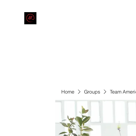
THE AMERICAN REDNECK COMPANY
End Race in America
Home
Shop
Blog
Forum
Contact
Code of Co
Home
Groups
Team Ameri