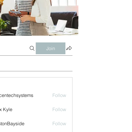
Join
centechsystems
Follow
echsystems
x Kyle
Follow
tonBayside
Follow