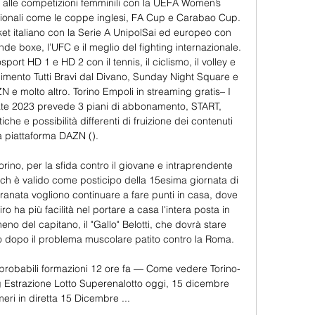
 alle competizioni femminili con la UEFA Women’s 
ionali come le coppe inglesi, FA Cup e Carabao Cup. 
et italiano con la Serie A UnipolSai ed europeo con 
e boxe, l’UFC e il meglio del fighting internazionale. 
ort HD 1 e HD 2 con il tennis, il ciclismo, il volley e 
dimento Tutti Bravi dal Divano, Sunday Night Square e 
N e molto altro. Torino Empoli in streaming gratis– I 
tate 2023 prevede 3 piani di abbonamento, START, 
e e possibilità differenti di fruizione dei contenuti 
a piattaforma DAZN (). 

rino, per la sfida contro il giovane e intraprendente 
tch è valido come posticipo della 15esima giornata di 
ranata vogliono continuare a fare punti in casa, dove 
 ha più facilità nel portare a casa l'intera posta in 
eno del capitano, il "Gallo" Belotti, che dovrà stare 
o dopo il problema muscolare patito contro la Roma. 

 probabili formazioni 12 ore fa — Come vedere Torino-
ng Estrazione Lotto Superenalotto oggi, 15 dicembre 
eri in diretta 15 Dicembre ...
