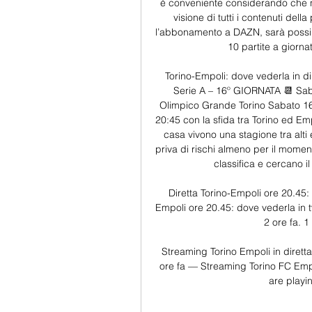
è conveniente considerando che n
visione di tutti i contenuti dell
l’abbonamento a DAZN, sarà possibil
10 partite a giornat
Torino-Empoli: dove vederla in di
Serie A – 16º GIORNATA 📆 Sab
Olimpico Grande Torino Sabato 16
20:45 con la sfida tra Torino ed Emp
casa vivono una stagione tra alti 
priva di rischi almeno per il momento
classifica e cercano il 
Diretta Torino-Empoli ore 20.45:
Empoli ore 20.45: dove vederla in tv
2 ore fa. 1
Streaming Torino Empoli in dirett
ore fa — Streaming Torino FC Empol
are playin