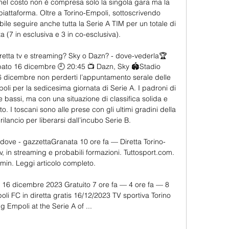
el costo non è compresa solo la singola gara ma la 
a piattaforma. Oltre a Torino-Empoli, sottoscrivendo 
e seguire anche tutta la Serie A TIM per un totale di 
a (7 in esclusiva e 3 in co-esclusiva). 

retta tv e streaming? Sky o Dazn? - dove-vederla🏆 
ato 16 dicembre 🕘 20:45 📺 Dazn, Sky 🏟Stadio 
 dicembre non perderti l’appuntamento serale delle 
oli per la sedicesima giornata di Serie A. I padroni di 
e bassi, ma con una situazione di classifica solida e 
. I toscani sono alle prese con gli ultimi gradini della 
rilancio per liberarsi dall’incubo Serie B. 

 dove - gazzettaGranata 10 ore fa — Diretta Torino-
, in streaming e probabili formazioni. Tuttosport.com. 
 min. Leggi articolo completo.

a 16 dicembre 2023 Gratuito 7 ore fa — 4 ore fa — 8 
i FC in diretta gratis 16/12/2023 TV sportiva Torino 
g Empoli at the Serie A of ...