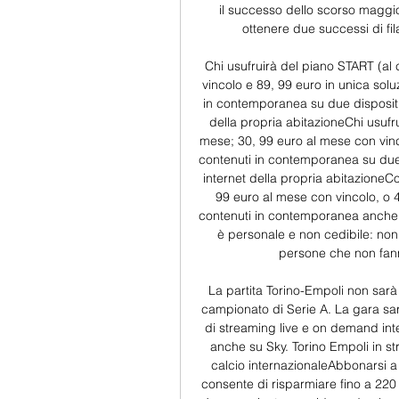
il successo dello scorso maggio 
ottenere due successi di fila
Chi usufruirà del piano START (al 
vincolo e 89, 99 euro in unica solu
in contemporanea su due dispositiv
della propria abitazioneChi usufr
mese; 30, 99 euro al mese con vinco
contenuti in contemporanea su due d
internet della propria abitazioneCo
99 euro al mese con vincolo, o 4
contenuti in contemporanea anche at
è personale e non cedibile: non
persone che non fann
La partita Torino-Empoli non sarà d
campionato di Serie A. La gara sarà
di streaming live e on demand inter
anche su Sky. Torino Empoli in s
calcio internazionaleAbbonarsi a
consente di risparmiare fino a 220 e