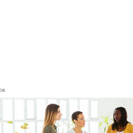
nduct
ca