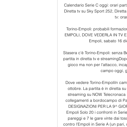
Calendario Serie C oggi: orari par
Diretta tv su Sky Sport 252, Diret
tv: ora
Torino-Empoli: probabili formazio
EMPOLI, DOVE VEDERLA IN TV E 
Empoli, sabato 16 dic
Stasera c'è Torino-Empoli: senza Bel
partita in diretta tv e streamingDop
gioco ma non per l'attacco, inca
campo oggi, gi
Dove vedere Torino-EmpoliIn camp
ottobre. La partita è in diretta s
streaming su NOW. Telecronaca di
collegamenti a bordocampo di Pa
DESIGNAZIONI PER LA 9^ GIORN
Empoli Solo 20 i confronti in Serie
pareggi e 7 le gare vinte dai tosc
contro l’Empoli in Serie A (un pari,