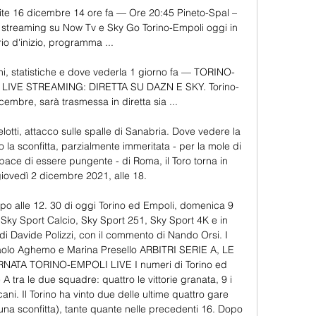
tite 16 dicembre 14 ore fa — Ore 20:45 Pineto-Spal – 
ta streaming su Now Tv e Sky Go Torino-Empoli oggi in 
rio d'inizio, programma ...

ni, statistiche e dove vederla 1 giorno fa — TORINO-
LIVE STREAMING: DIRETTA SU DAZN E SKY. Torino-
embre, sarà trasmessa in diretta sia ...

otti, attacco sulle spalle di Sanabria. Dove vedere la 
o la sconfitta, parzialmente immeritata - per la mole di 
pace di essere pungente - di Roma, il Toro torna in 
ovedì 2 dicembre 2021, alle 18. 

o alle 12. 30 di oggi Torino ed Empoli, domenica 9 
u Sky Sport Calcio, Sky Sport 251, Sky Sport 4K e in 
 Davide Polizzi, con il commento di Nando Orsi. I 
olo Aghemo e Marina Presello ARBITRI SERIE A, LE 
ATA TORINO-EMPOLI LIVE I numeri di Torino ed 
 A tra le due squadre: quattro le vittorie granata, 9 i 
ani. Il Torino ha vinto due delle ultime quattro gare 
 una sconfitta), tante quante nelle precedenti 16. Dopo 