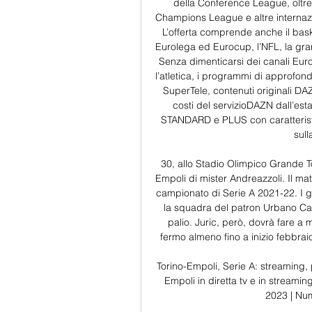
della Conference League, oltre
Champions League e altre internaz
L’offerta comprende anche il bask
Eurolega ed Eurocup, l’NFL, la grand
Senza dimenticarsi dei canali Eurosp
l’atletica, i programmi di approfon
SuperTele, contenuti originali DAZ
costi del servizioDAZN dall’es
STANDARD e PLUS con caratteristich
sull
30, allo Stadio Olimpico Grande To
Empoli di mister Andreazzoli. Il ma
campionato di Serie A 2021-22. I g
la squadra del patron Urbano Cairo
palio. Juric, però, dovrà fare a m
fermo almeno fino a inizio febbrai
Torino-Empoli, Serie A: streaming,
Empoli in diretta tv e in streami
2023 | Num