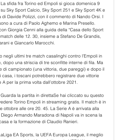
La sfida fra Torino ed Empoli si gioca domenica 9 
ta su Sky Sport Calcio, Sky Sport 251 e Sky Sport 4K e 
di Davide Polizzi, con il commento di Nando Orsi. I 
no a cura di Paolo Aghemo e Marina Presello. 
on Giorgia Cenni alla guida della “Casa dello Sport 
 match delle 12. 30, insieme a Stefano De Grandis, 
rani e Giancarlo Marocchi. 

to negli ultimi tre match casalinghi contro l’Empoli in 
 dopo una striscia di tre sconfitte interne di fila. Ma 
te di campionato (una vittoria, due pareggi) e dopo il 
 casa, i toscani potrebbero registrare due vittorie 
ie A per la prima volta dall’ottobre 2021. 

Guarda la partita in direttaSe hai cliccato su questo 
edere Torino Empoli in streaming gratis. Il match è in 
tobre alle ore 20. 45. La Serie A è arrivata alla 
o Diego Armando Maradona di Napoli va in scena la 
 casa e la formazione di Claudio Ranieri. 

a LaLiga EA Sports, la UEFA Europa League, il meglio 