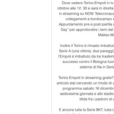
Dove vedere Torino-Empoli in tv 
ottobre alle 12. 30 e sarà in diret
in streaming su NOW. Telecronaca 
collegamenti a bordocampo so
Appuntamento pre e post partita c
Day” per approfondire i temi del
Matteo Ma
Inoltre il Torino è rimasto imbattu
Serie A (una vittoria, due pareggi),
l’Empoli è imbattuto da tre trasfer
successo contro il Bologna fuori
esterne di fila in Ser
Torino Empoli in streaming gratis? 
articolo stai cercando un modo di v
programma sabato 16 dicembre ot
sedicesima giornata e allo stadi
sfida fra i padroni di
E ancora tutta la Serie BKT, tutt