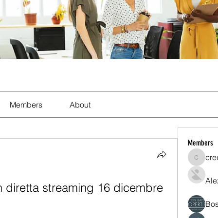
Members
About
Members
cre
crecent
Ale
n diretta streaming 16 dicembre 
Bos