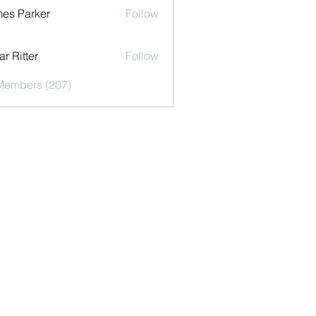
es Parker
Follow
r Ritter
Follow
 Members (207)