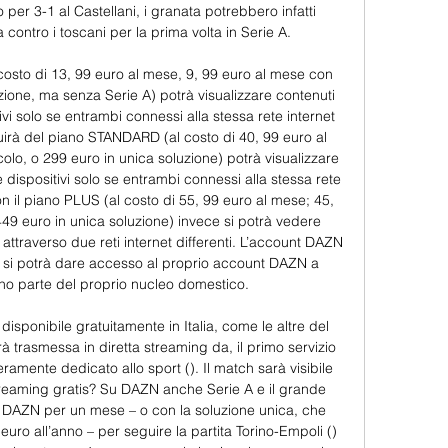
per 3-1 al Castellani, i granata potrebbero infatti 
 contro i toscani per la prima volta in Serie A. 

costo di 13, 99 euro al mese, 9, 99 euro al mese con 
zione, ma senza Serie A) potrà visualizzare contenuti 
i solo se entrambi connessi alla stessa rete internet 
uirà del piano STANDARD (al costo di 40, 99 euro al 
lo, o 299 euro in unica soluzione) potrà visualizzare 
ispositivi solo se entrambi connessi alla stessa rete 
n il piano PLUS (al costo di 55, 99 euro al mese; 45, 
49 euro in unica soluzione) invece si potrà vedere 
traverso due reti internet differenti. L’account DAZN 
 si potrà dare accesso al proprio account DAZN a 
o parte del proprio nucleo domestico. 

isponibile gratuitamente in Italia, come le altre del 
 trasmessa in diretta streaming da, il primo servizio 
amente dedicato allo sport (). Il match sarà visibile 
treaming gratis? Su DAZN anche Serie A e il grande 
 DAZN per un mese – o con la soluzione unica, che 
uro all’anno – per seguire la partita Torino-Empoli () 