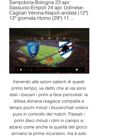
Sampdoria-Bologna 23 apr. 
Sassuolo-Empoli 24 apr. Udinese-
Cagliari Verona-Napoli andata (12ª) 
12ª giornata ritorno (29ª) 11 ...
Venendo alle azioni salienti di questi primo tempo, va detto che al via sono stati i toscani i primi a farsi pericolosi: la difesa doriana reagisce compatta e tempo pochi minuti i blucerchiati volano pure in controllo del match. Passati i primi dieci minuti i ritmi in campo si alzano come anche la qualità del gioco: arrivano le prime incursioni, ma è solo 25’ che arriva la prima rete del match, con Pezzola che porta avanti l’Empoli primavera per 1-0. Sotto di un gol i liguri reagiscono ed è sette minuti dopo che la Sampdoria primavera trova il pari per 1-1 con la rete di Brentan, davvero imparabile. Nel finale del primo tempo sono sempre alti ritmi in campo con i toscani che cercano subito di riportarsi avanti. Al 41’ è poi colpo di scena con il gol annullato ai blucerchiati per fuorigioco: i liguri continuano a spingere ma al duplice fischio dell’arbitro è 1-1 sul tabellone. 

DIRETTA EMPOLI SAMPDORIA PRIMAVERA STREAMING VIDEO E TV: COME SEGUIRE LA PARTITALa diretta tv di Empoli Sampdoria Primavera sarà garantita da Sportitalia, che è la casa del Campionato Primavera 1, sul proprio canale SI Solocalcio in chiaro per tutti, oppure sarà disponibile anche la diretta streaming video accessibile tramite il sito Internet www. 

Empoli Primavera in diretta s | AAC in Early Intervention (streaming-) Inter Primavera — Empoli Primavera in diretta streaming 25/08/2023 3 minuti fa — Sassuolo-Sampdoria Primavera, streaming LIVE e diretta TV ...

Risultati Primavera 1 2023/2024 in diretta, Calcio Italia - Diretta. itSei sui risultati Primavera 1 2023/2024 pagina nella sezione Calcio/Italia. Diretta. it offre livescore Primavera 1 2023/2024, partite di Primavera 1 2023/2024, risultati parziali e finali, classifiche Primavera 1 2023/2024 e dettagli del match. Oltre i risultati Primavera 1 2023/2024 puoi seguire 1000+ competizioni su 30+ sport del mondo su Diretta. it. Devi solo cliccare sul nome dello sport nel menu in alto o sul nome della nazione a sinistra e selezionare la competizione scelta. 

Empoli-Sampdoria Primavera: live, cronaca e formazioni 15 ore fa — Empoli-Sampdoria Primavera: dove vederla in TV. La partita si giocherà questo venerdì 15 dicembre, calcio d'inizio alle 14:30 al Centro Sportivo ...

La Sampdoria Primavera dal canto suo è reduce da cinque sconfitte nelle ultime sei giornate e di conseguenza la posizione è più critica, perché vanta 14 punti in classifica, che sono stati frutto di quattro vittorie, due pareggi e ben sette sconfitte nelle prime tredici giornate di campionato, con una differenza reti che è scivolata in negativo (-3), perché i gol segnati dalla Sampdoria sono venti, mentre assommano a ventitré quelli subiti. I numeri ci dicono questo, almeno sulla carta: parola al campo, finalmente la diretta di Empoli Sampdoria Primavera comincia per davvero! (Aggiornamento di Mauro Mantegazza)DIRETTA EMPOLI SAMPDORIA PRIMAVERA STREAMING VIDEO TV: COME VEDERE LA PARTITALa diretta tv di Empoli Sampdoria Primavera sarà trasmessa su Sportitalia, il canale principale che questa emittente mette a disposizione al numero 60 del digitale terrestre; la casa del campionato Primavera fornisce poi due soluzioni per assistere alla partita con il servizio di diretta streaming video. 

DIRETTA/ Empoli Sampdoria Primavera (risultato 0-0) 49 minuti fa — Diretta Empoli Sampdoria Primavera streaming video e tv, probabili formazioni, quote e risultato live della sfida valida per la 14^ giornata ...

Empoli Sampdoria Primavera, streaming LIVE e diretta TV: dove vedere la partitaEmpoli-Fiorentina Primavera, venerdì 15 ottobre alle ore 14. 30 in streaming e diretta tv. Come non perdersi il match La Sampdoria Primavera scende in campo contro l’Empoli per la 14a giornata del campionato 2023/24. Il match è in programma venerdì 15 dicembre alle ore 14. 30. Empoli-Sampdoria Primavera, streaming live e diretta tv: dove vedere la partita La sfida sarà trasmessa in diretta tv e in streaming su Sportitalia. Probabili formazioni Empoli-Samp Primavera: le scelte dei tecnici SAMPDORIA (4-3-3): Scardigno; Buyla, D’Amore, Devic, Langella; Alesi, Conti, Valisena; Ntanda, Polli, Lemina. Allenatore: Sassarini. 

Empoli-Sampdoria Primavera, streaming LIVE e diretta TV: dove vedere la partitaSampnews24·12 dicembre 2023Empoli-Sampdoria Primavera, streaming LIVE e diretta TV: dove vedere la partitaEmpoli-Fiorentina Primavera, venerdì 15 ottobre alle ore 14. 30 in streaming e diretta tv. Come non perdersi il matchLa Sampdoria Primavera scende in campo contro l’Empoli per la 14a giornata del campionato 2023/24. Il match è in programma venerdì 15 dicembre alle ore 14. 30. Empoli-Sampdoria Primavera, streaming live e diretta tv: dove vedere la partitaLa sfida sarà trasmessa in diretta tv e in streaming su Sportitalia. Probabili formazioni Empoli-Samp Primavera: le scelte dei tecniciSAMPDORIA (4-3-3): Scardigno; Buyla, D’Amore, Devic, Langella; Alesi, Conti, Valisena; Ntanda, Polli, Lemina. 

DIRETTA/ Empoli Sampdoria Primavera (risultato finale 2-2) Trimboli trova il pari! DIRETTA EMPOLI SAMPDORIA PRIMAVERA (RISULTATO FINALE 2-2)Termina qui la diretta tra Empoli e Sampdoria primavera e al triplice fischio finale è pareggio col risultato di 2-2. Raccontando le ultime emozioni di questa bella partita per la 19^ giornata di campionato va detto che al via del secondo tempo sono stati subito i doriani a prendere in mano le redini del gioco: i toscani reagiscono subito e sono di nuovo gran ritmi in campo. È poi al 63’ che la formazione azzurra trova il raddoppio con Lipari: la Sampdoria primavera prova allora a rendersi subito pericolosa, ma la doppia chance da gol al 68’ non vengono finalizzate. 

DIRETTA/ Empoli Sampdoria Primavera (risultato 0-0) video streaming tv: si gioca! (15 dicembre 2023)DIRETTA EMPOLI SAMPDORIA PRIMAVERA (RISULTATO 0-0): SI GIOCAIl fischio d’inizio è imminente, presentiamo la diretta di Empoli Sampdoria Primavera analizzando le statistiche nel campionato Primavera 1 della formazione toscana e dei blucerchiati verso il match odierno. L’Empoli Primavera è reduce da tre pareggi e una sconfitta nelle ultime quattro partite giocate, un trend in calo per una formazione che globalmente finora ha fatto bene e troviamo a quota 19 punti in classifica, frutto di quattro vittorie, sette pareggi e due sconfitte, con una differenza reti naturalmente positiva (+5), grazie a diciannove gol segnati a fronte dei quattordici invece al passivo. 

Calcio: Empoli U19 Risultati in diretta, Calendario, Risultati ITALIAPrimavera 1. Lecce U19. Empoli U19. 10.12. 04:00. Empoli U19. Sampdoria U19. 15.12. 05:30. Torino U19. Empoli U19. 22.12. 07:30. Empoli U19. Bologna U19.

Empoli Primavera Sampdoria Primavera in diretta gratis 14 ore fa — 1 dic 2023 — Oggi Cagliari Primavera Empoli Primavera in diretta streaming 02.12.2023 Qui puoi trovare tutti gli elenchi TV e in streaming per Campionato .

Quanto alla differenza reti, è decisamente positiva per la Sampdoria Primavera (+17), in virtù di 36 gol segnati e 19 subiti. Adesso però basta numeri, la parola passa al campo: Empoli Sampdoria Primavera comincia! (Aggiornamento di Mauro Mantegazza)OSPITI FAVORITIEmpoli Sampdoria Primavera, in diretta alle ore 10. 30 di questa mattina, sarà una delle due partite che apriranno il programma della domenica, 18 aprile 2021, per quanto riguarda la diciannovesima giornata del campionato Primavera 1. 

sportitalia. com oppure l’app di Sportitalia. SI GIOCASiamo pronti a vivere Empoli Sampdoria Primavera, ci resta il tempo per dare uno sguardo alle statistiche stagionali delle due formazioni nel Campionato Primavera 1. Il bilancio non è di esaltante per l’Empoli, che finora ha raccolto 22 punti ma in sole quindici partite giocate (variabile da considerare), con un bottino di sette vittorie, un pareggio e sette sconfitte e un cammino altalenante pure in casa ma discreto, fatto di quattro vittorie, un pareggio e tre sconfitte su otto incontri. La differenza reti complessiva è invece pari a -1, perché la Primavera dell’Empoli ha segnato 30 gol e ne ha incassati 31. Cammino invece davvero magnifico per quanto riguarda la Sampdoria: la Primavera blucerchiata è ai vertici della classifica con 37 punti al proprio attivo, maturati attraversi undici vittorie, quattro pareggi e tre sconfitte, in trasferta quattro successi ma anche due pareggi e tre sconfitte su nove partite. 

L’Empoli ha perso l’occasione di agganciare la zona play off cadendo sul campo del Lecce, seconda sconfitta consecutiva per i toscani considerando il ko in Coppa Italia contro il Milan. La Sampdoria a sua volta ha subito una dura battuta d’arresto contro la Fiorentina, che ha calato il poker in casa dei blucerchiati. Samp reduce da due sconfitte di fila in campionato considerando il derby precedentemente perso contro il Genoa, la squadra resta a distanza di sicurezza dall’ultimo posto ma ai blucerchiati manca per ora la continuità per poter pensare di lottare per un posto nei play off. PROBABILI FORMAZIONI EMPOLI SAMPDORIA PRIMAVERALe probabili formazioni della diretta Empoli Sampdoria Primavera, match che andrà in scena al Centro Sportivo Petroio di Vinci. Per l’Empoli, Alessandro Birindelli schiererà la squadra con un 4-3-3 come modulo. 

Questa la formazione di partenza: Seghetti; Barsi, Corona, Stassin, Ignacchiti; Indragoli, Kaczmarski, Mannelli; Vallarelli, Bucancil, Barsotti. Risponderà la Sampdoria allenata da David Sassarini con un 4-3-3 così schierato dal primo minuto: Scardigno; Buyla, D’Amore, Devic, Langella; Alesi, Conti, Valisena; Ntanda, Polli, Lemina. EMPOLI SAMPDORIA PRIMAVERA LE QUOTE PER LE SCOMMESSEPer chi vorrà scommettere sulla diretta Empoli Sampdoria Primavera, ecco le quote fissate dall’agenzia di scommesse Snai per la sfida di Serie B. 

Streaming: Empoli Primavera-Milan Primavera diretta 6 dicemb | Is Streaming: Empoli Primavera-Milan Primavera diretta 6 dicembre 2023 in linea 2 ore fa — 6 giorni fa — [STREAMING#] Milano Primavera Sampdoria Primavera in ...

Guida TV: dove vedere t