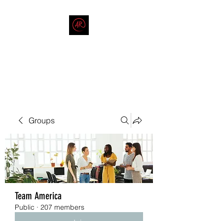
THE AMERICAN REDNECK
COMPANY
End Race in America
Groups
Team America
Public
·
207 members