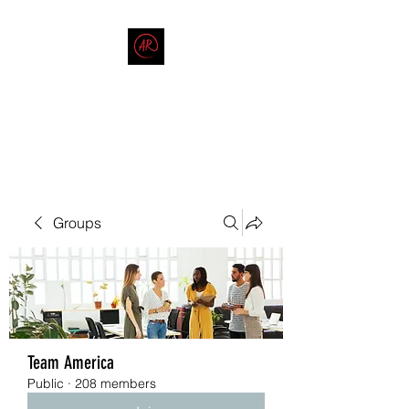
THE AMERICAN REDNECK
COMPANY
End Race in America
Groups
Team America
Public
·
208 members