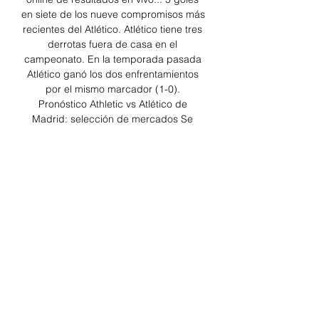
en siete de los nueve compromisos más 
recientes del Atlético. Atlético tiene tres 
derrotas fuera de casa en el 
campeonato. En la temporada pasada 
Atlético ganó los dos enfrentamientos 
por el mismo marcador (1-0). 
Pronóstico Athletic vs Atlético de 
Madrid: selección de mercados Se 
consiguen en las mejores casas de 
apuestas diferentes mercados a favor 
de ambos equipos y en relación a los 
goles. 

Atlético Madrid Resultados, estadísticas 
y highlights Calendario11-1-3, 3° en 
LALIGA · ¡EN VIVO! · Cómo conocer la 
identidad del Athletic Club a través de 
la filosofía de un chef · Cómo conocer la 
identidad del ...

Dónde ver en directo online el Athletic 