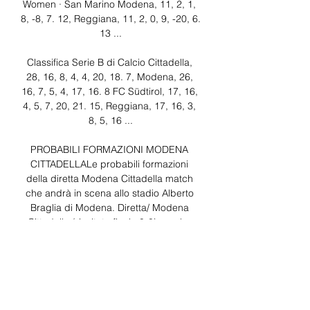
Women · San Marino Modena, 11, 2, 1, 
8, -8, 7. 12, Reggiana, 11, 2, 0, 9, -20, 6. 
13 ...

Classifica Serie B di Calcio Cittadella, 
28, 16, 8, 4, 4, 20, 18. 7, Modena, 26, 
16, 7, 5, 4, 17, 16. 8 FC Südtirol, 17, 16, 
4, 5, 7, 20, 21. 15, Reggiana, 17, 16, 3, 
8, 5, 16 ...

PROBABILI FORMAZIONI MODENA 
CITTADELLALe probabili formazioni 
della diretta Modena Cittadella match 
che andrà in scena allo stadio Alberto 
Braglia di Modena. Diretta/ Modena 
Cittadella (risultato finale 0-0): poche 
emozioni, pari al Braglia! DIRETTA 
MODENA CITTADELLA (RISULTATO 
FINALE 0-0)Modena Cittadella 0-0: 
termina senza reti la partita valida per la 
31^ giornata di Serie B. nel secondo 
tempo il Modena tenta il tutto per tutto, 