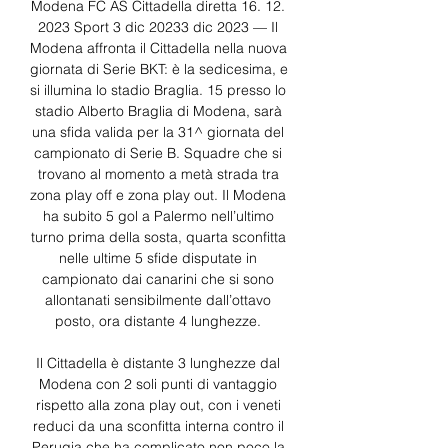
Modena FC AS Cittadella diretta 16. 12. 
2023 Sport 3 dic 20233 dic 2023 — Il 
Modena affronta il Cittadella nella nuova 
giornata di Serie BKT: è la sedicesima, e 
si illumina lo stadio Braglia. 15 presso lo 
stadio Alberto Braglia di Modena, sarà 
una sfida valida per la 31^ giornata del 
campionato di Serie B. Squadre che si 
trovano al momento a metà strada tra 
zona play off e zona play out. Il Modena 
ha subito 5 gol a Palermo nell’ultimo 
turno prima della sosta, quarta sconfitta 
nelle ultime 5 sfide disputate in 
campionato dai canarini che si sono 
allontanati sensibilmente dall’ottavo 
posto, ora distante 4 lunghezze. 

Il Cittadella è distante 3 lunghezze dal 
Modena con 2 soli punti di vantaggio 
rispetto alla zona play out, con i veneti 
reduci da una sconfitta interna contro il 
Perugia che ha complicato non poco la 