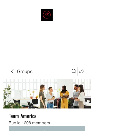
THE AMERICAN REDNECK
COMPANY
End Race in America
Groups
Team America
Public
·
208 members