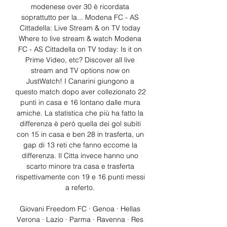
modenese over 30 è ricordata 
soprattutto per la... Modena FC - AS 
Cittadella: Live Stream & on TV today 
Where to live stream & watch Modena 
FC - AS Cittadella on TV today: Is it on 
Prime Video, etc? Discover all live 
stream and TV options now on 
JustWatch! I Canarini giungono a 
questo match dopo aver collezionato 22 
punti in casa e 16 lontano dalle mura 
amiche. La statistica che più ha fatto la 
differenza è però quella dei gol subiti 
con 15 in casa e ben 28 in trasferta, un 
gap di 13 reti che fanno eccome la 
differenza. Il Citta invece hanno uno 
scarto minore tra casa e trasferta 
rispettivamente con 19 e 16 punti messi 
a referto. 

Giovani Freedom FC · Genoa · Hellas 
Verona · Lazio · Parma · Ravenna · Res 