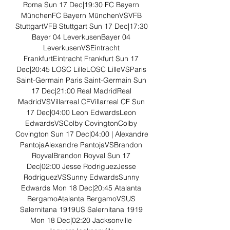
Roma Sun 17 Dec|19:30 FC Bayern 
MünchenFC Bayern MünchenVSVFB 
StuttgartVFB Stuttgart Sun 17 Dec|17:30 
Bayer 04 LeverkusenBayer 04 
LeverkusenVSEintracht 
FrankfurtEintracht Frankfurt Sun 17 
Dec|20:45 LOSC LilleLOSC LilleVSParis 
Saint-Germain Paris Saint-Germain Sun 
17 Dec|21:00 Real MadridReal 
MadridVSVillarreal CFVillarreal CF Sun 
17 Dec|04:00 Leon EdwardsLeon 
EdwardsVSColby CovingtonColby 
Covington Sun 17 Dec|04:00 | Alexandre 
PantojaAlexandre PantojaVSBrandon 
RoyvalBrandon Royval Sun 17 
Dec|02:00 Jesse RodriguezJesse 
RodriguezVSSunny EdwardsSunny 
Edwards Mon 18 Dec|20:45 Atalanta 
BergamoAtalanta BergamoVSUS 
Salernitana 1919US Salernitana 1919 
Mon 18 Dec|02:20 Jacksonville 