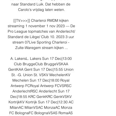
naar Standard Luik. Dat hebben de 
Carolo's vrijdag laten weten.

[[TV>>>]] Charleroi RWDM kijken 
streaming 1 november 1 nov 2023 — De 
Pro League topmatches van Anderlecht/ 
Standard de Liège/ Club 10. 2023 3 uur 
stream 07Live Sporting Charleroi - 
Zulte-Waregem stream kijken ...

A. LakersL. Lakers Sun 17 Dec|13:00 
Club BruggeClub BruggeVSKAA 
GentKAA Gent Sun 17 Dec|15:55 Union 
St. -G. Union St. VSKV MechelenKV 
Mechelen Sun 17 Dec|18:00 Royal 
Antwerp FCRoyal Antwerp FCVSRSC 
AnderlechtRSC Anderlecht Sun 17 
Dec|18:55 KRC GenkKRC GenkVSKV 
KortrijkKV Kortrijk Sun 17 Dec|12:30 AC 
MilanAC MilanVSAC MonzaAC Monza 
FC BolognaFC BolognaVSAS RomaAS 