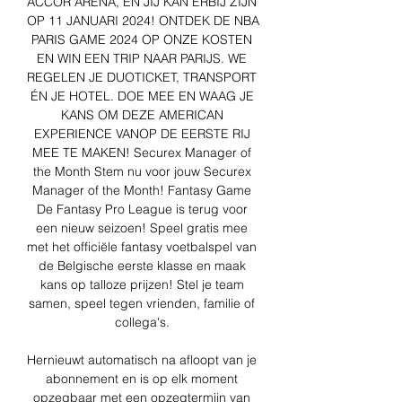
ACCOR ARENA, EN JIJ KAN ERBIJ ZIJN 
OP 11 JANUARI 2024! ONTDEK DE NBA 
PARIS GAME 2024 OP ONZE KOSTEN 
EN WIN EEN TRIP NAAR PARIJS. WE 
REGELEN JE DUOTICKET, TRANSPORT 
ÉN JE HOTEL. DOE MEE EN WAAG JE 
KANS OM DEZE AMERICAN 
EXPERIENCE VANOP DE EERSTE RIJ 
MEE TE MAKEN! Securex Manager of 
the Month Stem nu voor jouw Securex 
Manager of the Month! Fantasy Game 
De Fantasy Pro League is terug voor 
een nieuw seizoen! Speel gratis mee 
met het officiële fantasy voetbalspel van 
de Belgische eerste klasse en maak 
kans op talloze prijzen! Stel je team 
samen, speel tegen vrienden, familie of 
collega's. 

Hernieuwt automatisch na afloopt van je 
abonnement en is op elk moment 
opzegbaar met een opzegtermijn van 