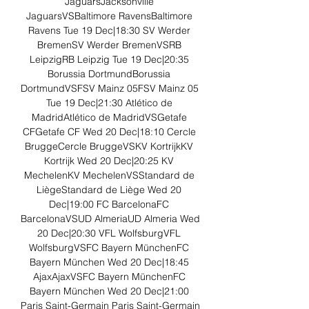
JaguarsJacksonville 
JaguarsVSBaltimore RavensBaltimore 
Ravens Tue 19 Dec|18:30 SV Werder 
BremenSV Werder BremenVSRB 
LeipzigRB Leipzig Tue 19 Dec|20:35 
Borussia DortmundBorussia 
DortmundVSFSV Mainz 05FSV Mainz 05 
Tue 19 Dec|21:30 Atlético de 
MadridAtlético de MadridVSGetafe 
CFGetafe CF Wed 20 Dec|18:10 Cercle 
BruggeCercle BruggeVSKV KortrijkKV 
Kortrijk Wed 20 Dec|20:25 KV 
MechelenKV MechelenVSStandard de 
LiègeStandard de Liège Wed 20 
Dec|19:00 FC BarcelonaFC 
BarcelonaVSUD AlmeriaUD Almeria Wed 
20 Dec|20:30 VFL WolfsburgVFL 
WolfsburgVSFC Bayern MünchenFC 
Bayern München Wed 20 Dec|18:45 
AjaxAjaxVSFC Bayern MünchenFC 
Bayern München Wed 20 Dec|21:00 
Paris Saint-Germain Paris Saint-Germain 