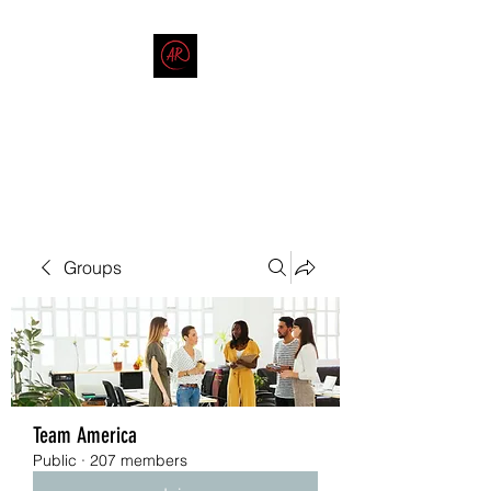
THE AMERICAN REDNECK
COMPANY
End Race in America
Groups
Team America
Public
·
207 members