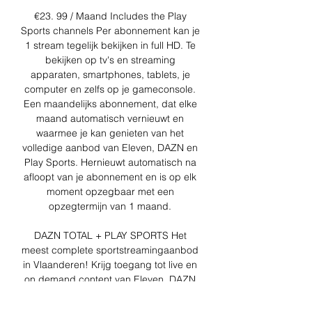
€23. 99 / Maand Includes the Play 
Sports channels Per abonnement kan je 
1 stream tegelijk bekijken in full HD. Te 
bekijken op tv's en streaming 
apparaten, smartphones, tablets, je 
computer en zelfs op je gameconsole. 
Een maandelijks abonnement, dat elke 
maand automatisch vernieuwt en 
waarmee je kan genieten van het 
volledige aanbod van Eleven, DAZN en 
Play Sports. Hernieuwt automatisch na 
afloopt van je abonnement en is op elk 
moment opzegbaar met een 
opzegtermijn van 1 maand. 

DAZN TOTAL + PLAY SPORTS Het 
meest complete sportstreamingaanbod 
in Vlaanderen! Krijg toegang tot live en 
on demand content van Eleven, DAZN 
én Play Sports! Bekijk elke week meer 
dan 40 wedstrijden van de Belgische 