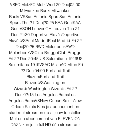
VSFC MetzFC Metz Wed 20 Dec|02:00 
Milwaukee BucksMilwaukee 
BucksVSSan Antonio SpursSan Antonio 
Spurs Thu 21 Dec|20:25 KAA GentKAA 
GentVSOH LeuvenOH Leuven Thu 21 
Dec|21:30 Deportivo AlavésDeportivo 
AlavésVSReal MadridReal Madrid Fri 22 
Dec|20:25 RWD MolenbeekRWD 
MolenbeekVSClub BruggeClub Brugge 
Fri 22 Dec|20:45 US Salernitana 1919US 
Salernitana 1919VSAC MilanAC Milan Fri 
22 Dec|04:00 Portland Trail 
BlazersPortland Trail 
BlazersVSWashington 
WizardsWashington Wizards Fri 22 
Dec|02:15 Los Angeles RamsLos 
Angeles RamsVSNew Orlean SaintsNew 
Orlean Saints Kies je abonnement en 
start met streamen op al jouw toestellen 
Met een abonnement van ELEVEN ON 
DAZN kan je in full HD één stream per 