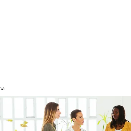
nduct
ca