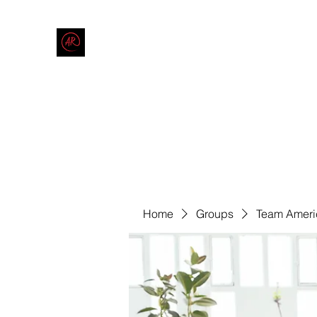
THE AMERICAN REDNECK COMPANY
End Race in America
Home
Shop
Blog
Forum
Contact
Code of Co
Home
Groups
Team Ameri