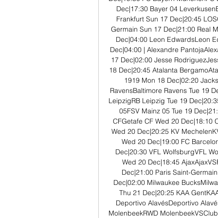
Dec|17:30 Bayer 04 LeverkusenB
Frankfurt Sun 17 Dec|20:45 LOSC
Germain Sun 17 Dec|21:00 Real Ma
Dec|04:00 Leon EdwardsLeon Ed
Dec|04:00 | Alexandre PantojaAle
17 Dec|02:00 Jesse RodriguezJe
18 Dec|20:45 Atalanta BergamoAta
1919 Mon 18 Dec|02:20 Jackso
RavensBaltimore Ravens Tue 19 
LeipzigRB Leipzig Tue 19 Dec|20:
05FSV Mainz 05 Tue 19 Dec|21:
CFGetafe CF Wed 20 Dec|18:10 Ce
Wed 20 Dec|20:25 KV MechelenKV
Wed 20 Dec|19:00 FC Barcelo
Dec|20:30 VFL WolfsburgVFL W
Wed 20 Dec|18:45 AjaxAjaxV
Dec|21:00 Paris Saint-Germai
Dec|02:00 Milwaukee BucksMilwa
Thu 21 Dec|20:25 KAA GentKA
Deportivo AlavésDeportivo Alav
MolenbeekRWD MolenbeekVSClub Br