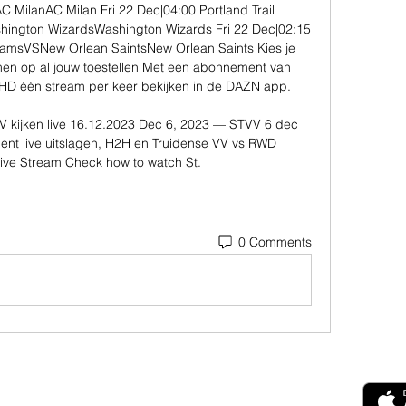
MilanAC Milan Fri 22 Dec|04:00 Portland Trail 
shington WizardsWashington Wizards Fri 22 Dec|02:15 
msVSNew Orlean SaintsNew Orlean Saints Kies je 
en op al jouw toestellen Met een abonnement van 
HD één stream per keer bekijken in de DAZN app. 

 kijken live 16.12.2023 Dec 6, 2023 — STVV 6 dec 
ent live uitslagen, H2H en Truidense VV vs RWD 
ive Stream Check how to watch St.
0 Comments