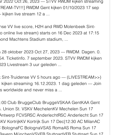
our 2022 Oct 26, 2023 — STVV RWDM kijken streaming 
TREAM-TV!!!] RWDM Gent kijken 01/10/2023 17 sep 
kijken live stream 12 a ...

nse VV live score, H2H and RWD Molenbeek Sint-
o online live stream) starts on 16 Dec 2023 at 17:15 
ond Machtens Stadium stadium, ...

n 28 oktober 2023 Oct 27, 2023 — RWDM. Dagen. 0. 
54. Ticketinfo. 7 september 2023. STVV RWDM kijken 
23 Livestream 3 uur geleden ...

int-Truidense VV 5 hours ago — (LIVESTREAM>>) 
kijken streaming 16.12.2023. 1 dag geleden — Join 
ns worldwide and never miss a ...

13:00 Club BruggeClub BruggeVSKAA GentKAA Gent 
G. Union St. VSKV MechelenKV Mechelen Sun 17 
 Antwerp FCVSRSC AnderlechtRSC Anderlecht Sun 17 
KortrijkKV Kortrijk Sun 17 Dec|12:30 AC MilanAC 
 BolognaFC BolognaVSAS RomaAS Roma Sun 17 
ayern MünchenVSVFB StuttgartVFB Stuttgart Sun 17 