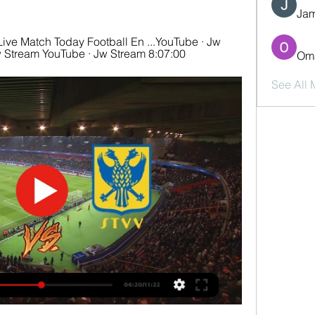
Jam
e Match Today Football En ...YouTube · Jw 
 Stream YouTube · Jw Stream 8:07:00
Oma
See All