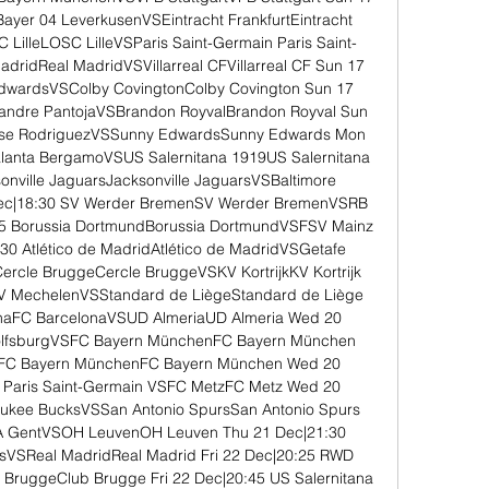
ayer 04 LeverkusenVSEintracht FrankfurtEintracht 
 LilleLOSC LilleVSParis Saint-Germain Paris Saint-
dridReal MadridVSVillarreal CFVillarreal CF Sun 17 
wardsVSColby CovingtonColby Covington Sun 17 
xandre PantojaVSBrandon RoyvalBrandon Royval Sun 
sse RodriguezVSSunny EdwardsSunny Edwards Mon 
lanta BergamoVSUS Salernitana 1919US Salernitana 
nville JaguarsJacksonville JaguarsVSBaltimore 
Dec|18:30 SV Werder BremenSV Werder BremenVSRB 
35 Borussia DortmundBorussia DortmundVSFSV Mainz 
30 Atlético de MadridAtlético de MadridVSGetafe 
rcle BruggeCercle BruggeVSKV KortrijkKV Kortrijk 
 MechelenVSStandard de LiègeStandard de Liège 
naFC BarcelonaVSUD AlmeriaUD Almeria Wed 20 
olfsburgVSFC Bayern MünchenFC Bayern München 
SFC Bayern MünchenFC Bayern München Wed 20 
n Paris Saint-Germain VSFC MetzFC Metz Wed 20 
ukee BucksVSSan Antonio SpursSan Antonio Spurs 
A GentVSOH LeuvenOH Leuven Thu 21 Dec|21:30 
ésVSReal MadridReal Madrid Fri 22 Dec|20:25 RWD 
uggeClub Brugge Fri 22 Dec|20:45 US Salernitana 