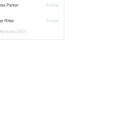
es Parker
Follow
r Ritter
Follow
 Members (207)