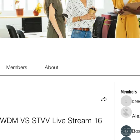
Members
About
Members
cre
crecent
Ale
RWDM VS STVV Live Stream 16 
Bos