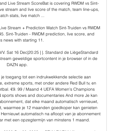
and Live Stream ScoreBat is covering RWDM vs Sint-
live stream and live score of the match, team line-ups, 
match stats, live match ...

Live Stream + Prediction Watch Sint-Truiden vs RWDM 
45. Sint-Truiden - RWDM prediction, live score, and 
s news with starting 11.

 Sat 16 Dec|20:25 | |. Standard de LiègeStandard 
stream geweldige sportcontent in je browser of in de 
DAZN app.

e toegang tot een indrukwekkende selectie aan 
, extreme sports, met onder andere Red Bull tv, en 
bal. €9. 99 / Maand 4 UEFA Women's Champions 
 sports shows and documentaries And more Je kan 
 abonnement, dat elke maand automatisch vernieuwt, 
nt, waarmee je 12 maanden goedkoper kan genieten 
Hernieuwt automatisch na afloopt van je abonnement 
r met een opzegtermijn van minstens 1 maand. 
