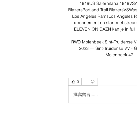
1919US Salernitana 1919VSAC 
BlazersPortland Trail BlazersVSWa
Los Angeles RamsLos Angeles Ra
abonnement en start met stream
ELEVEN ON DAZN kan je in full 
RWD Molenbeek Sint-Truidense VV
2023 — Sint-Truidense VV - G
Molenbeek 47 L
0
撰寫留言......