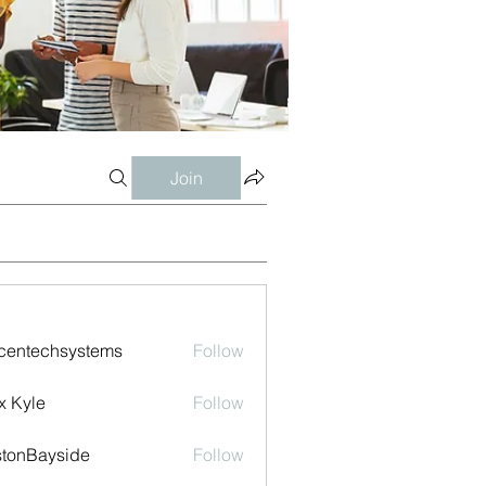
Join
centechsystems
Follow
echsystems
x Kyle
Follow
tonBayside
Follow