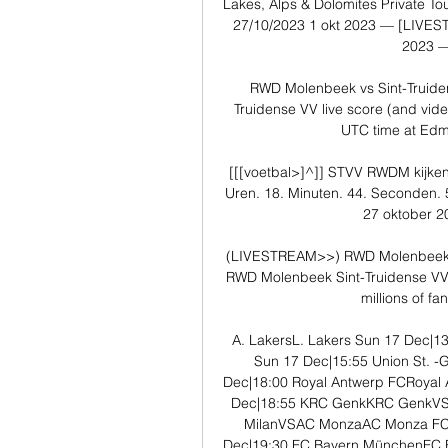
Lakes, Alps & Dolomites Private T
27/10/2023 1 okt 2023 — [LIVES
2023 — 
RWD Molenbeek vs Sint-Truide
Truidense VV live score (and vide
UTC time at Edm
[[[voetbal>]^]] STVV RWDM kijke
Uren. 18. Minuten. 44. Seconden. 
27 oktober 20
(LIVESTREAM>>) RWD Molenbeek S
RWD Molenbeek Sint-Truidense VV 
millions of fa
A. LakersL. Lakers Sun 17 Dec|
Sun 17 Dec|15:55 Union St. -
Dec|18:00 Royal Antwerp FCRoyal
Dec|18:55 KRC GenkKRC GenkVSKV 
MilanVSAC MonzaAC Monza FC
Dec|19:30 FC Bayern MünchenFC B