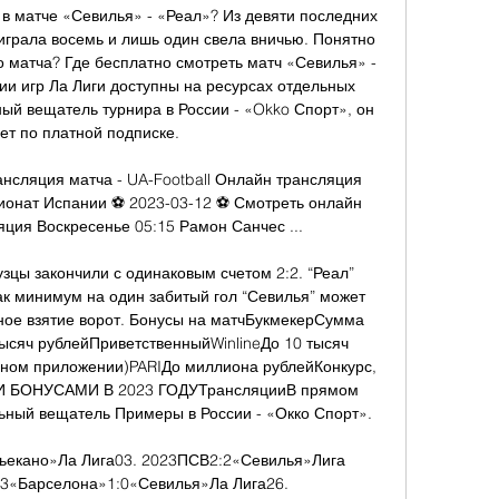
 в матче «Севилья» - «Реал»? Из девяти последних 
играла восемь и лишь один свела вничью. Понятно 
о матча? Где бесплатно смотреть матч «Севилья» - 
и игр Ла Лиги доступны на ресурсах отдельных 
ый вещатель турнира в России - «Okko Спорт», он 
ет по платной подписке. 

нсляция матча - UA-Football Онлайн трансляция 
ионат Испании ⚽ 2023-03-12 ⚽ Смотреть онлайн 
ция Воскресенье 05:15 Рамон Санчес ...

цы закончили с одинаковым счетом 2:2. “Реал” 
как минимум на один забитый гол “Севилья” может 
ое взятие ворот. Бонусы на матчБукмекерСумма 
ысяч рублейПриветственныйWinlineДо 10 тысяч 
ном приложении)PARIДо миллиона рублейКонкурс, 
БОНУСАМИ В 2023 ГОДУТрансляцииВ прямом 
ный вещатель Примеры в России - «Окко Спорт». 

ьекано»Ла Лига03. 2023ПСВ2:2«Севилья»Лига 
23«Барселона»1:0«Севилья»Ла Лига26. 