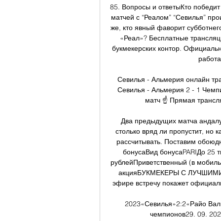
85. Вопросы и ответыКто победит
матчей с “Реалом” “Севилья” про
же, кто явный фаворит субботнег
«Реал»? Бесплатные трансляци
букмекерских контор. Официальн
работа
Севилья - Альмерия онлайн тра
Севилья - Альмерия 2 - 1 Чемп
матч ☝ Прямая трансля
Два предыдущих матча андалуз
столько вряд ли пропустит, но 
рассчитывать. Поставим обоюдн
бонусаВид бонусаPARIДо 25 т
рублейПриветственный (в мобиль
акцияБУКМЕКЕРЫ С ЛУЧШИМИ 
эфире встречу покажет официаль
2023«Севилья»2:2«Райо Вал
чемпионов29. 09. 20