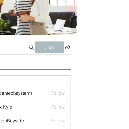
Join
centechsystems
Follow
echsystems
x Kyle
Follow
tonBayside
Follow