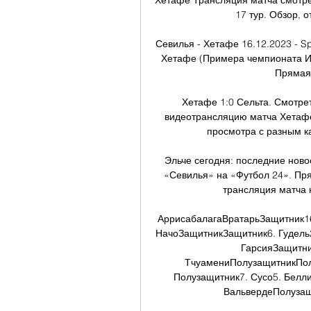
Хетафе Трансляция матча смотрет
17 тур. Обзор, о
Севилья - Хетафе 16.12.2023 - Sp
Хетафе (Примера чемпионата Ис
Прямая 
Хетафе 1:0 Сельта. Смотре
видеотрансляцию матча Хетафе 
просмотра с разным ка
Эльче сегодня: последние ново
«Севилья» на «Футбол 24». Пря
трансляция матча н
АррисабалагаВратарьЗащитник16
НачоЗащитникЗащитник6. Гудель
ГарсияЗащитни
ТчуамениПолузащитникПол
Полузащитник7. Сусо5. Бел
ВальвердеПолузащ