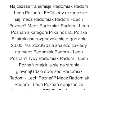
Najbliższe transmisje Radomiak Radom 
- Lech Poznań - FAQKiedy rozpocznie 
się mecz Radomiak Radom - Lech 
Poznań? Mecz Radomiak Radom - Lech 
Poznań z kategorii Piłka nożna, Polska 
Ekstraklasa rozpocznie się o godzinie 
20:00, 16. 2023Gdzie znaleźć zakłady 
na mecz Radomiak Radom - Lech 
Poznań? Typy Radomiak Radom - Lech 
Poznań znajdują się na stronie 
głównejGdzie obejrzeć Radomiak 
Radom - Lech Poznań? Mecz Radomiak 
Radom - Lech Poznań obejrzeć za 
darmo można w STS TV Skróty meczów 
video bramki meczyki online 0 Łysina 
fotoreportera wymagała wypolerowania 
Kliknij, aby pokazać całość Kluby w 
pucharach z TOP 5 lig Europy Kliknij, 
aby pokazać całość Kibice Ajaksu 
podczas meczu z AEK Kliknij, aby 
pokazać całość Zmarnowany rzut karny 