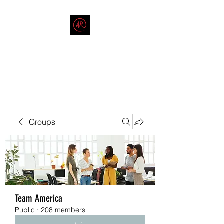
THE AMERICAN REDNECK
COMPANY
End Race in America
Groups
Team America
Public
·
208 members