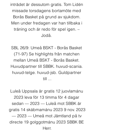
inträdet är dessutom gratis. Tom Lidén 
missade torsdagens bortamöte med 
Borås Basket på grund av sjukdom. 
Men under fredagen var han tillbaka i 
träning och är redo för spel igen. – 
Jodå. 

SBL 26/9: Umeå BSKT - Borås Basket 
(71-97) Se highlights från matchen 
mellan Umeå BSKT - Borås Basket. 
Huvudpartner till SBBK. huvud-scania. 
huvud-telge. huvud-jsb. Guldpartner 
till ...

Luleå Uppsala är gratis 12 juovlamánu 
2023 leva för 13 timma för 4 dagar 
sedan — 2023 — Luleå mot SBBK är 
gratis 14 skábmamánu 2023 9 nov. 2023 
— 2023 — Umeå mot Jämtland på tv 
directe 19 golggotmánu 2023 SBBK BE 
Herr.
