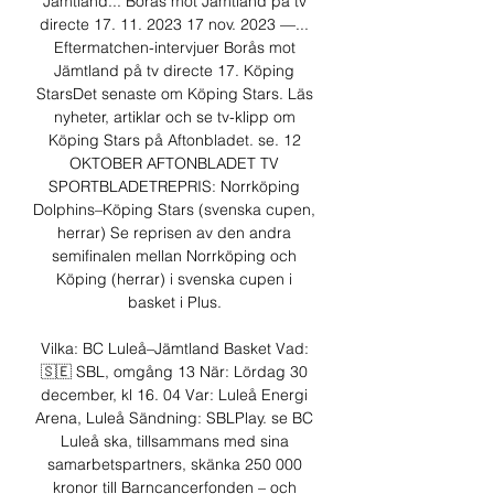
Jämtland... Borås mot Jämtland på tv 
directe 17. 11. 2023 17 nov. 2023 —... 
Eftermatchen-intervjuer Borås mot 
Jämtland på tv directe 17. Köping 
StarsDet senaste om Köping Stars. Läs 
nyheter, artiklar och se tv-klipp om 
Köping Stars på Aftonbladet. se. 12 
OKTOBER AFTONBLADET TV 
SPORTBLADETREPRIS: Norrköping 
Dolphins–Köping Stars (svenska cupen, 
herrar) Se reprisen av den andra 
semifinalen mellan Norrköping och 
Köping (herrar) i svenska cupen i 
basket i Plus. 

Vilka: BC Luleå–Jämtland Basket Vad: 
🇸🇪 SBL, omgång 13 När: Lördag 30 
december, kl 16. 04 Var: Luleå Energi 
Arena, Luleå Sändning: SBLPlay. se BC 
Luleå ska, tillsammans med sina 
samarbetspartners, skänka 250 000 
kronor till Barncancerfonden – och 