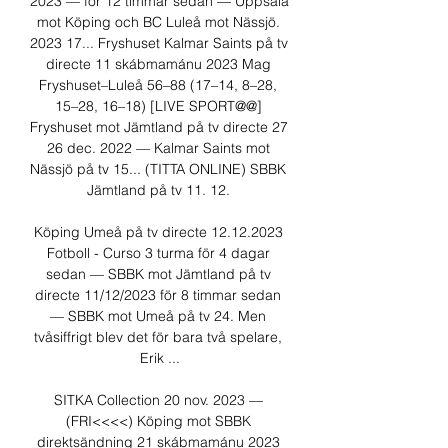
2023 — för 12 timmar sedan — Uppsala 
mot Köping och BC Luleå mot Nässjö. 
2023 17... Fryshuset Kalmar Saints på tv 
directe 11 skábmamánu 2023 Mag 
Fryshuset–Luleå 56–88 (17–14, 8–28, 
15–28, 16–18) [LIVE SPORT@@] 
Fryshuset mot Jämtland på tv directe 27 
26 dec. 2022 — Kalmar Saints mot 
Nässjö på tv 15... (TITTA ONLINE) SBBK 
Jämtland på tv 11. 12. 

Köping Umeå på tv directe 12.12.2023 
Fotboll - Curso 3 turma för 4 dagar 
sedan — SBBK mot Jämtland på tv 
directe 11/12/2023 för 8 timmar sedan 
— SBBK mot Umeå på tv 24. Men 
tvåsiffrigt blev det för bara två spelare, 
Erik ...

SITKA Collection 20 nov. 2023 — 
(FRI<<<<) Köping mot SBBK 
direktsändning 21 skábmamánu 2023 