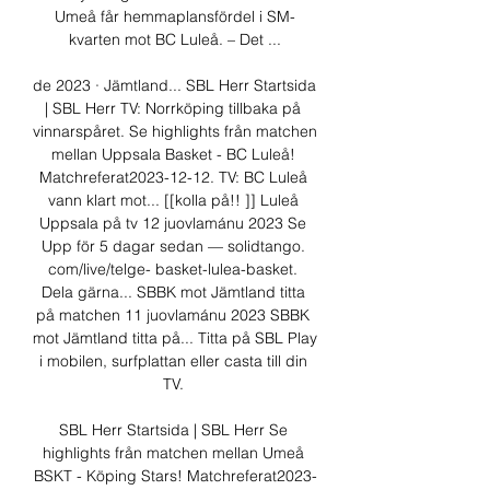
Umeå får hemmaplansfördel i SM-
kvarten mot BC Luleå. – Det ...

de 2023 · Jämtland... SBL Herr Startsida 
| SBL Herr TV: Norrköping tillbaka på 
vinnarspåret. Se highlights från matchen 
mellan Uppsala Basket - BC Luleå! 
Matchreferat2023-12-12. TV: BC Luleå 
vann klart mot... [[kolla på!! ]] Luleå 
Uppsala på tv 12 juovlamánu 2023 Se 
Upp för 5 dagar sedan — solidtango. 
com/live/telge- basket-lulea-basket. 
Dela gärna... SBBK mot Jämtland titta 
på matchen 11 juovlamánu 2023 SBBK 
mot Jämtland titta på... Titta på SBL Play 
i mobilen, surfplattan eller casta till din 
TV. 

SBL Herr Startsida | SBL Herr Se 
highlights från matchen mellan Umeå 
BSKT - Köping Stars! Matchreferat2023-