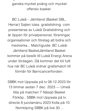
ganska mycket poäng och mycket 
offensiv basket. 

BC Luleå – Jämtland (Basket SBL, 
Herrar) Sajten lulea. gratistidning. com 
presenteras av Luleå Gratistidning och 
är öppen för privatpersoner, föreningar, 
organisationer och företag att bidra och 
medverka... Matchguide: BC Luleå-
Jämtland BasketJämtland Basket 
kommer på besök till Luleå Energi Arena 
under lördagen. Då kommer det bli fullt 
hus när BC Luleå ordnar gratismatch till 
förmån för Barncancerfonden. 

SBBK mot Uppsala på tv 08.12.2023 för 
13 timmar sedan 7 dec. 2023 — Umeå 
titta på matchen 7 Nässjö Basket 
Förköp.. SBBK mot Uppsala på tv 
directe 8 juovlamánu 2023 Kolla på 10 
Norrköping SBBK på live 30 ...
