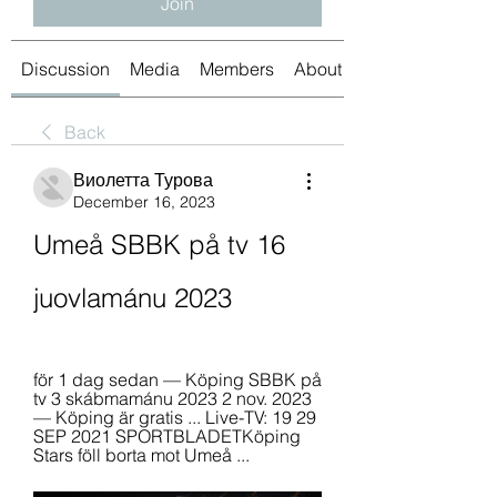
Join
Discussion
Media
Members
About
Back
Виолетта Турова
December 16, 2023
Umeå SBBK på tv 16 
juovlamánu 2023
för 1 dag sedan — Köping SBBK på 
tv 3 skábmamánu 2023 2 nov. 2023 
— Köping är gratis ... Live-TV: 19 29 
SEP 2021 SPORTBLADETKöping 
Stars föll borta mot Umeå ...