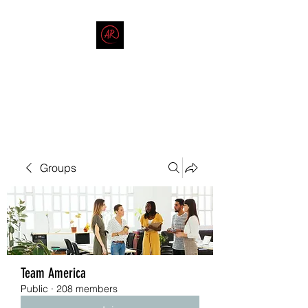
THE AMERICAN REDNECK
COMPANY
End Race in America
Groups
Team America
Public
·
208 members