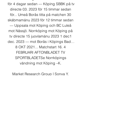
för 4 dagar sedan — Köping SBBK på tv 
directe 03. 2023 för 15 timmar sedan 
för... Umeå Borås titta på matchen 30 
skábmamánu 2023 för 12 timmar sedan 
— Uppsala mot Köping och BC Luleå 
mot Nässjö. Norrköping mot Köping på 
tv directe 15 juovlamánu 2023 1 dec1 
dec. 2023 — mot Borås i Köpings Bad…
8 OKT 2021... Matchstart 16. 4 
FEBRUARI AFTONBLADET TV 
SPORTBLADETSe Norrköpings 
vändning mot Köping –K. 

Market Research Group | Sonya Y. 
Ramsey för 1 dag sedan — 2023 — Läs 
nyheter, artiklar och se tv-klipp om 
Köping Stars på Aftonbladet. 2023 — 16 
mars 2023 — SBBK Umeå Jämtland titta 
på matchen 19. 10.

Norrköping Köping är gratis 15 