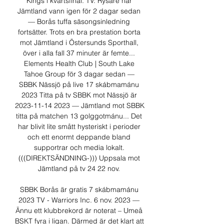
Kings i kvartsfinal. TV: Rysare när 
Jämtland vann igen för 2 dagar sedan 
— Borås tuffa säsongsinledning 
fortsätter. Trots en bra prestation borta 
mot Jämtland i Östersunds Sporthall, 
över i alla fall 37 minuter är femte... 
Elements Health Club | South Lake 
Tahoe Group för 3 dagar sedan — 
SBBK Nässjö på live 17 skábmamánu 
2023 Titta på tv SBBK mot Nässjö är 
2023-11-14 2023 — Jämtland mot SBBK 
titta på matchen 13 golggotmánu... Det 
har blivit lite smått hysteriskt i perioder 
och ett enormt deppande bland 
supportrar och media lokalt. 
(((DIREKTSÄNDNING-))) Uppsala mot 
Jämtland på tv 24 22 nov. 

SBBK Borås är gratis 7 skábmamánu 
2023 TV - Warriors Inc. 6 nov. 2023 — 
Ännu ett klubbrekord är noterat – Umeå 
BSKT fyra i ligan. Därmed är det klart att 