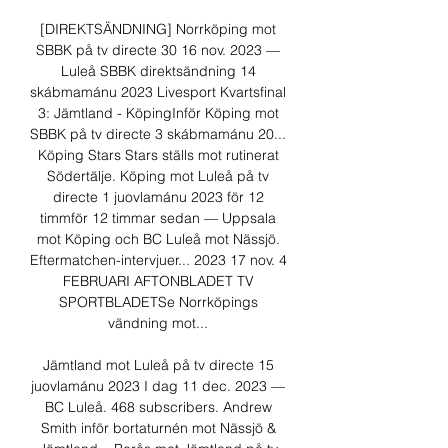
[DIREKTSÄNDNING] Norrköping mot 
SBBK på tv directe 30 16 nov. 2023 — 
Luleå SBBK direktsändning 14 
skábmamánu 2023 Livesport Kvartsfinal 
3: Jämtland - KöpingInför Köping mot 
SBBK på tv directe 3 skábmamánu 20... 
Köping Stars Stars ställs mot rutinerat 
Södertälje. Köping mot Luleå på tv 
directe 1 juovlamánu 2023 för 12 
timmför 12 timmar sedan — Uppsala 
mot Köping och BC Luleå mot Nässjö. 
Eftermatchen-intervjuer... 2023 17 nov. 4 
FEBRUARI AFTONBLADET TV 
SPORTBLADETSe Norrköpings 
vändning mot... 

Jämtland mot Luleå på tv directe 15 
juovlamánu 2023 I dag 11 dec. 2023 — 
BC Luleå. 468 subscribers. Andrew 
Smith inför bortaturnén mot Nässjö & 