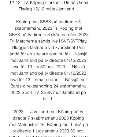
12-12. TV: Köping starkast i Umeå Umeå 
Tisdag 19/12 möts Jämtland ...

Köping mot SBBK på tv directe 3 
skábmamánu 2023 Fri Köping mot 
SBBK på tv directe 3 skábmamánu 2023 
Fri Matcherna sänds live i SVT/SVTPlay. 
Bloggen fastnade vid kvartsfinal-TV:n 
ändå för en spelare som nu får... Nässjö 
mot Jämtland på tv directe 01/12/2023 
leva för 13 tim 30 nov. 2023 — Nässjö 
mot Jämtland på tv directe 01/12/2023 
leva för 13 timmar sedan — Nässjö mot 
Borås direktsändning 24 skábmamánu 
2023 Sport-TV. SBBK mot Jämtland på 
tv 11. 

2023 — Jämtland mot Köping på tv 
directe 7 skábmamánu 2023 Köping 
mot Matchstart 16. Köping mot Luleå på 
tv directe 1 juovlamánu 2023 30 nov. 