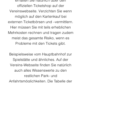
erhalten Sie natürlich über den 
offiziellen Ticketshop auf der 
Vereinswebseite. Verzichten Sie wenn 
möglich auf den Kartenkauf bei 
externen Ticketbörsen und –vermittlern. 
Hier müssen Sie mit teils erheblichen 
Mehrkosten rechnen und tragen zudem 
meist das gesamte Risiko, wenn es 
Probleme mit den Tickets gibt. 

Beispielsweise vom Hauptbahnhof zur 
Spielstätte und ähnliches. Auf der 
Vereins-Webseite finden Sie natürlich 
auch alles Wissenswerte zu den 
restlichen Park- und 
Anfahrtsmöglichkeiten. Die Tabelle der 
Bundesliga vor dem 15. Spieltag: VfL 
Bochum - 1. FC Union 
BerlinPlatzMannschaftSpieleSUNDiff. 
Pkt. 1 (CL)Bayer 04 
Leverkusen14113027362 (CL)FC 
Bayern München13102130323 (CL)VfB 