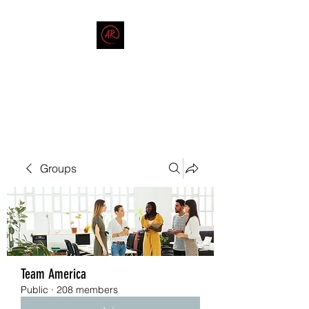
THE AMERICAN REDNECK
COMPANY
End Race in America
Groups
Team America
Public
·
208 members