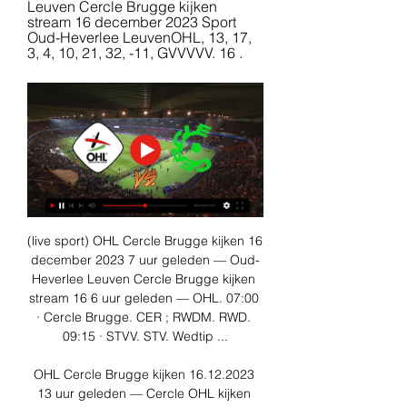
Leuven Cercle Brugge kijken 
stream 16 december 2023 Sport 
Oud-Heverlee LeuvenOHL, 13, 17, 
3, 4, 10, 21, 32, -11, GVVVVV. 16 .
(live sport) OHL Cercle Brugge kijken 16 
december 2023 7 uur geleden — Oud-
Heverlee Leuven Cercle Brugge kijken 
stream 16 6 uur geleden — OHL. 07:00 
· Cercle Brugge. CER ; RWDM. RWD. 
09:15 · STVV. STV. Wedtip ...

OHL Cercle Brugge kijken 16.12.2023 
13 uur geleden — Cercle OHL kijken 