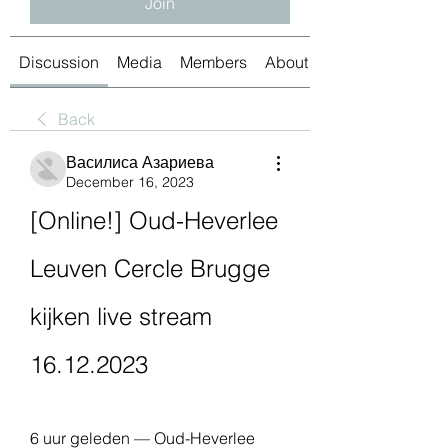
Join
Discussion
Media
Members
About
Back
Василиса Азариева
December 16, 2023
[Online!] Oud-Heverlee 
Leuven Cercle Brugge 
kijken live stream 
16.12.2023
6 uur geleden — Oud-Heverlee 