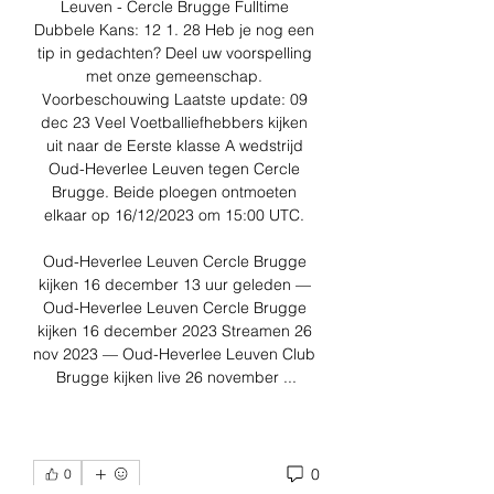
Leuven - Cercle Brugge Fulltime 
Dubbele Kans: 12 1. 28 Heb je nog een 
tip in gedachten? Deel uw voorspelling 
met onze gemeenschap. 
Voorbeschouwing Laatste update: 09 
dec 23 Veel Voetballiefhebbers kijken 
uit naar de Eerste klasse A wedstrijd 
Oud-Heverlee Leuven tegen Cercle 
Brugge. Beide ploegen ontmoeten 
elkaar op 16/12/2023 om 15:00 UTC. 

Oud-Heverlee Leuven Cercle Brugge 
kijken 16 december 13 uur geleden — 
Oud-Heverlee Leuven Cercle Brugge 
kijken 16 december 2023 Streamen 26 
nov 2023 — Oud-Heverlee Leuven Club 
Brugge kijken live 26 november ...
0
0