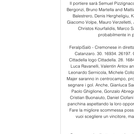
Il portiere sarà Semuel Pizzignacc
Bergonzi, Bruno Martella and Matti
Balestrero, Denis Hergheligiu, K
Giacomo Volpe, Mauro Verzelletti, A
Christos Kourfalidis, Marco S
probabilmente in pa
FeralpiSalò - Cremonese in diret
Catanzaro. 30. 16934. 26197.
Cittadella logo Cittadella. 28. 1
Luca Ravanelli, Valentin Antov an
Leonardo Sernicola, Michele Coll
Majer saranno in centrocampo, pro
segnare i gol. Anche, Gianluca Sar
Paolo Ghiglione, Gonzalo Abrego,
Cristian Buonaiuto, Daniel Ciofan
panchina aspettando la loro opportu
Fare la migliore scommessa possib
vuoi scegliere un vincitore, ma