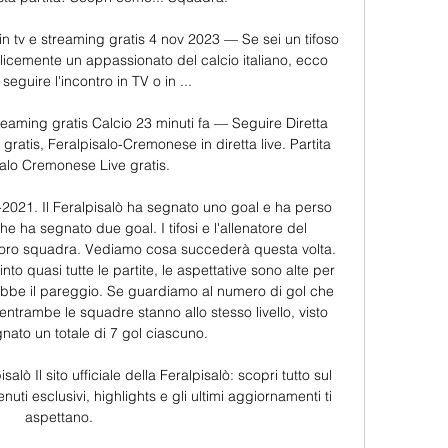
 tv e streaming gratis 4 nov 2023 — Se sei un tifoso 
icemente un appassionato del calcio italiano, ecco 
seguire l'incontro in TV o in ...

eaming gratis Calcio 23 minuti fa — Seguire Diretta 
atis, Feralpisalo-Cremonese in diretta live. Partita 
alo Cremonese Live gratis.

7-2021. Il Feralpisalò ha segnato uno goal e ha perso 
che ha segnato due goal. I tifosi e l'allenatore del 
loro squadra. Vediamo cosa succederà questa volta. 
nto quasi tutte le partite, le aspettative sono alte per 
arebbe il pareggio. Se guardiamo al numero di gol che 
entrambe le squadre stanno allo stesso livello, visto 
ato un totale di 7 gol ciascuno. 

salò Il sito ufficiale della Feralpisalò: scopri tutto sul 
i esclusivi, highlights e gli ultimi aggiornamenti ti 
aspettano.