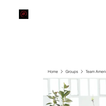
THE AMERICAN REDNECK COMPANY
End Race in America
Home
Shop
Blog
Forum
Contact
Code of Co
Home
Groups
Team Ameri