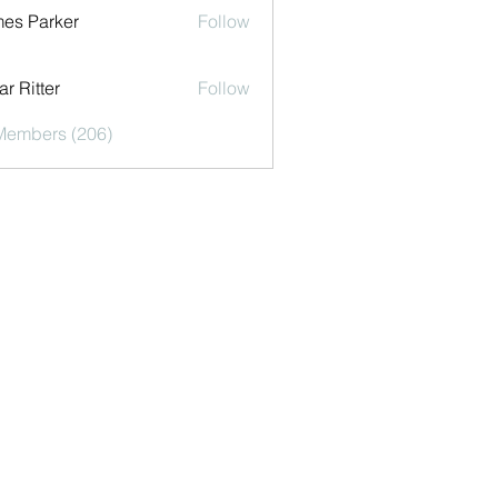
es Parker
Follow
r Ritter
Follow
 Members (206)