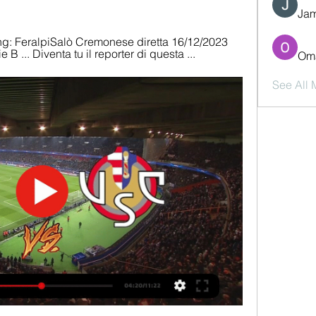
Jam
ng: FeralpiSalò Cremonese diretta 16/12/2023 
B ... Diventa tu il reporter di questa ...
Oma
See All