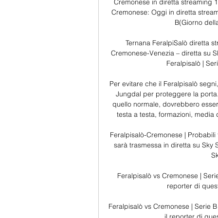
Cremonese in diretta streaming 1
Cremonese: Oggi in diretta stream
B(Giorno della
Ternana FeralpiSalò diretta s
Cremonese-Venezia – diretta su Sk
Feralpisalò | Se
Per evitare che il Feralpisalò seg
Jungdal per proteggere la porta
quello normale, dovrebbero essere
testa a testa, formazioni, media de
Feralpisalò-Cremonese | Probabili
sarà trasmessa in diretta su Sky S
Sk
Feralpisalò vs Cremonese | Serie
reporter di ques
Feralpisalò vs Cremonese | Serie B 
il reporter di qu