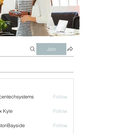
Join
centechsystems
Follow
echsystems
x Kyle
Follow
tonBayside
Follow