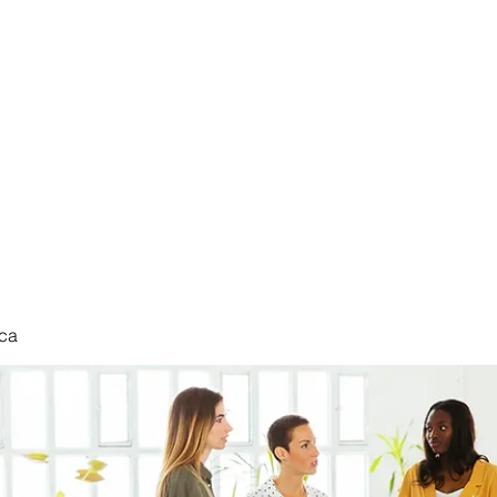
nduct
ca