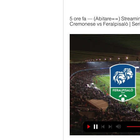
5 ore fa — (Abitare==) Streami
Cremonese vs Feralpisalò | Serie 