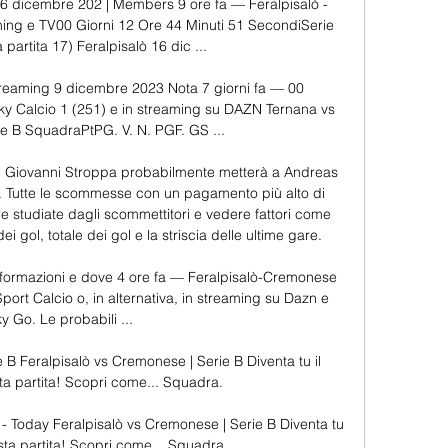
6 dicembre 202 | Members 9 ore fa — Feralpisalò - 
ing e TV00 Giorni 12 Ore 44 Minuti 51 SecondiSerie 
 partita 17) Feralpisalò 16 dic ...

treaming 9 dicembre 2023 Nota 7 giorni fa — 00 
y Calcio 1 (251) e in streaming su DAZN Ternana vs 
rie B SquadraPtPG. V. N. PGF. GS ...

ni, Giovanni Stroppa probabilmente metterà a Andreas 
. Tutte le scommesse con un pagamento più alto di 
 studiate dagli scommettitori e vedere fattori come 
i gol, totale dei gol e la striscia delle ultime gare. 

 formazioni e dove 4 ore fa — Feralpisalò-Cremonese 
port Calcio o, in alternativa, in streaming su Dazn e 
y Go. Le probabili ...

 B Feralpisalò vs Cremonese | Serie B Diventa tu il 
ta partita! Scopri come... Squadra.

- Today Feralpisalò vs Cremonese | Serie B Diventa tu 
esta partita! Scopri come... Squadra.
