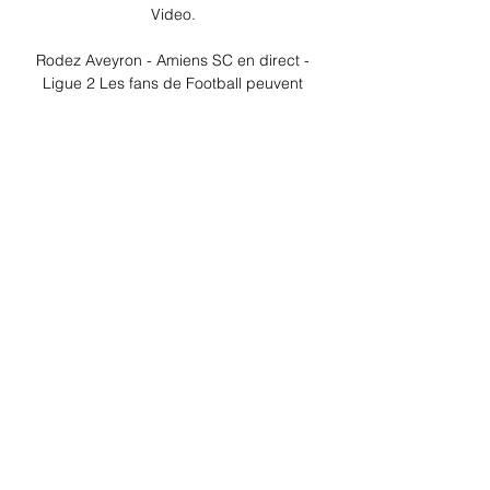
Video. 

Rodez Aveyron - Amiens SC en direct - 
Ligue 2 Les fans de Football peuvent 
lire les derniers titres de l'actualité 
footballistique, des interviews, des 
analyses d'experts et regarder des 
rediffusions ...

Streaming AMIENS SC-Rodez Gratuit En 
Direct. Où Regarder Amiens SC 
Streaming Gratuit TV en direct sur 
internet et en replay streaming. Le live 
streaming Amiens SC TV gratuit est 
limité dans sa diffusion, ...

Rodez - Amiens : Sur quelle chaîne 
regarder le match, et à Chaîne Rodez - 
Amiens. Ci-dessous, la chaîne pour 
regarder aujourd'hui le match Rodez - 
Amiens en direct live. Chaine-foot.com 