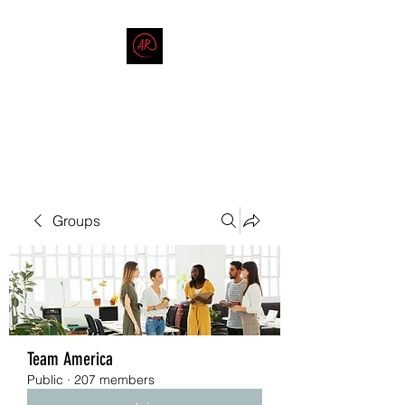
THE AMERICAN REDNECK
COMPANY
End Race in America
Groups
Team America
Public
·
207 members