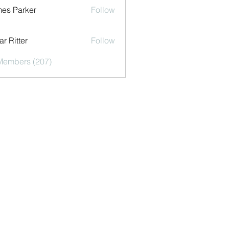
es Parker
Follow
r Ritter
Follow
 Members (207)