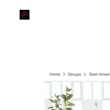
THE AMERICAN REDNECK COMPANY
End Race in America
Home
Shop
Blog
Forum
Contact
Code of Co
Home
Groups
Team Ameri