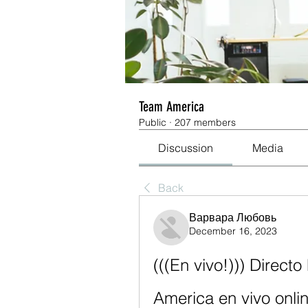
Team America
Public
·
207 members
Discussion
Media
Back
Варвара Любовь
December 16, 2023
(((En vivo!))) Direct
America en vivo onl