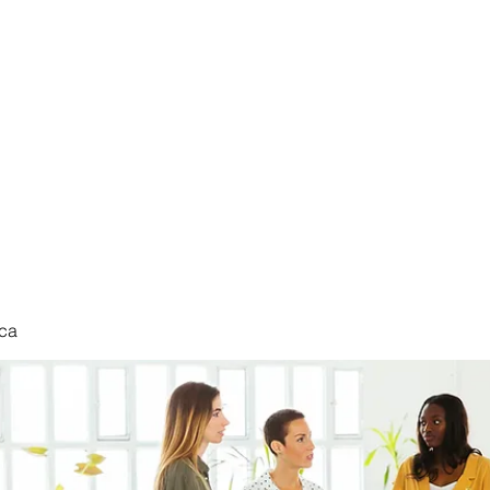
nduct
ca