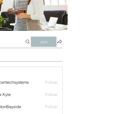
Join
centechsystems
Follow
echsystems
x Kyle
Follow
tonBayside
Follow