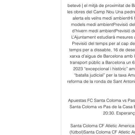
betevé | el mitjà de proximitat de
les obres del Camp Nou Una pedrer
alerta els veïns medi ambientHi 
models medi ambientPrevisió del 
d’hivern medi ambientPrevisió d
L’Ajuntament estudiarà mesures 
Previsió del temps per al cap de 
temps per a dissabte, 16 de des
xarxa d’aigua de Barcelona amb la
transport públic a Barcelona un 
2023 “excepcional i històric” a
“batalla judicial” per la taxa 
reforma de la ronda de Sant Antoni
Apuestas FC Santa Coloma vs Pas d
Santa Coloma vs Pas de la Casa B
20:30. Esperança
Santa Coloma CF Atletic America 
(fútbol)Santa Coloma CF Atletic A