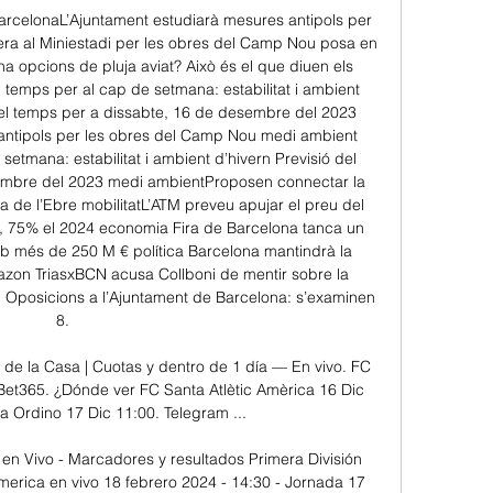
 BarcelonaL’Ajuntament estudiarà mesures antipols per 
a al Miniestadi per les obres del Camp Nou posa en 
ha opcions de pluja aviat? Això és el que diuen els 
temps per al cap de setmana: estabilitat i ambient 
el temps per a dissabte, 16 de desembre del 2023 
antipols per les obres del Camp Nou medi ambient 
setmana: estabilitat i ambient d’hivern Previsió del 
embre del 2023 medi ambientProposen connectar la 
 de l’Ebre mobilitatL’ATM preveu apujar el preu del 
6, 75% el 2024 economia Fira de Barcelona tanca un 
mb més de 250 M € política Barcelona mantindrà la 
Amazon TriasxBCN acusa Collboni de mentir sobre la 
 Oposicions a l’Ajuntament de Barcelona: s’examinen 
8. 

e la Casa | Cuotas y dentro de 1 día — En vivo. FC 
et365. ¿Dónde ver FC Santa Atlètic Amèrica 16 Dic 
 Ordino 17 Dic 11:00. Telegram ...

en Vivo - Marcadores y resultados Primera División 
merica en vivo 18 febrero 2024 - 14:30 - Jornada 17 