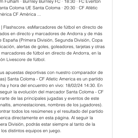
m Fulham · Burnley Burnley FC · 18:30 · FC Everton 
Santa Coloma UE Santa Coloma · 20:30 · CF Atlètic 
èrica CF Amèrica ...

 | Flashscore. esMarcadores de fútbol en directo de 
tados en directo y marcadores de Andorra y de más 
e España (Primera División, Segunda División, Copa 
cación, alertas de goles, goleadores, tarjetas y otras 
 marcadores de fútbol en directo de Andorra, en la 
ón Livescore de fútbol. 

tus apuestas deportivas con nuestro comparador de 
as) Santa Coloma - CF Atletic America es un partido 
ha y hora del encuentro en vivo: 18/02/24 14:30. En 
seguir la evolución del marcador Santa Coloma - CF 
erarte de las principales jugadas y eventos de este 
enaltis, amonestaciones, nombres de los jugadores). 
trar todos los resúmenes y el resultado del partido 
rica directamente en esta página. Al seguir la 
era División, podrás estar siempre al tanto de la 
los distintos equipos en juego. 
