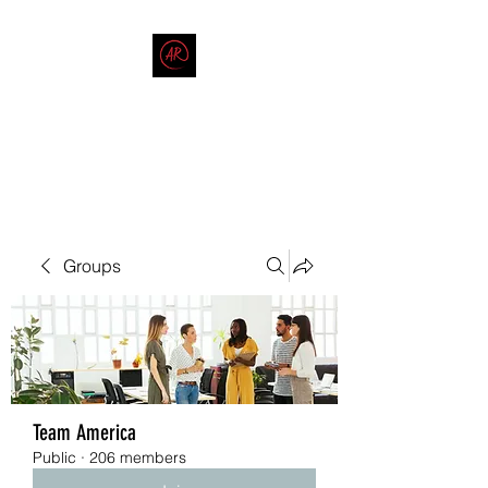
THE AMERICAN REDNECK
COMPANY
End Race in America
Groups
Team America
Public
·
206 members