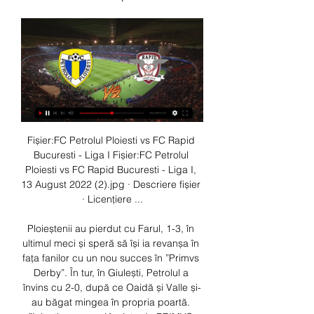
Fișier:FC Petrolul Ploiesti vs FC Rapid Bucuresti - Liga I Fișier:FC Petrolul Ploiesti vs FC Rapid Bucuresti - Liga I, 13 August 2022 (2).jpg · Descriere fișier · Licențiere ...

Ploieștenii au pierdut cu Farul, 1-3, în ultimul meci și speră să își ia revanșa în fața fanilor cu un nou succes în ”Primvs Derby”. În tur, în Giulești, Petrolul a învins cu 2-0, după ce Oaidă și Valle și-au băgat mingea în propria poartă. ”Injecție cu moral înainte de PRIMVS DERBY! Suporterii petroliști au venit la hotelul unde este cazată delegația clubului nostru și i-au aclamat și încurajat pe băieți pentru duelul de mâine cu Rapid, creând o atmosferă fantastică în centrul Ploieștiului! ”, au transmis ”Lupii Galbeni” pe Facebook. Galerie FotoVIDEO cu rezumatul Rapid - Petrolul Ploiești 0-2, meciul tur din SuperLigă:Petrolul Ploiești, gata să își vândă jucătoriiClaudiu Tudor (38 de ani), președintele grupării de pe Ilie Oană, a anunțat că Petrolul își vinde fotbaliștii pentru ”prețul corect”. Oficialul ploieștenilor a transmis că orice jucător poate pleca, dacă oferta va fi una pe placul conducerii. Valentin Țicu (23 ani) sau Seniko Doua (22 de ani) sunt doar două nume scoase în evidență de Claudiu Tudor. 

Program – FC Petrolul2023-12-19 17:30:2419/12/2023 U Craiova 1948 vs FC Petrolul Ploiești 17:30:2417:30Superliga2023-2024Stadion „Ion Oblemenco”, Craiova2023-12-15 20:00:2815/12/2023 FC Petrolul Ploiești vs FC Rapid 1923 20:00:2820:00Superliga2023-2024Stadion Ilie Oană2023-12-10 17:00:2810/12/2023 Farul Constanța vs FC Petrolul Ploiești 3 - 1Superliga2023-2024Stadion Viitorul, Ovidiu2023-12-07 17:00:1407/12/2023 FC Petrolul Ploiești vs Sepsi OSK Sfântu Gheorghe 2 - 2Cupa Romaniei2023-2024Stadion Ilie Oană2023-12-01 17:00:5301/12/2023 FC Voluntari vs FC Petrolul Ploiești 0 - 0Superliga2023-2024Stadion „Anghel Iordănescu”, Voluntari2023-11-24 20:30:0724/11/2023 FC Petrolul Ploiești vs FC Botoșani 2 - 1Superliga2023-2024Stadion Ilie Oană2023-11-11 14:00:5811/11/2023 FC Universitatea Cluj vs FC Petrolul Ploiești 0 - 0Superliga2023-2024Stadion Cluj Arena2023-11-04 16:45:5604/11/2023 Sepsi OSK Sfântu Gheorghe vs FC Petrolul Ploiești 0 - 0Superliga2023-2024Sepsi Arena2023-10-31 18:00:1731/10/2023 AFC Chindia Târgoviște vs FC Petrolul Ploiești 0 - 2Cupa Romaniei2023-2024Stadionul "Eugen Popescu", Târgoviște2023-10-28 20:30:2328/10/2023 FC Petrolul Ploiești vs FCSB 2 - 2Superliga2023-2024Stadion Ilie Oană2023-10-22 18:00:0122/10/2023 Universitatea Craiova vs FC Petrolul Ploiești 1 - 3Superliga2023-2024Stadion „Ion Oblemenco”, Craiova2023-10-07 14:00:2807/10/2023 FC Petrolul Ploiești vs UTA Arad 0 - 0Superliga2023-2024Stadion Ilie Oană2023-10-02 18:00:4302/10/2023 ACSM Politehnica Iași vs FC Petrolul Ploiești 0 - 0Superliga2023-2024Stadion „Emil Alexandrescu”, Iasi2023-09-27 14:00:1527/09/2023 ACS Progresul Pecica vs FC Petrolul Ploiești 1 - 2Cupa Romaniei2023-2024Progresul, Pecica2023-09-24 18:15:2524/09/2023 FC Petrolul Ploiești vs AFC Hermannstadt 0 - 0Superliga2023-2024Stadion Ilie Oană2023-09-18 21:30:3018/09/2023 FC CFR 1907 Cluj vs FC Petrolul Ploiești 1 - 0Superliga2023-2024Stadion Dr. 

Petrolul Ploiești vs Rapid Bucureşti în direct live 15 decem acum 3 ore — Biletele pentru meciul Rapid București se pot achiziționa online, de pe site-ul Entertix sau de la casele de bilete, până la startul ...

În cazul celui de-al doilea, inclusiv FCSB este pe urmele sale. ”Am spus-o și o spun mereu: cu siguranță vom vinde pentru prețul corect. Jucătorii sunt de vânzare. Inclusiv Messi e de vânzare, inclusiv Ronaldo a fost la vremea lui de vânzare. Toți jucătorii, pe prețul corect, pot fi vânduți, dar nu pentru că ai nevoie de bani. Când îți vine o ofertă bună și pentru club, și pentru jucător, nu ai cum să îl ții. Nu e normal să îl ții dacă este oferta, mă repet, corectă pentru club și pentru jucător. (n. 

Petrolul Ploiești vs Rapid Bucureşti în direct 2022 15 decem acum 13 ore — Petrolul Ploiești vs Rapid Bucureşti în direct 2022 15 decembrie 2023 dec. FC PETROLUL - RAPID. Ploiesti. Stadion Ilie Oana Ploiesti.

”Injecție cu moral”. Suporterii Petrolului, spectacol în centrul Ploieștiului, cu o zi înaintea derby-ului cu RapidSuperLiga: Petrolul - Rapid, vineri, 20:00, DGS 1 SuperLiga: Voluntari - FCU Craiova, vineri, 17:00, DGS 1 În următorul meci, ”Lupii Galbeni” o vor întâlni pe rivala Rapid. Meciul va avea loc pe 15 decembrie, de la ora 20:00 și va fi transmis în direct pe Digi Sport 1. Suporterii Petrolului Ploiești, spectacol total în centrul orașului”Primvs Derby” va putea fi urmărit în direct de către abonații RCS-RDS pe Digi Sport 1, aplicația Digi Sport și pe site-ul digisport. ro, pe teritoriul României. Cu o zi înaintea meciului cu Rapid, suporterii Petrolului s-au strâns în centrul orașului, unde și-au încurajat favoriții. 

Petrolul Ploiești vs Rapid Bucureşti în direct 2022 15 decem acum 12 ore — Petrolul Ploiești vs Rapid Bucureşti în direct 2022 15 decembrie 2023 National Arena, Bulevardul Basarabia 37-39, Bucuresti.

Fișier:FC Petrolul Ploiesti vs FC Rapid Bucuresti - Liga I, 13 August 2022 (2). jpg - WikipediaFișier Istoricul fișierului Utilizarea fișierului Utilizarea globală a fișierului Informații Apăsați pe Data și ora pentru a vedea versiunea trimisă atunci. Data și oraMiniaturăDimensiuniUtilizatorComentariu actuală14 august 2022 22:112. 111x1. 489 (980 KB)8Dodo8Uploaded own work with UploadWizard Următoarele pagini conțin această imagine: Următoarele alte proiecte wiki folosesc acest fișier: Utilizare la ja. 

”Injecție cu moral”. Suporterii Petrolului, spectacol în acum 20 de ore — FOTBAL:RAPID BUCURESTI-PETROLUL PLOIESTI, SUPERLIGA SUPERBET (14.12.2022) Poti actualiza setarile modulelor coookie direct din browser sau de ...

[LIVESTREAM TV<<<] Petrolul vs Rapid în direct 2022 acum 16 ore — [LIVESTREAM TV<<<] Petrolul vs Rapid în direct 2022 15.12.2023 Petrolul Ploiești versus Rapid București in the Liga I, on 13 August 2022.

Am simțit, în ultimele zile, freamătul din Ploiești, este clar că vom avea un stadion plin și vrem să câștigăm, atât pentru a ne face suporterii fericiți, cât și pentru a rămâne într-o luptă pe care vrem să o ducem până la capăt, pentru pozițiile fruntașe ale clasamentului”, a mărturisit Florin Pîrvu, în prefața pe care a făcut-o, în această după-amiază, confruntării de mâine seară. „Avem în față un joc foarte greu, dar pe care suntem pregătiți să-l abordăm la victorie. 

Suntem concentrați, i-am văzut pe băieți cu o determinare foarte mare la antrenamente și pregătiți să dea totul pe teren. Știm că suporterii noștri vor fi cel de-al 12-lea jucător, așa că avem toate premisele să ne prezentăm bine la partida de mâine seară”, a continuat tehnicianul „galben-albaștrilor”, cel care are vești bune și în ceea ce privește lotul de jucători. „Suntem cu lotul aproape complet, pentru că Omrani și-a revenit și s-a pregătit normal în aceste zile, după ce înaintea jocului cu Farul a acuzat o problemă medicală, iar Diomande a terminat cele două etape de suspendare și este, astfel, apt de joc. 

r. ați primit vreo ofertă, corectă și concretă, pentru vreun jucător? ) Discuții sunt foarte multe. Important este ca jucătorii să joace bine aceste două etape și dacă va fi ceva să se concretizeze, clubul este deschis pentru orice jucător, pentru că ăsta e cursul fotbalului. Este posibil orice în iarnă pentru prețul corect. Atât pentru Țicu, pentru Seniko, cât și pentru ceilalți jucători. Pentru prețul corect vor pleca. Dar nu vom vinde pe nimic, 100%”, a declarat Claudiu Tudor pentru iamsport. ro. 

Rămâne, în continuare, în afara lotului Petrovic, el a încercat să se antreneze iari, dar a simțit dureri, așa că nu ne vom putea baza pe el pentru acest meci”, a mai spus Pîrvu. La rândul său, „căpitanul” Petrolului, Vali Țicu, știe foarte bine ce înseamnă un meci contra Rapidului, așa încât și mesajul lui a fost unul cât se poate de direct. „Știm ce meci ne asteapta și ce atmosferă o să fie pe stadion! Cred că am reușit să-i facem pe toti cei din vestiar să înțeleagă ce înseamnă această confruntare și, zic eu, suntem pregătiți să înfruntăm Rapidul. Am demonstrat că-i putem bate, suntem încrezători în forțele noastra și vom juca doar la victorie”, a spus Țicu. 

Petrolul Ploiești vs Rapid Bucureşti în direct live 15.12.20 acum 16 ore — În prezent, Petrolul Ploiești Rank -, în timp ce Rapid București FC Petrolul Ploiesti Biletele pentru meciul Rapid București se ...

FC Petrolul Ploiesti Biletele pentru meciul Rapid București se pot achiziționa online, de pe site-ul Entertix sau de la casele de bilete, până la startul meciului!

FC Petrolul – Rapid București/„Primvs Derby” la final de an – FC PetrolulTragem cortina peste meciurile disputate în 2023 pe „Ilie Oană” cu o reprezentație de gală: FC Petrolul – Rapid, vineri, ora 20. 00. „Primvs Derby” la final de an! Ce duel vom avea, mâine seară, pe „Ilie Oană”, în ultima apariție a „lupilor”, pe teren propriu, în 2023! „Este un meci așteptat cu mare interes de toată lumea și știm foarte bine lucrul acesta. 

Scoruri live Rapid București, rezultate și program meciuri, Petrolul - Rapid București live | Fotbal, RomâniaAJUTOR: Sunteți pe pagina de scoruri ale echipei Rapid București din secțiunea Fotbal/România. Pe Flashscore. ro găsiți rezultatele finale și parțiale ale echipei Rapid București, clasamente și detalii meciuri (marcatori, cartonașe roșii, comparare cote). Pe lângă rezultatele echipei Rapid București puteți urmări peste 1000 de competiții de fotbal din mai mult de 90 de țări din toată lumea pe Flashscore. 

Petrolul Ploiești vs Rapid București În Direct Petrolul Ploiești vs Rapid București live începe pe 16/12/2023 la 16:00 utc time în Liga 1. În prezent, Petrolul Ploiești Rank -, în timp ce Rapid București ...

Petrolul Ploiesti vs Rapid Bucuresti H2H 15 dec 2023 Petrolul Ploiesti - Rapid Bucuresti H2H. Head to head statistics and prediction, goals, past matches, actual form for Liga I. Compare teams statistics.

Petrolul vs Rapid în direct 2022 15 decembrie 2023