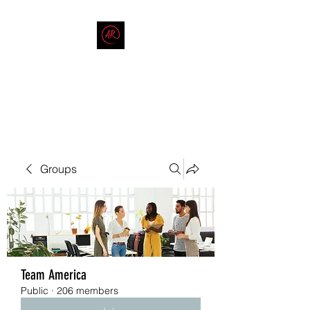
THE AMERICAN REDNECK
COMPANY
End Race in America
Groups
Team America
Public
·
206 members