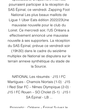
pourraient participer à la réception du 
SAS Épinal, ce vendredi. Zapping Foot 
National Les plus beaux maillots de 
Ligue 1 Uber Eats édition 2022/23Une 
mauvaise nouvelle pour le club du 
Loiret. Ce mercredi soir, l’US Orléans a 
effectivement annoncé une mauvaise 
nouvelle à ses supporters. La réception 
du SAS Épinal, prévue ce vendredi soir 
(19h30) dans le cadre du seizième 
multiplex de National se disputera sur le 
terrain annexe synthétique du stade de 
la Source. 

NATIONAL Les résumés · J15 I FC 
Martigues - Chamois Niortais (1-0) · J15 
I Red Star FC – Nîmes Olympique (2-0) · 
J15 I FC Rouen – SO Cholet (5-1) · J15 I 
SA Épinal - LB ...

Pronostic : Orléans - Épinal Suivez le 