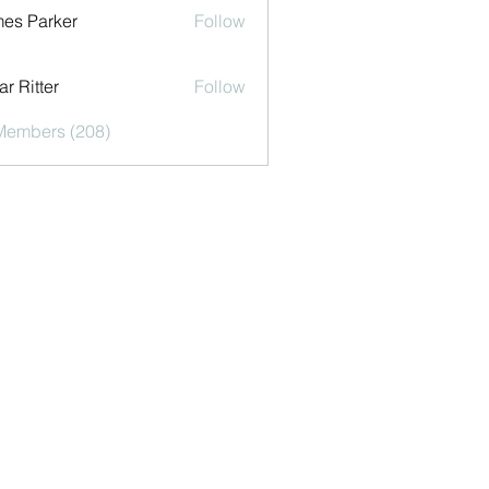
es Parker
Follow
r Ritter
Follow
 Members (208)