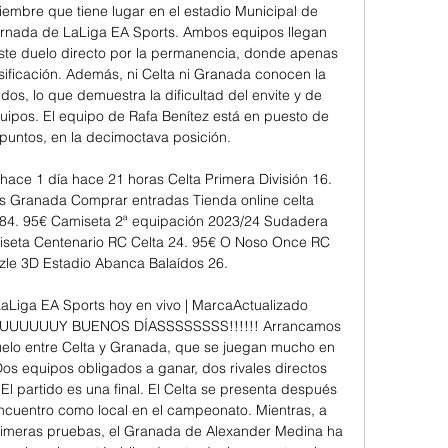
iembre que tiene lugar en el estadio Municipal de 
ornada de LaLiga EA Sports. Ambos equipos llegan 
este duelo directo por la permanencia, donde apenas 
sificación. Además, ni Celta ni Granada conocen la 
idos, lo que demuestra la dificultad del envite y de 
ipos. El equipo de Rafa Benítez está en puesto de 
untos, en la decimoctava posición. 

hace 1 día hace 21 horas Celta Primera División 16. 
s Granada Comprar entradas Tienda online celta 
84. 95€ Camiseta 2ª equipación 2023/24 Sudadera 
iseta Centenario RC Celta 24. 95€ O Noso Once RC 
zle 3D Estadio Abanca Balaídos 26. 

LaLiga EA Sports hoy en vivo | MarcaActualizado 
UUUUUUUUY BUENOS DÍASSSSSSSS!!!!!! Arrancamos 
uelo entre Celta y Granada, que se juegan mucho en 
 Dos equipos obligados a ganar, dos rivales directos 
El partido es una final. El Celta se presenta después 
ncuentro como local en el campeonato. Mientras, a 
primeras pruebas, el Granada de Alexander Medina ha 