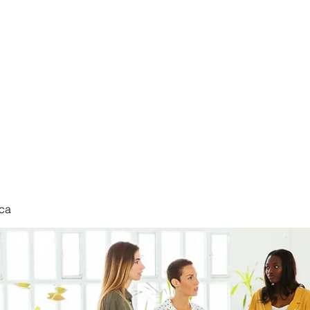
nduct
ca