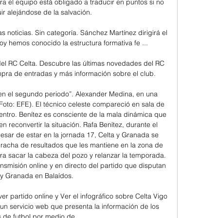
a el equipo está obligado a traducir en puntos si no 
ir alejándose de la salvación. 

 noticias. Sin categoría. Sánchez Martínez dirigirá el 
 hemos conocido la estructura formativa fe ...

 del RC Celta. Descubre las últimas novedades del RC 
mpra de entradas y más información sobre el club.

en el segundo periodo”. Alexander Medina, en una 
oto: EFE). El técnico celeste compareció en sala de 
ntro. Benítez es consciente de la mala dinámica que 
n reconvertir la situación. Rafa Benítez, durante el 
pesar de estar en la jornada 17, Celta y Granada se 
racha de resultados que les mantiene en la zona de 
ra sacar la cabeza del pozo y relanzar la temporada. 
nsmisión online y en directo del partido que disputan 
 y Granada en Balaídos. 

er partido online y Ver el infográfico sobre Celta Vigo 
un servicio web que presenta la información de los 
 de futbol por medio de ...