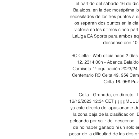
el partido del sábado 16 de dic
Balaídos, en la decimoséptima j
necesitados de los tres puntos a 
los separan dos puntos en la cla
victoria en los últimos cinco part
LaLiga EA Sports para ambos equ
descenso con 10 p
RC Celta - Web oficialhace 2 días 
12. 2314:00h - Abanca Balaído
Camiseta 1ª equipación 2023/24 
Centenario RC Celta 49. 95€ Cam
Celta 16. 95€ Puz
Celta - Granada, en directo | 
16/12/2023 12:34 CET ¡¡¡¡¡¡¡MU
ya este directo del apasionante d
la zona baja de la clasificación.
peleando por salir del descenso... 
de no haber ganado ni un solo e
pesar de la dificultad de las dos 