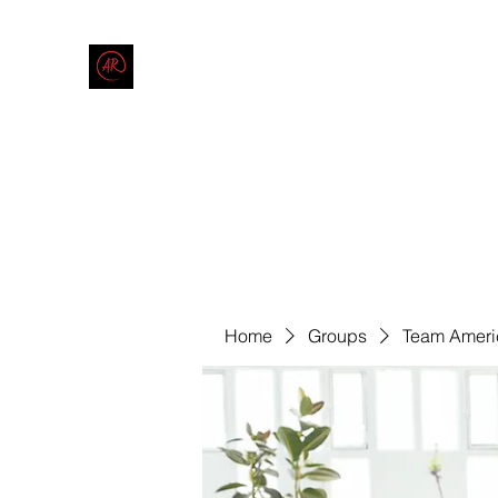
THE AMERICAN REDNECK COMPANY
End Race in America
Home
Shop
Blog
Forum
Contact
Code of Co
Home
Groups
Team Ameri