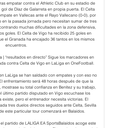
tras empatar contra el Athletic Club en su estadio de 
ol de Díaz de Galarreta en propia puerta. El Celta 
mpate en Vallecas ante el Rayo Vallecano (0-0), por 
en la pasada jornada pero necesitan sumar de tres 
contrando muchas dificultades en la zona defensiva, 
 goles. El Celta de Vigo ha recibido 25 goles en 
que el Granada ha encajado 36 tantos en los mismos 
encuentros. 

 | “resultados en directo” Sigue los marcadores en 
ada contra Celta de Vigo en LaLiga en OneFootball.

a en LaLiga se han saldado con empates y con eso no 
 El enfrentamiento será 48 horas después de que la 
mostrase su total confianza en Benítez y su trabajo, 
l último partido disputado en Vigo escuchase los 
 existe, pero el entrenador necesita victorias. El 
da tres duelos directos seguidos ante Celta, Sevilla 
e este particular tour comenzará en Balaídos. 

e el partido de LALIGA EA SportsBalaídos acoge este 