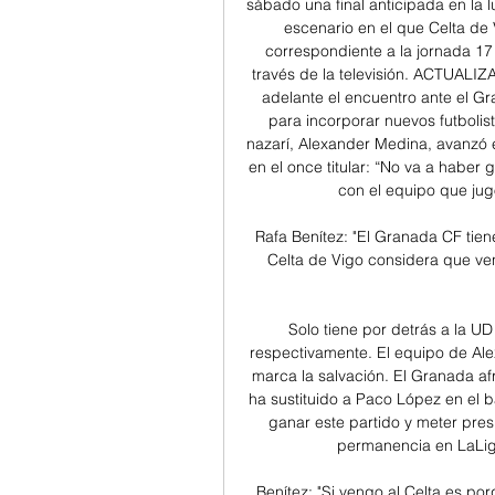
sábado una final anticipada en la l
escenario en el que Celta de
correspondiente a la jornada 17
través de la televisión. ACTUALIZ
adelante el encuentro ante el Gr
para incorporar nuevos futbolist
nazarí, Alexander Medina, avanzó 
en el once titular: “No va a habe
con el equipo que jugó
Rafa Benítez: "El Granada CF tiene
Celta de Vigo considera que ven
Solo tiene por detrás a la U
respectivamente. El equipo de Ale
marca la salvación. El Granada af
ha sustituido a Paco López en el b
ganar este partido y meter presi
permanencia en LaLiga
Benítez: "Si vengo al Celta es por