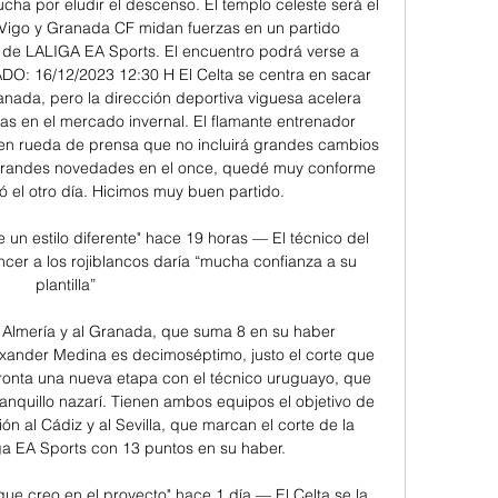
ucha por eludir el descenso. El templo celeste será el 
 Vigo y Granada CF midan fuerzas en un partido 
 de LALIGA EA Sports. El encuentro podrá verse a 
ADO: 16/12/2023 12:30 H El Celta se centra en sacar 
anada, pero la dirección deportiva viguesa acelera 
as en el mercado invernal. El flamante entrenador 
en rueda de prensa que no incluirá grandes cambios 
r grandes novedades en el once, quedé muy conforme 
 el otro día. Hicimos muy buen partido. 

 un estilo diferente" hace 19 horas — El técnico del 
cer a los rojiblancos daría “mucha confianza a su 
plantilla”

D Almería y al Granada, que suma 8 en su haber 
xander Medina es decimoséptimo, justo el corte que 
ronta una nueva etapa con el técnico uruguayo, que 
anquillo nazarí. Tienen ambos equipos el objetivo de 
ón al Cádiz y al Sevilla, que marcan el corte de la 
 EA Sports con 13 puntos en su haber. 

que creo en el proyecto" hace 1 día — El Celta se la 