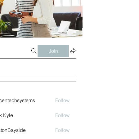
Join
centechsystems
Follow
echsystems
x Kyle
Follow
tonBayside
Follow