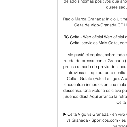
dejado síntomas positivos que ahor
quiere segu
Radio Marca Granada: Inicio Últimas
Celta de Vigo-Granada CF Hoy
RC Celta - Web oficial Web oficial
Celta, servicios Mais Celta, co
Me gustó el equipo, sobre todo 
rueda de prensa con el Granada (F
prensa a modo de previa del encue
atraviesa el equipo, pero confía e
Celta - Getafe (Foto: LaLiga). A 
encuentran inmersos en una mala 
descenso. Una victoria es clave pa
¡Buenos días! Aquí arranca la retra
Celta
▶️ Celta Vigo vs Granada - en vivo v
vs Granada - Sporticos.com - es 
partidos