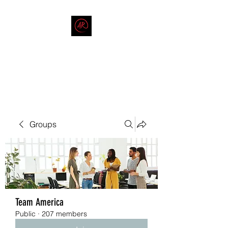
THE AMERICAN REDNECK
COMPANY
End Race in America
Groups
Team America
Public
·
207 members