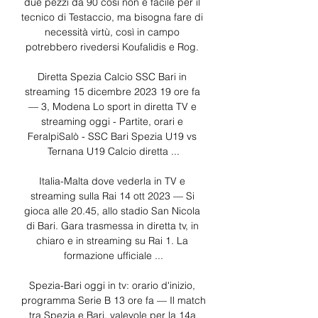
due pezzi da 90 così non è facile per il 
tecnico di Testaccio, ma bisogna fare di 
necessità virtù, così in campo 
potrebbero rivedersi Koufalidis e Rog. 

Diretta Spezia Calcio SSC Bari in 
streaming 15 dicembre 2023 19 ore fa 
— 3, Modena Lo sport in diretta TV e 
streaming oggi - Partite, orari e 
FeralpiSalò - SSC Bari Spezia U19 vs 
Ternana U19 Calcio diretta ...

Italia-Malta dove vederla in TV e 
streaming sulla Rai 14 ott 2023 — Si 
gioca alle 20.45, allo stadio San Nicola 
di Bari. Gara trasmessa in diretta tv, in 
chiaro e in streaming su Rai 1. La 
formazione ufficiale ...

Spezia-Bari oggi in tv: orario d'inizio, 
programma Serie B 13 ore fa — Il match 
tra Spezia e Bari, valevole per la 14a 