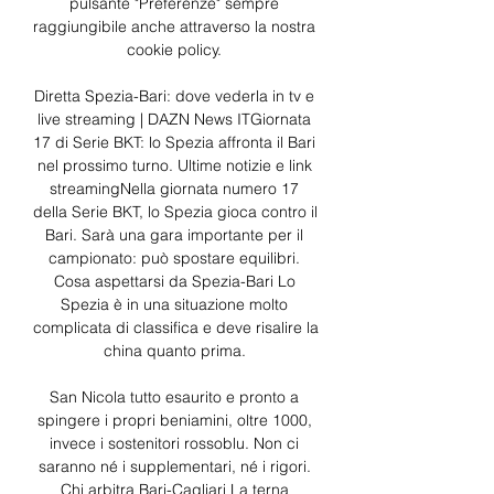
pulsante "Preferenze" sempre 
raggiungibile anche attraverso la nostra 
cookie policy. 

Diretta Spezia-Bari: dove vederla in tv e 
live streaming | DAZN News ITGiornata 
17 di Serie BKT: lo Spezia affronta il Bari 
nel prossimo turno. Ultime notizie e link 
streamingNella giornata numero 17 
della Serie BKT, lo Spezia gioca contro il 
Bari. Sarà una gara importante per il 
campionato: può spostare equilibri. 
Cosa aspettarsi da Spezia-Bari Lo 
Spezia è in una situazione molto 
complicata di classifica e deve risalire la 
china quanto prima. 

San Nicola tutto esaurito e pronto a 
spingere i propri beniamini, oltre 1000, 
invece i sostenitori rossoblu. Non ci 
saranno né i supplementari, né i rigori. 
Chi arbitra Bari-Cagliari La terna 