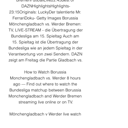
BremenFußballLive22:45Best of 
DAZNHighlightsHighlights-
23:15Originals: LuckyDer talentierte Mr. 
FerrariDoku- Getty Images Borussia 
Mönchengladbach vs. Werder Bremen: 
TV, LIVE-STREAM - die Übertragung der 
Bundesliga am 15. Spieltag Auch am 
15. Spieltag ist die Übertragung der 
Bundesliga wie an jedem Spieltag in der 
Verantwortung von zwei Sendern. DAZN 
zeigt am Freitag die Partie Gladbach vs. 

How to Watch Borussia 
Monchengladbach vs. Werder 8 hours 
ago — Find out where to watch the 
Bundesliga matchup between Borussia 
Monchengladbach and Werder Bremen 
streaming live online or on TV.

Mönchengladbach v Werder live watch 
15.12.2023 in 8 hours 13 hours ago — 
How to Watch Borussia 