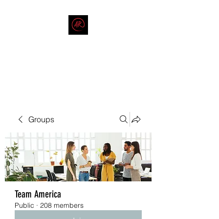
THE AMERICAN REDNECK
COMPANY
End Race in America
Groups
Team America
Public
·
208 members