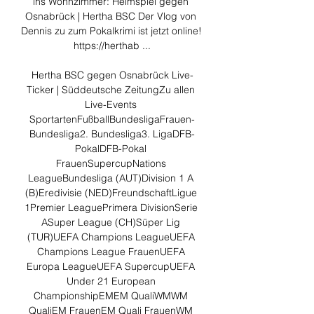
ins Wohnzimmer: Heimspiel gegen 
Osnabrück | Hertha BSC Der Vlog von 
Dennis zu zum Pokalkrimi ist jetzt online! 
https://herthab ...

Hertha BSC gegen Osnabrück Live-
Ticker | Süddeutsche ZeitungZu allen 
Live-Events 
SportartenFußballBundesligaFrauen-
Bundesliga2. Bundesliga3. LigaDFB-
PokalDFB-Pokal 
FrauenSupercupNations 
LeagueBundesliga (AUT)Division 1 A 
(B)Eredivisie (NED)FreundschaftLigue 
1Premier LeaguePrimera DivisionSerie 
ASuper League (CH)Süper Lig 
(TUR)UEFA Champions LeagueUEFA 
Champions League FrauenUEFA 
Europa LeagueUEFA SupercupUEFA 
Under 21 European 
ChampionshipEMEM QualiWMWM 
QualiEM FrauenEM Quali FrauenWM 