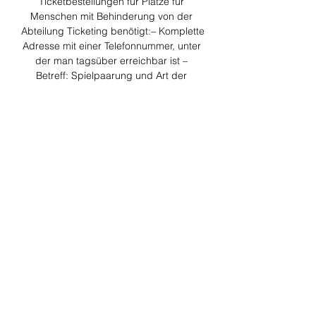
Ticketbestellungen für Plätze für 
Menschen mit Behinderung von der 
Abteilung Ticketing benötigt:– Komplette 
Adresse mit einer Telefonnummer, unter 
der man tagsüber erreichbar ist – 
Betreff: Spielpaarung und Art der 
Behinderung – Eine Kopie des 
Schwerbehindertenausweises (Vorder- 
und Rückseite)Für Karten, die nicht 
mehr auf dem Postweg zugestellt 
werden können, ist die Hinterlegung der 
Karten am Spieltag ab Stadionöffnung 
bis 15 Minuten vor Spielbeginn am 
zuständigen Kassenhäuschen möglich. 
Zur Abholung muss die Person mit 
Behinderung mit dem Original des 
Behindertenausweises am 
Kassenhäuschen vorbeikommen. 
Kontakt zur Ticketing-Abteilung Bei 
Schreiben per Post als Betreff bitte 
„Karten für Menschen mit Behinderung“ 
o. 
