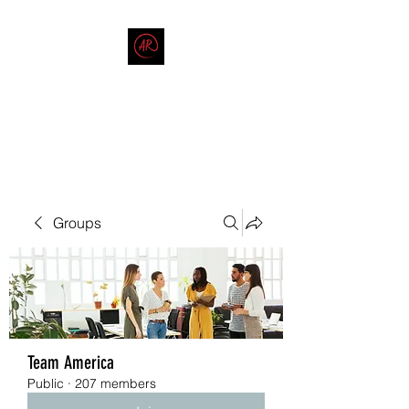
THE AMERICAN REDNECK
COMPANY
End Race in America
Groups
Team America
Public
·
207 members