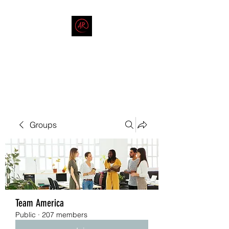
THE AMERICAN REDNECK
COMPANY
End Race in America
Groups
Team America
Public
·
207 members