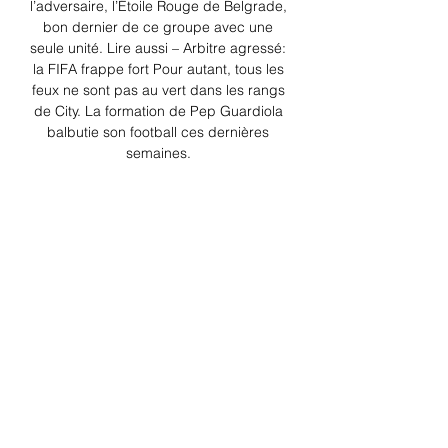
l’adversaire, l’Étoile Rouge de Belgrade, 
bon dernier de ce groupe avec une 
seule unité. Lire aussi – Arbitre agressé: 
la FIFA frappe fort Pour autant, tous les 
feux ne sont pas au vert dans les rangs 
de City. La formation de Pep Guardiola 
balbutie son football ces dernières 
semaines. 

Auxerre — AC Ajaccio - Live Sport 
Streaming Live Video Streaming! 
FootballFrance. Ligue 2. Regarder 
Auxerre — AC Ajaccio à 14:00 GMT, 
16.12.2023 en direct gratuit sur notre 
site.

France Bleu Auxerre – Écouter la radio 
en direct, actualité il y a 10 heures — 
Tout l'univers de votre radio : actualité 
locale, événements, programmes, 
fréquence et infos de contact. Écoutez 
France Bleu Auxerre en ...
