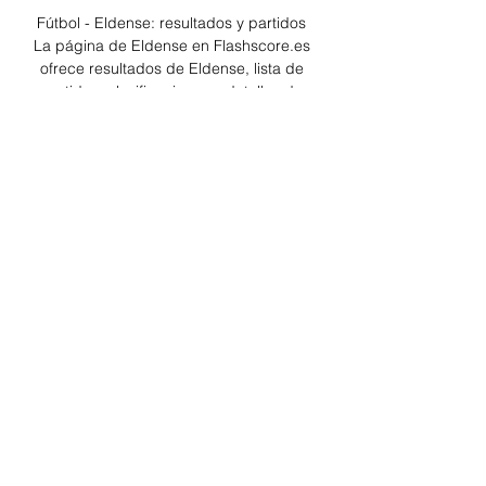
Fútbol - Eldense: resultados y partidos 
La página de Eldense en Flashscore.es 
ofrece resultados de Eldense, lista de 
partidos, clasificaciones y detalles de 
los partidos.

Eldense vs Racing: estadísticas previas 
y datos en directo hace 35 minutos — 
Sigue el partido de hoy en directo entre 
Eldense vs Racing de LaLiga 
Hypermotion 2023/2024. Con marcador, 
goles, jugadas y resultado.

resultados, partidos, Eldense - Racing 
de Santander en Resultados de Eldense 
y partidos - sigue los marcadores de 
Eldense en directo, resultados, partidos 
y detalles de partidos en Livesport.com.