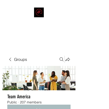
THE AMERICAN REDNECK
COMPANY
End Race in America
Groups
Team America
Public
·
207 members