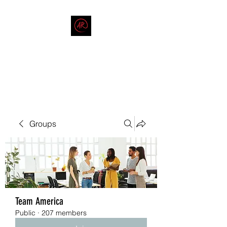
THE AMERICAN REDNECK
COMPANY
End Race in America
Groups
Team America
Public
·
207 members