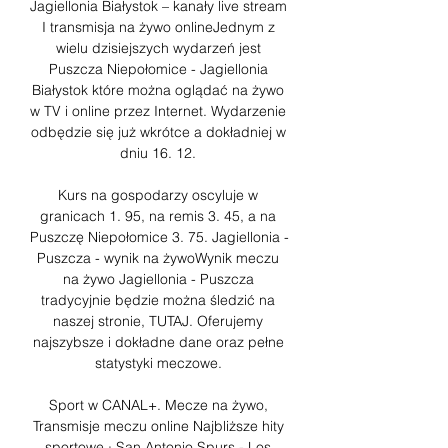
Jagiellonia Białystok – kanały live stream 
I transmisja na żywo onlineJednym z 
wielu dzisiejszych wydarzeń jest 
Puszcza Niepołomice - Jagiellonia 
Białystok które można oglądać na żywo 
w TV i online przez Internet. Wydarzenie 
odbędzie się już wkrótce a dokładniej w 
dniu 16. 12. 

Kurs na gospodarzy oscyluje w 
granicach 1. 95, na remis 3. 45, a na 
Puszczę Niepołomice 3. 75. Jagiellonia - 
Puszcza - wynik na żywoWynik meczu 
na żywo Jagiellonia - Puszcza 
tradycyjnie będzie można śledzić na 
naszej stronie, TUTAJ. Oferujemy 
najszybsze i dokładne dane oraz pełne 
statystyki meczowe. 

Sport w CANAL+. Mecze na żywo, 
Transmisje meczu online Najbliższe hity 
sportowe · San Antonio Spurs - Los 