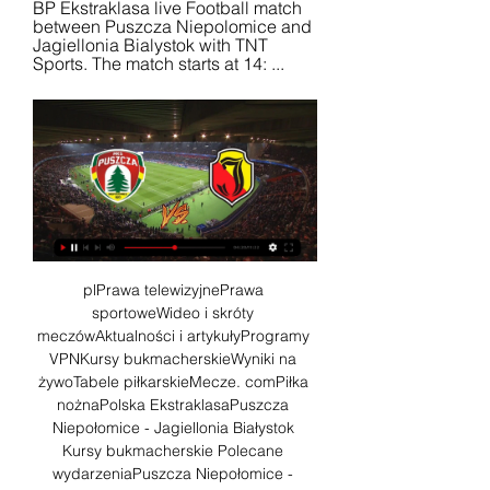
BP Ekstraklasa live Football match 
between Puszcza Niepolomice and 
Jagiellonia Bialystok with TNT 
Sports. The match starts at 14: ...
plPrawa telewizyjnePrawa 
sportoweWideo i skróty 
meczówAktualności i artykułyProgramy 
VPNKursy bukmacherskieWyniki na 
żywoTabele piłkarskieMecze. comPiłka 
nożnaPolska EkstraklasaPuszcza 
Niepołomice - Jagiellonia Białystok 
Kursy bukmacherskie Polecane 
wydarzeniaPuszcza Niepołomice - 