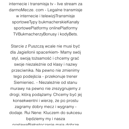
internecie i transmisja tv - live stream za 
darmoMecze. com - Legalne transmisje 
w internecie i telewizjiTransmisje 
sportoweTypy bukmacherskieKanały 
sportowePlatformy onlinePlatformy 
TVBukmacherzyBonusy i kodyBets. 

Starcie z Puszczą wcale nie musi być 
dla Jagiellonii spacerkiem- Mamy swój 
styl, swoją tożsamość i chcemy grać 
swoje niezależnie od klasy i nazwy 
przeciwnika. Na pewno nie zmienimy 
tego podejścia - przekonuje trener 
Siemieniec. - Niezależnie od stanu 
murawy na pewno nie zrezygnujemy z 
drogi, którą podążamy. Chcemy być jej 
konsekwentni i wierzę, że po prostu 
zagramy dobry mecz i wygramy - 
dodaje. Rui Nene: Kluczem do sukcesu 
będziemy my i nasza 
postawaBiałostoczanie mają dobrze 