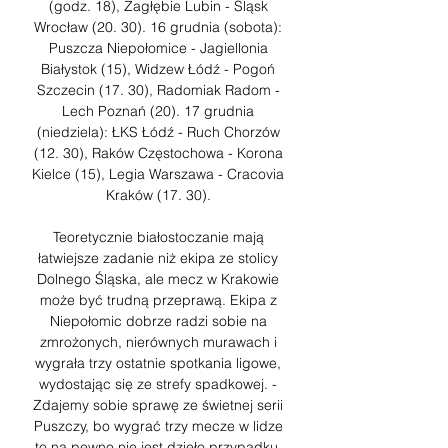
(godz. 18), Zagłębie Lubin - Śląsk 
Wrocław (20. 30). 16 grudnia (sobota): 
Puszcza Niepołomice - Jagiellonia 
Białystok (15), Widzew Łódź - Pogoń 
Szczecin (17. 30), Radomiak Radom - 
Lech Poznań (20). 17 grudnia 
(niedziela): ŁKS Łódź - Ruch Chorzów 
(12. 30), Raków Częstochowa - Korona 
Kielce (15), Legia Warszawa - Cracovia 
Kraków (17. 30). 

Teoretycznie białostoczanie mają 
łatwiejsze zadanie niż ekipa ze stolicy 
Dolnego Śląska, ale mecz w Krakowie 
może być trudną przeprawą. Ekipa z 
Niepołomic dobrze radzi sobie na 
zmrożonych, nierównych murawach i 
wygrała trzy ostatnie spotkania ligowe, 
wydostając się ze strefy spadkowej. - 
Zdajemy sobie sprawę ze świetnej serii 
Puszczy, bo wygrać trzy mecze w lidze 
to na pewno nie jest dzieło przypadku. 
