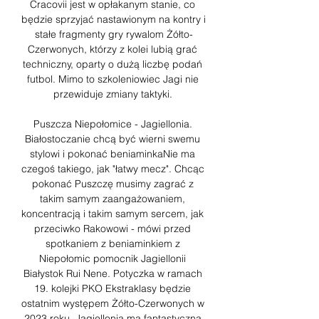
Cracovii jest w opłakanym stanie, co 
będzie sprzyjać nastawionym na kontry i 
stałe fragmenty gry rywalom Żółto-
Czerwonych, którzy z kolei lubią grać 
techniczny, oparty o dużą liczbę podań 
futbol. Mimo to szkoleniowiec Jagi nie 
przewiduje zmiany taktyki. 

Puszcza Niepołomice - Jagiellonia. 
Białostoczanie chcą być wierni swemu 
stylowi i pokonać beniaminkaNie ma 
czegoś takiego, jak "łatwy mecz". Chcąc 
pokonać Puszczę musimy zagrać z 
takim samym zaangażowaniem, 
koncentracją i takim samym sercem, jak 
przeciwko Rakowowi - mówi przed 
spotkaniem z beniaminkiem z 
Niepołomic pomocnik Jagiellonii 
Białystok Rui Nene. Potyczka w ramach 
19. kolejki PKO Ekstraklasy będzie 
ostatnim występem Żółto-Czerwonych w 
2023 roku. Jagiellonia ma fantastyczną 