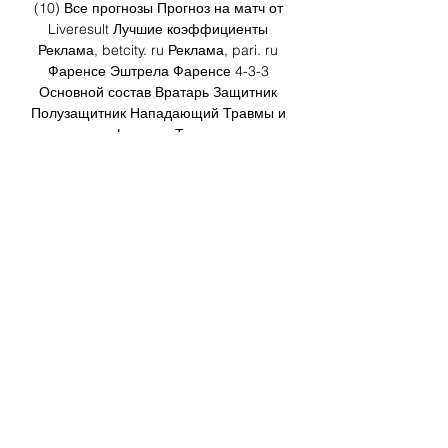
(10) Все прогнозы Прогноз на матч от 
Liveresult Лучшие коэффициенты 
Реклама, betcity. ru Реклама, pari. ru 
Фаренсе Эштрела Фаренсе 4-3-3 
Основной состав Вратарь Защитник 
Полузащитник Нападающий Травмы и 
дисквалификации Травмирован 
Эштрела 3-4-3 Дисквалифицирован 3 
матча Первый тайм 0 побед 0 ничьих 2 
победы Второй тайм 5 матчей 1 
победа 2 ничьи 1 ничья История 
матчей ЛП2 03/02/2023 2:2 13/08/2022 
1:1 28/01/2022 3:0 21/08/2021 3:1 К 
03/12/2020 2:0 Всего голов 5 2 Голов в 
среднем за матч 2. 5 0. 

Прогнозы матчей: Португалия. 
Фаренсе - Эштрела 16 часов назад — 
2023/2024, 17 раунд, 15 декабря 2023, 
23:15. Онлайн видео трансляция, 
голы, новости, статистика, стартовые 