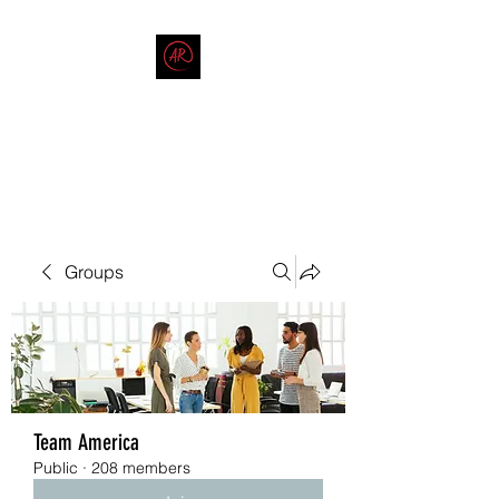
THE AMERICAN REDNECK
COMPANY
End Race in America
Groups
Team America
Public
·
208 members