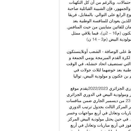
شبيبة القبائل (3 – 14 ن) في حوار مثير ومفتوح على كل الاحتمالات. وبالرغم من أن كل التكهنات 
تصب في صالح المحليين كونهم يستفيدون من عامل الميدان والجمهور، فإن الشبيبة القبائلية صاحبة 
انتصارين متتاليين، تأمل في مواصلة سلسلتها الإيجابية للأسبوع الرابع على التوالي. بالمقابل، فريقا 
شباب بلوزداد (م9 – 12 ن) و اتحاد الجزائر (م13 – 6 ن) اللذين يعودان للمنافسة الوطنية بعد 
تنشيطهما لثلاث مباريات في المنافسة القارية للأندية، فسيخوضان للقائين متباينين من حيث المنافس. 
فممثل الجزائر في رابطة أبطال إفريقيا سيواجه نجم بن عكنون (م16 – 2ن)، فيما يلاقي ممثل 
الجزائر في منافسة كأس الكونفديرالية، نادي مولودية البيض (م3 – 14 ن). 

الرابطة المحترفة.. المولودية لتعزيز الصدراة والساورة للحفاظ على الوصافة - الشعب أونلاينستكون 
الجولة العاشرة لبطولة الرابطة المحترفة الأولى “موبيليس” لكرة القدم المبرمجة يومي الجمعة و 
السبت، مبدئيا في صالح رائد الترتيب، فريق مولودية الجزائر، التي تستضيف اتحاد خنشلة، في الوقت 
الذي يعود فيه شباب بلوزداد و اتحاد الجزائر للمنافسة الوطنية بعد خوضهما لثلاث جولات في 
ن عكنون و مولودية البيض، تواليا. 
بث مباشر مباراة مولودية الجزائر ومولودية البيض في الدوري الجزائري 2022/2023يقدم موقع 
المايسترو الرياضي لمتابعيه بث مباشر مباراة مولودية الجزائر ومولودية البيض في الدوري الجزائري 
2022/2023. يلتقي نادي مولودية الجزائر ومولودية البيض يوم 23 من ديسمبر الجاري ضمن منافسات 
بطولة الدوري الجزائري 2022/2023. ويحتل مولودية الجزائر المركز الثالث بجدول ترتيب الدوري 
برصيد 25 نقطة جمعهم من 14 مباراة حقق الفوز في سبع مباريات وتعادل في أربع مواجهات وخسر 
ثلاث مواجهات وأحرز لاعبوه 12 هدف وسكن مرماه 11هدف. في حين يحتل مولودية البيض المركز 
الثالث عشر برصيد 16 نقطة جمعهم من 14 مباراة حقق الفوز في أربع مباريات وتعادل في أربع 