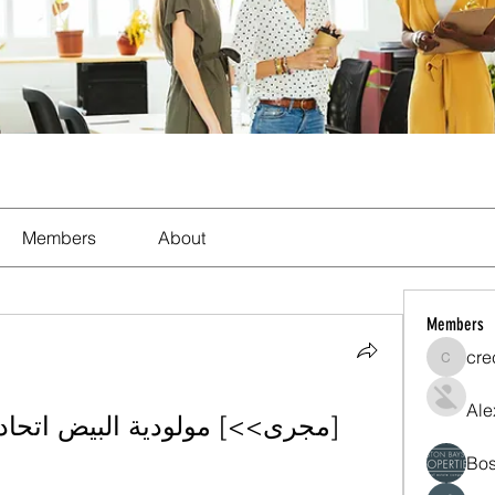
Members
About
Members
cre
crecent
Ale
Bos