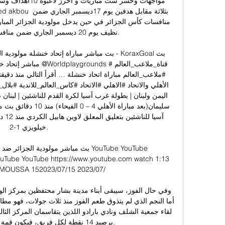
نظيف يوم 20 ديسمبر الجاري ضمن م

بث مباشر مباراة إتحاد خنشلة مولودية البيض في 
مباشر إتحاد خنشلة مولود
خيلويزي 1-2. 

بث مباشر مولودية الجزائر ضد مولودية ا
uTube YouTube https://www.youtube.com watch 1:13 
ouTube AZIZMOUSSA 15

برصيد 14 نقطة لكل فريق، فيكون قم
