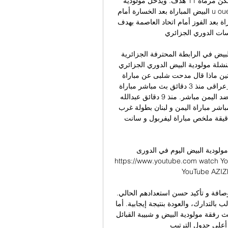
مواجهات وخسر ست مباريات و أحرز لاعبوه 10أهداف وسكن مرماه 11 هدف. ويدخل مولودية 
البيض المباراة بعد الخسارة أمام u oued akbou بثلاثة مقابل هدفين يوم 17ديسمبر الجاري ضمن 
منافسات كأس الجزائر في حين يدخل مولودية الجزائر المباراة بعد الفوز أمام اتحاد العاصمة بهدف 
نافسات الدوري الجزائري. 
الرابطة المحترفة الجزائرية - KoraxGoalبث 
ية البيض الدوري الجزائري @Worldplaygrounds #قناة_ملاعب_العالم 
#ملاعب_العالم مباراة اتحاد خنشلة … أقرأ التالي منذ دقيقتين ماذا قال مدحت شلبى عن مباراة 
الأهلي والاتحاد #الاهلي #الاتحاد #كاس_العالم_للاندية #بلال_عراقى منذ 3 دقائق بث مباشر مباراة 
اليمن ولبنان | بطولة غرب آسيا لكرة القدم للناشئين | لبنان ضد اليمن مباشر. منذ 9 دقائق عبدالله 
سليمان(بعد مباراة الأهلي 4 – 0 الفيحاء) منذ 10 دقائق بث مباشر مباراة اليمن و لبنان بطولة غرب 
آسيا للناشئين بتعليق المعلق لاوين هابيل الكردي منذ 12 دقيقة ملخص مباراة ليفربول و سانت 
لبيض اليوم في الدورى YouTube YouTube 
https://www.youtube.com watch Yo
Y‏/07‏/2023 15‏/07‏/2023
وفي حال الفوز، سيبقى أبناء مدينة بشار محتفظين بمركز الوصافة و تأكيد حسن استعدادهم الحالي. 
أما النجم الذي لم يتذوق طعم الفوز منذ ثلاث جولات، فهو مطالب بالتدارك، والعودة بنتيجة إيجابية. أما 
لقاء جمعية الشلف ونادي بارادو اللذين يتقاسمان المركز الثالث رفقة مولودية البيض و شبيبة القبائل 
ة أعلى جدول الترتيب. 