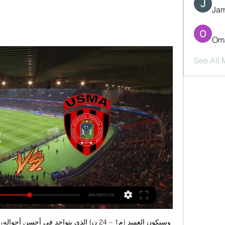
Jam
Oma
See All