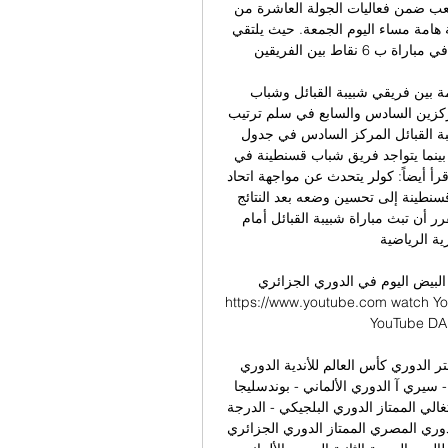
مشاهدة بث مباشر مباراة شبيبة القبائل وشباب قسنطينة تلعب ضمن فعاليات الجولة العاشرة من 
عمر مسابقة دوري المحترفين الجزائري لكرة القدم بمواجهة هامة مساء اليوم الجمعة. حيث يلتقي 
فريق شبيبة القبائل مع منافسه نادي شباب قسنطينة، في مباراة ب 6 نقاط بين الفريقين. 

بينما يستضيف ملعب “محمد حملاوي” هذه المواجهة المهمة بين فريقي شبيبة القبائل وشباب 
قسنطينة. حيث يصطدم الفريقان مساء الليلة لفك حصار المركزين السادس والسابع في سلم ترتيب 
الدوري الجزائري للمحترفين لكرة القدم. ويحتل فريق شبيبة القبائل المركز السادس في جدول 
ترتيب الدوري الجزائري لكرة القدم، وذلك برصيد 14 نقطة. بينما يتواجد فريق شباب قسنطينة في 
المركز السابع في ترتيب المسابقة المحلية برصيد 13 نقطة. إقرأ أيضاً: كولر يتحدث عن مواجهة اتحاد 
جدة في كأس العالم وضغط الجماهير ويرغب فريق شباب قسنطينة إلى تحسين وضعه بعد النتائج 
الأخيرة الغير مميزة للفريق في الجولات الأخيرة. ومن المقرر أن تبث مباراة شبيبة القبائل أمام 
 الرياضية. 
ليوم في الدوري الجزائري YouTube YouTube 
https://www.youtube.com watch Yo
‏/09‏/2023 30‏/09‏/2023
شاهد نتائج و برنامج مباريات اليوم مباشرةمباريات اليوم إختر الدوري كأس العالم للأندية الدوري 
الإنجليزي الممتاز الدوري الإسباني - لا ليجا الدوري الإيطالي - سيري آ الدوري الألماني - بوندسليجا 
الدوري الفرنسي - ليج 1 الدوري الهولندي الممتاز الدوري البرتغالي الممتاز الدوري البلجيكي - الدرجة 
الأولى دوري روشن السعودي الدوري الإماراتي للمحترفين الدوري المصري الممتاز الدوري الجزائري 