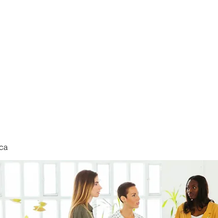
nduct
ca