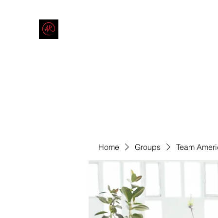
THE AMERICAN REDNECK COMPANY
End Race in America
Home
Shop
Blog
Forum
Contact
Code of Co
Home
Groups
Team Ameri