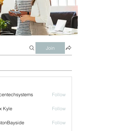
Join
centechsystems
Follow
echsystems
x Kyle
Follow
tonBayside
Follow