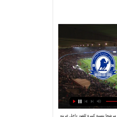
وسيكون العميد (م1 – 24 ن) الذي يتواجد في أحسن أحواله، مرشحا بنسبة كبيرة للفوز داخل عرينه 