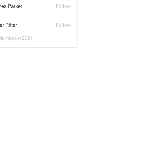
es Parker
Follow
r Ritter
Follow
 Members (208)