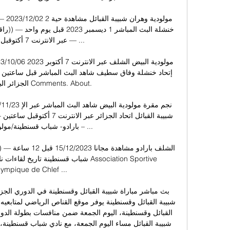
عبر الانترنت 7 أكت

بارادو- شباب قسنطينة/مولودية 

شباب قسنطينة تاريخ لقاءات نادي بارادو 
lympique de Chlef ...
