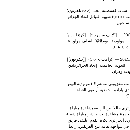
(تلفزيون>>>) مولودية وهران شبيبة القبائل مشاهدة حية 2 02‏/12‏/2023 — شباب قسنطينة إتحاد 
خنشلة البث المباشر 1 ديسمبر 2023 قبل يوم واحد — ((راقب<<<<)) شبيبة القبائل اتحاد الجزائر 
وقبل ساعتين — ...
[كرة القدم] مولودية البيض الشلف عبر الانترنت 7 أكتوبر 2023 06‏/10‏/2023 — [[لايف سبورت*]] 
إتحاد خنشلة وفاق سطيف شاهد البث المباشر قبل ساعتين — مولودية اليوم@@) الشلف مولودية 
الجزائر البث 0. +. 0 Comments. About.

[[تلفزيون]] نجم مقرة مولودية البيض شاهد البث المباشر عبر الإ 23‏/11‏/2023 — ((راقب<<<<)) 
شبيبة القبائل اتحاد الجزائر عبر الانترنت 7 أكتوقبل ساعتين — الجولة الخامسة: إتحاد الجزائر/نادي 
وهران – ...
الشلف بارادو مشاهدة مجانا 15/12/2023 قبل 12 ساعة — (بث تلفزيوني مباشر!! ) مولودية البيض 
- جمعية أولمبي الشلف Association Sportive 
O
بث مباشر مباراة شبيبة القبائل وقسنطينة في الدوري الجزائري - القنّاص الرياضيمشاهدة مباراة 
شبيبة القبائل وقسنطينة يوفر موقع القناص الرياضي لمتابعيه خدمة مشاهدة بث مباشر مباراة شبيبة 
القبائل وقسنطينة، اليوم الجمعة ضمن منافسات بطولة الدوري الجزائري لكرة القدم. يلتقي فريق 
شبيبة القبائل مساء اليوم الجمعة، مع نادي شباب قسنطينة، في مواجهة هامة بين الفريقين. رابط 