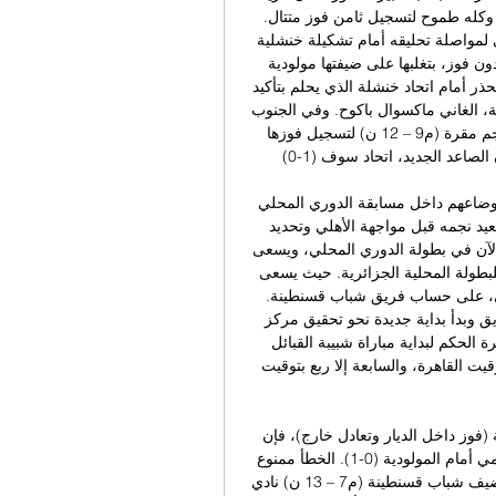
الأولمبي لملعب 5 جويلية، أمام اتحاد خنشلة (م7 – 13 ن)، وكله طموح لتسجيل ثامن فوز متتال. 
فريق المولودية الذي يضم خط هجوم فعال بـ26 هدفا، يسعى لمواصلة تحليقه أمام تشكيلة خنشلية 
وضعت، يوم الجمعة الماضي حدا لسلسلة خمس مباريات دون فوز، بتغلبها على ضيفتها مولودية 
البيض (2-0). لكن، على زملاء القائد أيوب عبد اللاوي توخي الحذر أمام اتحاد خنشلة الذي يحلم بتأكيد 
استفاقته، والاعتماد على أوراقه الرابحة على غرار رأس الحربة، الغاني ماكسوال باكوح. وفي الجنوب 
(بشار)، تسعى شبيبة الساورة (م2 – 15 ن) التي تستقبل نجم مقرة (م9 – 12 ن) لتسجيل فوزها 
الثاني تواليا بعد المحقق في الجولة الأخيرة على ميدان الصاعد الجديد، اتحاد سوف (1-0). 

ويسعى فريقي شبيبة القبائل وشباب قسنطينة إلى تحسين أوضاعهم داخل مسابقة الدوري المحلي 
للمحترفين الجزائري لكرة القدم. إقرأ أيضاً: اتحاد جدة يستعيد نجمه قبل مواجهة الأهلي وتحديد 
موقف حمد الله ويقدم فريق شبيبة القبائل مستوى جيد إلى الآن في بطولة الدوري المحلي، ويسعى 
للتقدم مجدداً ضمن مراكز المقدمة ومن ثم المربع الذهبي للبطولة المحلية الجزائرية. حيث يسعى 
فريق شبيبة القبائل إلى تحقيق الفوز الثالث له على التوالي، على حساب فريق شباب قسنطينة. 
ويأمل الشبيبة في استغلال معنوياته العالية بعدما آفاق الفريق وبدأ بداية جديدة نحو تحقيق مركز 
متقدم في جدول ترتيب المسابقة المحلية. وستنطلق صافرة الحكم لبداية مباراة شبيبة القبائل 
وشباب قسنطينة في تمام الساعة السادسة إلا ربع مساءً بتوقيت القاهرة، والسابعة إلا ربع بتوقيت 
وإذا كان هدف جمعية الشلف الحفاظ على ديناميكيته الحالية (فوز داخل الديار وتعادل خارج)، فإن 
“الباك” فستحاول استدراك هزيمته الاخيرة في الدربي العاصمي أمام المولودية (0-1). الخطأ ممنوع 
على مولودية وهران و اتحاد سوف و في وسط الترتيب، يستضيف شباب قسنطينة (م7 – 13 ن) نادي 