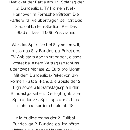
Liveticker der Partie am 17. Spieltag der 
2. Bundesliga. TV Holstein Kiel - 
Hannover im Fernsehen/Stream Die 
Partie wird live übertragen bei: Ort Das 
StadionHolstein-Stadion, Kiel Das 
Stadion fasst 11386 Zuschauer. 

Wer das Spiel live bei Sky sehen will, 
muss das Sky-Bundesliga-Paket des 
TV-Anbieters abonniert haben, dieses 
kostet bei einem Vertragsabschluss 
über zwölf Monate 25 Euro pro Monat. 
Mit dem Bundesliga-Paket von Sky 
können Fußball-Fans alle Spiele der 2. 
Liga sowie alle Samstagsspiele der 
Bundesliga sehen. Die Highlights aller 
Spiele des 34. Spieltags der 2. Liga 
stehen außerdem heute ab 18. 

Alle Audiostreams der 2. Fußball-
Bundesliga 2. Bundesliga live hören 