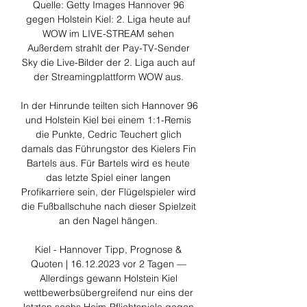
Quelle: Getty Images Hannover 96 
gegen Holstein Kiel: 2. Liga heute auf 
WOW im LIVE-STREAM sehen 
Außerdem strahlt der Pay-TV-Sender 
Sky die Live-Bilder der 2. Liga auch auf 
der Streamingplattform WOW aus. 

In der Hinrunde teilten sich Hannover 96 
und Holstein Kiel bei einem 1:1-Remis 
die Punkte, Cedric Teuchert glich 
damals das Führungstor des Kielers Fin 
Bartels aus. Für Bartels wird es heute 
das letzte Spiel einer langen 
Profikarriere sein, der Flügelspieler wird 
die Fußballschuhe nach dieser Spielzeit 
an den Nagel hängen. 

Kiel - Hannover Tipp, Prognose & 
Quoten | 16.12.2023 vor 2 Tagen — 
Allerdings gewann Holstein Kiel 
wettbewerbsübergreifend nur eins der 