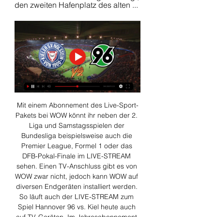
den zweiten Hafenplatz des alten ...
Mit einem Abonnement des Live-Sport-
Pakets bei WOW könnt ihr neben der 2. 
Liga und Samstagsspielen der 
Bundesliga beispielsweise auch die 
Premier League, Formel 1 oder das 
DFB-Pokal-Finale im LIVE-STREAM 
sehen. Einen TV-Anschluss gibt es von 
WOW zwar nicht, jedoch kann WOW auf 
diversen Endgeräten installiert werden. 
So läuft auch der LIVE-STREAM zum 
Spiel Hannover 96 vs. Kiel heute auch 