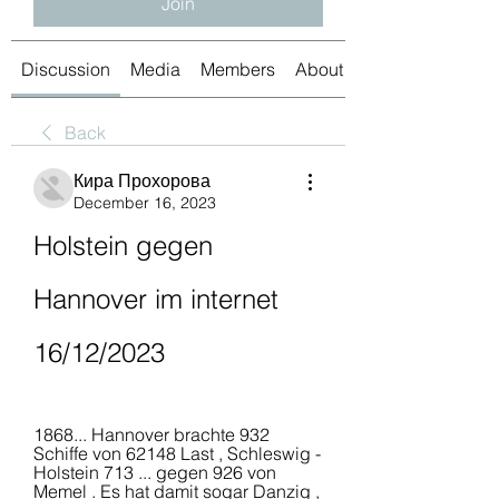
Join
Discussion
Media
Members
About
Back
Кира Прохорова
December 16, 2023
Holstein gegen 
Hannover im internet 
16/12/2023
1868... Hannover brachte 932 
Schiffe von 62148 Last , Schleswig - 
Holstein 713 ... gegen 926 von 
Memel . Es hat damit sogar Danzig , 