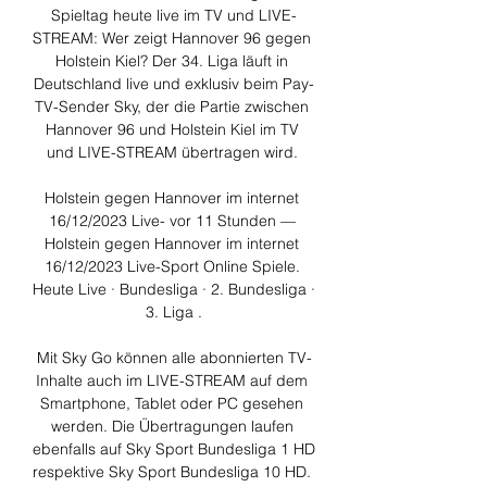
Spieltag heute live im TV und LIVE-
STREAM: Wer zeigt Hannover 96 gegen 
Holstein Kiel? Der 34. Liga läuft in 
Deutschland live und exklusiv beim Pay-
TV-Sender Sky, der die Partie zwischen 
Hannover 96 und Holstein Kiel im TV 
und LIVE-STREAM übertragen wird. 

Holstein gegen Hannover im internet 
16/12/2023 Live- vor 11 Stunden — 
Holstein gegen Hannover im internet 
16/12/2023 Live-Sport Online Spiele. 
Heute Live · Bundesliga · 2. Bundesliga · 
3. Liga .

Mit Sky Go können alle abonnierten TV-
Inhalte auch im LIVE-STREAM auf dem 
Smartphone, Tablet oder PC gesehen 
werden. Die Übertragungen laufen 
ebenfalls auf Sky Sport Bundesliga 1 HD 
respektive Sky Sport Bundesliga 10 HD. 