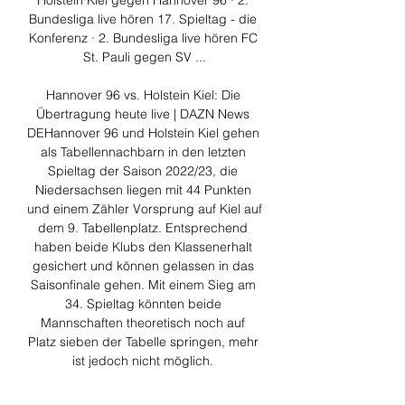
Holstein Kiel gegen Hannover 96 · 2. 
Bundesliga live hören 17. Spieltag - die 
Konferenz · 2. Bundesliga live hören FC 
St. Pauli gegen SV ...

Hannover 96 vs. Holstein Kiel: Die 
Übertragung heute live | DAZN News 
DEHannover 96 und Holstein Kiel gehen 
als Tabellennachbarn in den letzten 
Spieltag der Saison 2022/23, die 
Niedersachsen liegen mit 44 Punkten 
und einem Zähler Vorsprung auf Kiel auf 
dem 9. Tabellenplatz. Entsprechend 
haben beide Klubs den Klassenerhalt 
gesichert und können gelassen in das 
Saisonfinale gehen. Mit einem Sieg am 
34. Spieltag könnten beide 
Mannschaften theoretisch noch auf 
Platz sieben der Tabelle springen, mehr 
ist jedoch nicht möglich. 

Holstein Kiel gegen Hannover 96 