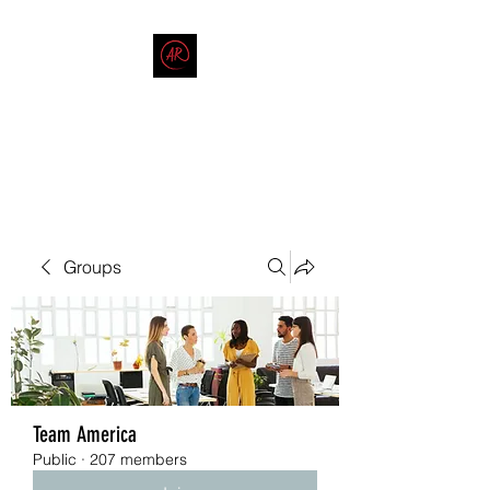
THE AMERICAN REDNECK
COMPANY
End Race in America
Groups
Team America
Public
·
207 members