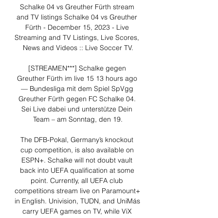
Schalke 04 vs Greuther Fürth stream 
and TV listings Schalke 04 vs Greuther 
Fürth - December 15, 2023 - Live 
Streaming and TV Listings, Live Scores, 
News and Videos :: Live Soccer TV.

[STREAMEN***] Schalke gegen 
Greuther Fürth im live 15 13 hours ago 
— Bundesliga mit dem Spiel SpVgg 
Greuther Fürth gegen FC Schalke 04. 
Sei Live dabei und unterstütze Dein 
Team – am Sonntag, den 19.

The DFB-Pokal, Germany’s knockout 
cup competition, is also available on 
ESPN+. Schalke will not doubt vault 
back into UEFA qualification at some 
point. Currently, all UEFA club 
competitions stream live on Paramount+ 
in English. Univision, TUDN, and UniMás 
carry UEFA games on TV, while ViX 