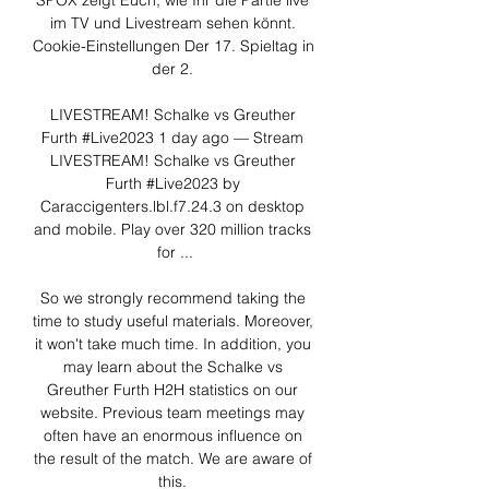
SPOX zeigt Euch, wie Ihr die Partie live 
im TV und Livestream sehen könnt. 
Cookie-Einstellungen Der 17. Spieltag in 
der 2. 

LIVESTREAM! Schalke vs Greuther 
Furth #Live2023 1 day ago — Stream 
LIVESTREAM! Schalke vs Greuther 
Furth #Live2023 by 
Caraccigenters.lbl.f7.24.3 on desktop 
and mobile. Play over 320 million tracks 
for ...

So we strongly recommend taking the 
time to study useful materials. Moreover, 
it won't take much time. In addition, you 
may learn about the Schalke vs 
Greuther Furth H2H statistics on our 
website. Previous team meetings may 
often have an enormous influence on 
the result of the match. We are aware of 
this. 
