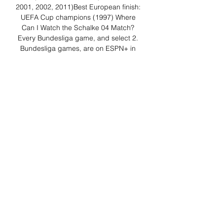
2001, 2002, 2011)Best European finish: 
UEFA Cup champions (1997) Where 
Can I Watch the Schalke 04 Match? 
Every Bundesliga game, and select 2. 
Bundesliga games, are on ESPN+ in 
English and Spanish. 

V., the club were started as Westfalia 
Schalke in 1904. The familiar blue was 
absent, as the original club wore red 
and yellow. It took a merger with a 
gymnastics club for Schalke to gain 
acceptance into an official German 
league in 1912. By 1924, the football 
operation split off on it’s own once and 
formal, and adopted the FC Schalke 04 
name, and blue and white colors, we 
know today. Schalke were absolutely 
dominant in the 1930s and early 40s in 
their regional league, going unbeaten at 
home over eleven seasons. They only 