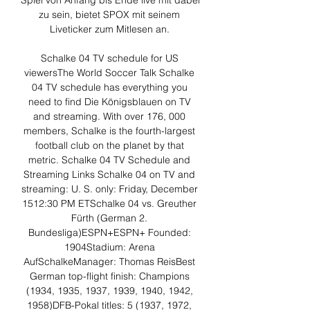
Spiel von Anfang bis Ende live mit dabei 
zu sein, bietet SPOX mit seinem 
Liveticker zum Mitlesen an. 

Schalke 04 TV schedule for US 
viewersThe World Soccer Talk Schalke 
04 TV schedule has everything you 
need to find Die Königsblauen on TV 
and streaming. With over 176, 000 
members, Schalke is the fourth-largest 
football club on the planet by that 
metric. Schalke 04 TV Schedule and 
Streaming Links Schalke 04 on TV and 
streaming: U. S. only: Friday, December 
1512:30 PM ETSchalke 04 vs. Greuther 
Fürth (German 2. 
Bundesliga)ESPN+ESPN+ Founded: 
1904Stadium: Arena 
AufSchalkeManager: Thomas ReisBest 
German top-flight finish: Champions 
(1934, 1935, 1937, 1939, 1940, 1942, 
1958)DFB-Pokal titles: 5 (1937, 1972, 