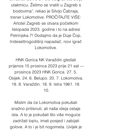
utakmicu. Želimo se vratiti u Zagreb s 
bodovima”, rekao je Silvijo Čabraja, 
trener Lokomotive. PROČITAJTE VIŠE: 
Artotel Zagreb se otvara početkom 
listopada 2023. godine i to na adresi 
Petrinjska 7! Dodajmo da je Duje Čop, 
tridesettrogodišnji napadač, novi igrač 
Lokomotive. 

HNK Gorica NK Varaždin gledati 
prijenos 15 prosinca 2023 prije 21 sat — 
prosinca 2023 HNK Gorica. 27. 5. 
Osijek. 24. 6. Belupo. 20. 7. Lokomotiva. 
18. 8. Varaždin. 18. 9. Istra 1961. 18. 
10.

Mislim da će Lokomotiva pokušati 
snažno pritisnuti, ali naša ideja ostaje 
ista. A to je pokušati što više moguće 
zadržati loptu, imati posjed i zabijati 
golove. A to i je bit nogometa. Uvijek je 