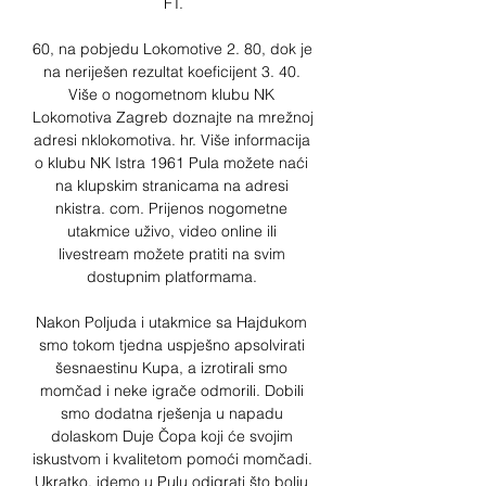
FT.

60, na pobjedu Lokomotive 2. 80, dok je 
na neriješen rezultat koeficijent 3. 40. 
Više o nogometnom klubu NK 
Lokomotiva Zagreb doznajte na mrežnoj 
adresi nklokomotiva. hr. Više informacija 
o klubu NK Istra 1961 Pula možete naći 
na klupskim stranicama na adresi 
nkistra. com. Prijenos nogometne 
utakmice uživo, video online ili 
livestream možete pratiti na svim 
dostupnim platformama. 

Nakon Poljuda i utakmice sa Hajdukom 
smo tokom tjedna uspješno apsolvirati 
šesnaestinu Kupa, a izrotirali smo 
momčad i neke igrače odmorili. Dobili 
smo dodatna rješenja u napadu 
dolaskom Duje Čopa koji će svojim 
iskustvom i kvalitetom pomoći momčadi. 
Ukratko, idemo u Pulu odigrati što bolju 