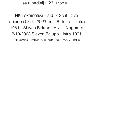
se u nedjelju, 23. srpnja ...

NK Lokomotiva Hajduk Split uživo 
prijenos 08.12.2023 prije 8 dana — Istra 
1961 - Slaven Belupo | HNL - Nogomet 
8/19/2023 Slaven Belupo - Istra 1961 
Prijenos uživo Slaven Belupo - Istra 
1961 Utakmica uživo Istra ...

Bivši reprezentativac Hrvatske, s 
upisanih 14 nastupa i 2 gola za Vatrene, 
u sezoni 2013. /2014. bio je prvi strijelac 
HNL-a s 22 postignuta pogotka. 
Podsjetimo, Čop je karijeru započeo u 
Hajduku. A nakon epizode u 
portugalskom Nacionalu prelazi u RNK 
Split iz kojeg je otišao u Dinamo. Nakon 
Dinama slijedi bogata međunarodna 
karijera. A tijekom nje je igrao za 
talijanski Cagliari, španjolsku Malagu, 
portugalski Sporting Gijon i belgijski 