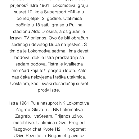
prijenos? Istra 1961 i Lokomotiva igraju 
susret 10. kola Supersport HNL-a u 
ponedjeljak, 2. godine. Utakmica 
počinje u 18 sati, igra se u Puli na 
stadionu Aldo Drosina, a osiguran je 
izravni TV prijenos. Ovo će biti obračun 
sedmog i devetog kluba na ljestvici. S 
tim da je Lokomotiva sedma i ima devet 
bodova, dok je Istra predzadnja sa 
sedam bodova. “Istra je kvalitetna 
momčad koja teži posjedu lopte. Zato 
nas čeka neizvjesna i teška utakmica. 
Uostalom, kao i svaki dosadašnji susret 
protiv Istre. 

Istra 1961 Pula nasuprot NK Lokomotiva 
Zagreb Glava u ... NK Lokomotiva 
Zagreb. liveSream. Prijenos uživo. 
matchLive. Utakmica uživo. Pregled 
Razgovor chat Kvote H2H · Nogomet 
Uživo Rezultat. > Nogomet glava uz 