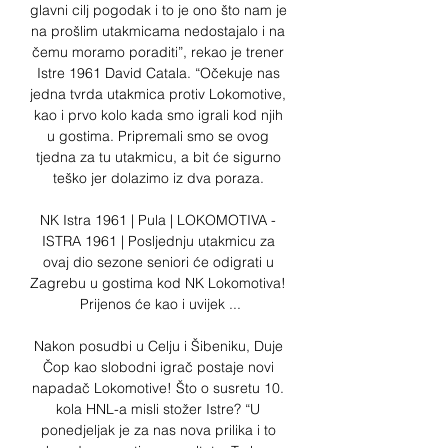
glavni cilj pogodak i to je ono što nam je 
na prošlim utakmicama nedostajalo i na 
čemu moramo poraditi”, rekao je trener 
Istre 1961 David Catala. “Očekuje nas 
jedna tvrda utakmica protiv Lokomotive, 
kao i prvo kolo kada smo igrali kod njih 
u gostima. Pripremali smo se ovog 
tjedna za tu utakmicu, a bit će sigurno 
teško jer dolazimo iz dva poraza. 

NK Istra 1961 | Pula | LOKOMOTIVA - 
ISTRA 1961 | Posljednju utakmicu za 
ovaj dio sezone seniori će odigrati u 
Zagrebu u gostima kod NK Lokomotiva! 
Prijenos će kao i uvijek ...

Nakon posudbi u Celju i Šibeniku, Duje 
Čop kao slobodni igrač postaje novi 
napadač Lokomotive! Što o susretu 10. 
kola HNL-a misli stožer Istre? “U 
ponedjeljak je za nas nova prilika i to 