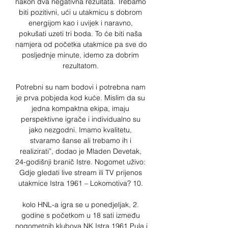
nakon dva negativna rezultata. Trebamo 
biti pozitivni, ući u utakmicu s dobrom 
energijom kao i uvijek i naravno, 
pokušati uzeti tri boda. To će biti naša 
namjera od početka utakmice pa sve do 
posljednje minute, idemo za dobrim 
rezultatom. 

Potrebni su nam bodovi i potrebna nam 
je prva pobjeda kod kuće. Mislim da su 
jedna kompaktna ekipa, imaju 
perspektivne igrače i individualno su 
jako nezgodni. Imamo kvalitetu, 
stvaramo šanse ali trebamo ih i 
realizirati”, dodao je Mladen Devetak, 
24-godišnji branič Istre. Nogomet uživo: 
Gdje gledati live stream ili TV prijenos 
utakmice Istra 1961 – Lokomotiva? 10. 

kolo HNL-a igra se u ponedjeljak, 2. 
godine s početkom u 18 sati između 
nogometnih klubova NK Istra 1961 Pula i 