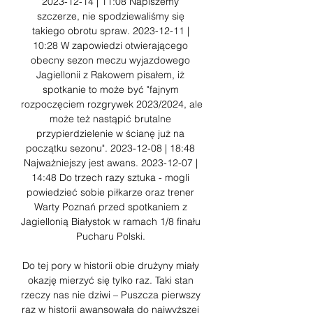
2023-12-14 | 11:08 Napiszemy 
szczerze, nie spodziewaliśmy się 
takiego obrotu spraw. 2023-12-11 | 
10:28 W zapowiedzi otwierającego 
obecny sezon meczu wyjazdowego 
Jagiellonii z Rakowem pisałem, iż 
spotkanie to może być "fajnym 
rozpoczęciem rozgrywek 2023/2024, ale 
może też nastąpić brutalne 
przypierdzielenie w ścianę już na 
początku sezonu". 2023-12-08 | 18:48 
Najważniejszy jest awans. 2023-12-07 | 
14:48 Do trzech razy sztuka - mogli 
powiedzieć sobie piłkarze oraz trener 
Warty Poznań przed spotkaniem z 
Jagiellonią Białystok w ramach 1/8 finału 
Pucharu Polski. 

Do tej pory w historii obie drużyny miały 
okazję mierzyć się tylko raz. Taki stan 
rzeczy nas nie dziwi – Puszcza pierwszy 
raz w historii awansowała do najwyższej 