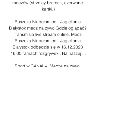
meczów (strzelcy bramek, czerwone 
kartki,)

Puszcza Niepołomice - Jagiellonia 
Białystok mecz na żywo Gdzie oglądać? 
Transmisja live stream online. Mecz 
Puszcza Niepołomice - Jagiellonia 
Białystok odbędzie się w 16.12.2023 
16:00 ramach rozgrywek . Na naszej ...

Sport w CANAL+. Mecze na żywo, 
Transmisje meczu online Gotowy na moc 
sportowych emocji? Na CANAL+ 
znajdziesz najlepszą jakość transmisji 
meczów online. Sprawdź Puszcza 
Niepołomice - Jagiellonia Białystok. 
Jutro 05 ...

Puszcza Niepołomice - Jagiellonia 
Białystok, transmisja online (płatna) 
Canal+online W Canal+online, dostęp 