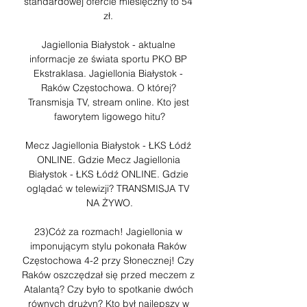
standardowej ofercie miesięczny to 54 
zł. 

Jagiellonia Białystok - aktualne 
informacje ze świata sportu PKO BP 
Ekstraklasa. Jagiellonia Białystok - 
Raków Częstochowa. O której? 
Transmisja TV, stream online. Kto jest 
faworytem ligowego hitu?

Mecz Jagiellonia Białystok - ŁKS Łódź 
ONLINE. Gdzie Mecz Jagiellonia 
Białystok - ŁKS Łódź ONLINE. Gdzie 
oglądać w telewizji? TRANSMISJA TV 
NA ŻYWO.

23)Cóż za rozmach! Jagiellonia w 
imponującym stylu pokonała Raków 
Częstochowa 4-2 przy Słonecznej! Czy 
Raków oszczędzał się przed meczem z 
Atalantą? Czy było to spotkanie dwóch 
równych drużyn? Kto był najlepszy w 