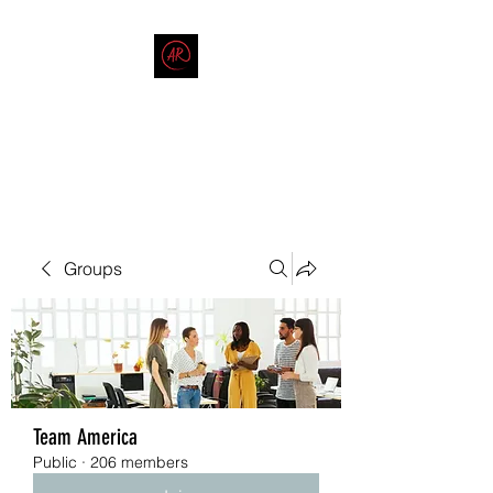
THE AMERICAN REDNECK
COMPANY
End Race in America
Groups
Team America
Public
·
206 members