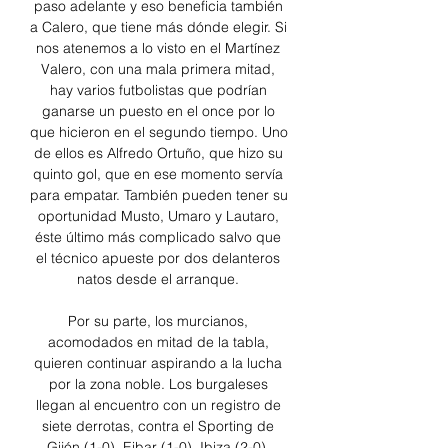
paso adelante y eso beneficia también 
a Calero, que tiene más dónde elegir. Si 
nos atenemos a lo visto en el Martínez 
Valero, con una mala primera mitad, 
hay varios futbolistas que podrían 
ganarse un puesto en el once por lo 
que hicieron en el segundo tiempo. Uno 
de ellos es Alfredo Ortuño, que hizo su 
quinto gol, que en ese momento servía 
para empatar. También pueden tener su 
oportunidad Musto, Umaro y Lautaro, 
éste último más complicado salvo que 
el técnico apueste por dos delanteros 
natos desde el arranque. 

Por su parte, los murcianos, 
acomodados en mitad de la tabla, 
quieren continuar aspirando a la lucha 
por la zona noble. Los burgaleses 
llegan al encuentro con un registro de 
siete derrotas, contra el Sporting de 
Gijón (1-0), Eibar (1-0), Ibiza (2-0), 