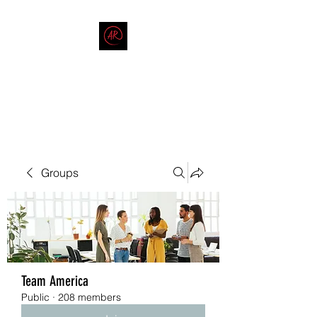
THE AMERICAN REDNECK
COMPANY
End Race in America
Groups
Team America
Public
·
208 members