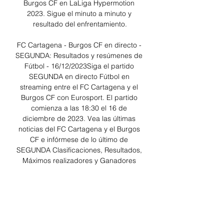
Burgos CF en LaLiga Hypermotion 
2023. Sigue el minuto a minuto y 
resultado del enfrentamiento.

FC Cartagena - Burgos CF en directo - 
SEGUNDA: Resultados y resúmenes de 
Fútbol - 16/12/2023Siga el partido 
SEGUNDA en directo Fútbol en 
streaming entre el FC Cartagena y el 
Burgos CF con Eurosport. El partido 
comienza a las 18:30 el 16 de 
diciembre de 2023. Vea las últimas 
noticias del FC Cartagena y el Burgos 
CF e infórmese de lo último de 
SEGUNDA Clasificaciones, Resultados, 
Máximos realizadores y Ganadores 
previos. Los aficionados a Fútbol 
pueden leer los titulares de las noticias 
de última hora de Fútbol, entrevistas, 
comentarios de expertos y ver 
repeticiones gratis. Manténgase al día 
de lo que ocurre en La Liga, Copa del 