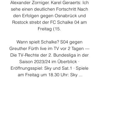
Alexander Zorniger. Karel Geraerts: Ich 
sehe einen deutlichen Fortschritt Nach 
den Erfolgen gegen Osnabrück und 
Rostock strebt der FC Schalke 04 am 
Freitag (15. 

Wann spielt Schalke? S04 gegen 
Greuther Fürth live im TV vor 2 Tagen — 
Die TV-Rechte der 2. Bundesliga in der 
Saison 2023/24 im Überblick · 
Eröffnungsspiel: Sky und Sat.1 · Spiele 
am Freitag um 18.30 Uhr: Sky ...

Auf dem "Zweitmarkt" haben Ticket-
Besitzer, die das Spiel doch nicht 
besuchen können, die Chance, ihre 
Karten anzubieten und auf der anderen 
Seite freuen sich kurzentschlossene 
Fans über den spontanen 
Stadionbesuch. Auch die 
Auswärtsmannschaft der SpVgg 