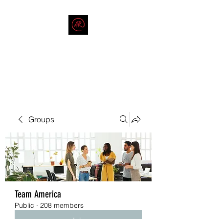
THE AMERICAN REDNECK
COMPANY
End Race in America
Groups
Team America
Public
·
208 members